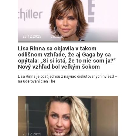
23.12.2025
Celebrity
Lisa Rinna sa objavila v takom
odlišnom vzhľade, že aj Gaga by sa
opýtala: „Si si istá, že to nie som ja?“
Nový vzhľad bol veľkým šokom
Lisa Rinna je opäť jednou z najviac diskutovaných hviezd –
na udeľovaní cien The
23.12.2025
Celebrity