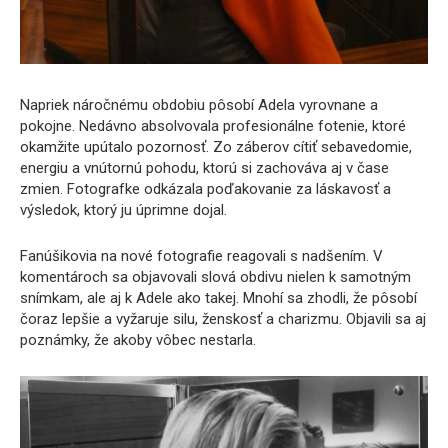
Napriek náročnému obdobiu pôsobí Adela vyrovnane a
pokojne. Nedávno absolvovala profesionálne fotenie, ktoré
okamžite upútalo pozornosť. Zo záberov cítiť sebavedomie,
energiu a vnútornú pohodu, ktorú si zachováva aj v čase
zmien. Fotografke odkázala poďakovanie za láskavosť a
výsledok, ktorý ju úprimne dojal.
Fanúšikovia na nové fotografie reagovali s nadšením. V
komentároch sa objavovali slová obdivu nielen k samotným
snímkam, ale aj k Adele ako takej. Mnohí sa zhodli, že pôsobí
čoraz lepšie a vyžaruje silu, ženskosť a charizmu. Objavili sa aj
poznámky, že akoby vôbec nestarla.