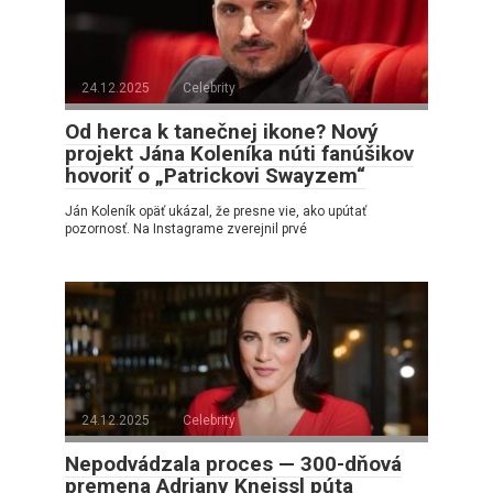
24.12.2025
Celebrity
Od herca k tanečnej ikone? Nový
projekt Jána Koleníka núti fanúšikov
hovoriť o „Patrickovi Swayzem“
Ján Koleník opäť ukázal, že presne vie, ako upútať
pozornosť. Na Instagrame zverejnil prvé
24.12.2025
Celebrity
Nepodvádzala proces — 300-dňová
premena Adriany Kneissl púta