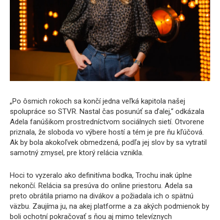
„Po ôsmich rokoch sa končí jedna veľká kapitola našej
spolupráce so STVR. Nastal čas posunúť sa ďalej,“ odkázala
Adela fanúšikom prostredníctvom sociálnych sietí. Otvorene
priznala, že sloboda vo výbere hostí a tém je pre ňu kľúčová.
Ak by bola akokoľvek obmedzená, podľa jej slov by sa vytratil
samotný zmysel, pre ktorý relácia vznikla.
Hoci to vyzeralo ako definitívna bodka, Trochu inak úplne
nekončí. Relácia sa presúva do online priestoru. Adela sa
preto obrátila priamo na divákov a požiadala ich o spätnú
väzbu. Zaujíma ju, na akej platforme a za akých podmienok by
boli ochotní pokračovať s ňou aj mimo televíznych