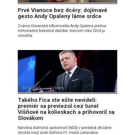
Prvé Vianoce bez dcéry: dojímavé
gesto Andy Opaleny láme srdce
Známa slovenská influencerka Andy Opalena prežíva
mimoriadne bolestivé obdobie. Koncom roka 2024 ju
zasiahla
23.12.2025
Celebrity
Takého Fica ste ešte nevideli:
premiér sa previezol cez tunel
Višňové na kolieskach a prihovoril sa
Slovákom
Národná diaľničná spoločnosť (NDS) v pondelok oficiálne
otvorila nový úsek diaľnice D1 medzi Lietavskou