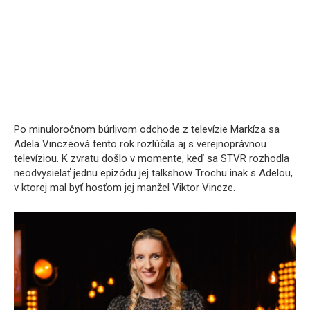
Po minuloročnom búrlivom odchode z televízie Markíza sa
Adela Vinczeová tento rok rozlúčila aj s verejnoprávnou
televíziou. K zvratu došlo v momente, keď sa STVR rozhodla
neodvysielať jednu epizódu jej talkshow Trochu inak s Adelou,
v ktorej mal byť hosťom jej manžel Viktor Vincze.