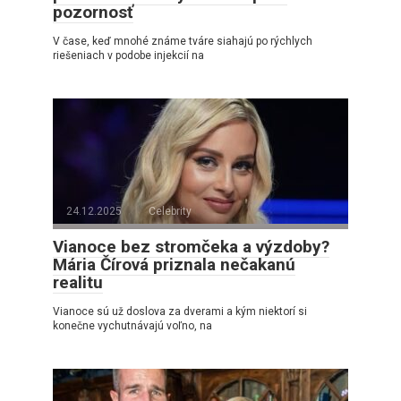
pozornosť
V čase, keď mnohé známe tváre siahajú po rýchlych
riešeniach v podobe injekcií na
24.12.2025
Celebrity
Vianoce bez stromčeka a výzdoby?
Mária Čírová priznala nečakanú
realitu
Vianoce sú už doslova za dverami a kým niektorí si
konečne vychutnávajú voľno, na