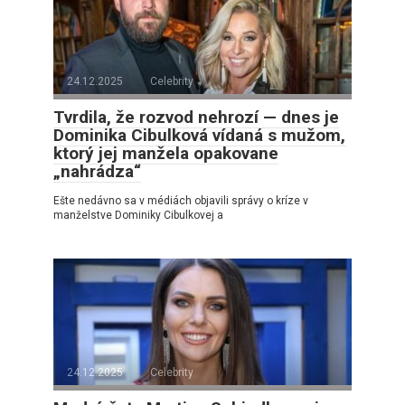
24.12.2025
Celebrity
Tvrdila, že rozvod nehrozí — dnes je
Dominika Cibulková vídaná s mužom,
ktorý jej manžela opakovane
„nahrádza“
Ešte nedávno sa v médiách objavili správy o kríze v
manželstve Dominiky Cibulkovej a
24.12.2025
Celebrity