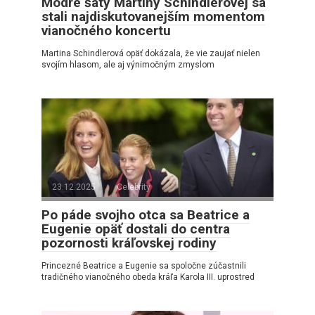
Modré šaty Martiny Schindlerovej sa
stali najdiskutovanejším momentom
vianočného koncertu
Martina Schindlerová opäť dokázala, že vie zaujať nielen
svojím hlasom, ale aj výnimočným zmyslom
23.12.2025
Celebrity
Po páde svojho otca sa Beatrice a
Eugenie opäť dostali do centra
pozornosti kráľovskej rodiny
Princezné Beatrice a Eugenie sa spoločne zúčastnili
tradičného vianočného obeda kráľa Karola III. uprostred