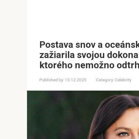
Postava snov a oceánsk
zažiarila svojou dokona
ktorého nemožno odtrh
Published by:
15.12.2025
Category:
Celebrity