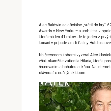
Alec Baldwin sa oficiálne „vrátil do hry“.
Awards v New Yorku – a urobil tak v spolo
ktorá má len 41 rokov. Je to jeden z prv
konaní v prípade smrti Galiny Hutchinsovej
Na červenom koberci vyzeral Alec klasicky
však okamžite zatienila Hilaria, ktorá up
šnurovaním a bohatou sukňou. Na internete
slávnosť s nočným klubom.