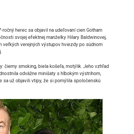
 67-ročný herec sa objavil na udeľovaní cien Gotham
čnosti svojej efektnej manželky Hilary Baldwinovej,
ých veľkých verejných výstupov hviezdy po súdnom
.
: čierny smoking, biela košeľa, motýlik. Jeho vzhľad
rednostnila odvážne minišaty s hlbokým výstrihom,
 sa už objavili vtipy, že si pomýlila spoločenskú