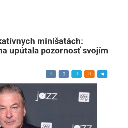
katívnych minišatách:
a upútala pozornosť svojím