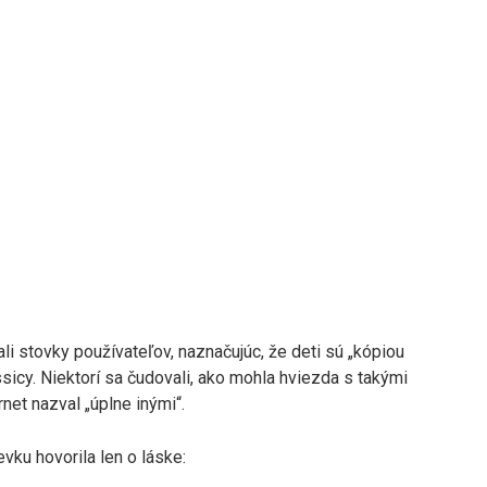
i stovky používateľov, naznačujúc, že deti sú „kópiou
sicy. Niektorí sa čudovali, ako mohla hviezda s takými
rnet nazval „úplne inými“.
vku hovorila len o láske: