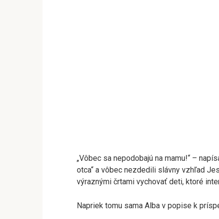
„Vôbec sa nepodobajú na mamu!“ – napísal
otca“ a vôbec nezdedili slávny vzhľad Jes
výraznými črtami vychovať deti, ktoré inte
Napriek tomu sama Alba v popise k príspe