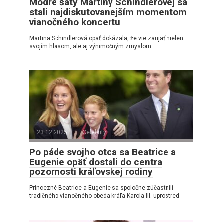
Modré šaty Martiny Schindlerovej sa
stali najdiskutovanejším momentom
vianočného koncertu
Martina Schindlerová opäť dokázala, že vie zaujať nielen
svojím hlasom, ale aj výnimočným zmyslom
23.12.2025
Celebrity
Po páde svojho otca sa Beatrice a
Eugenie opäť dostali do centra
pozornosti kráľovskej rodiny
Princezné Beatrice a Eugenie sa spoločne zúčastnili
tradičného vianočného obeda kráľa Karola III. uprostred