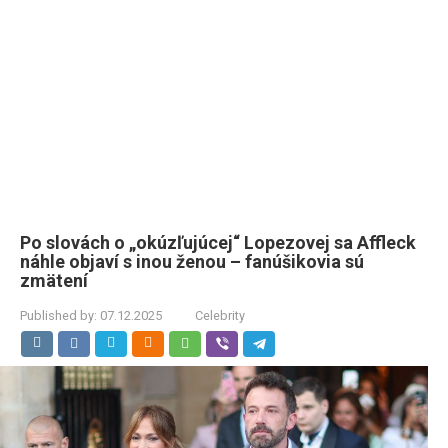
Po slovách o „okúzľujúcej“ Lopezovej sa Affleck
náhle objaví s inou ženou – fanúšikovia sú
zmätení
Published by:
07.12.2025
Celebrity