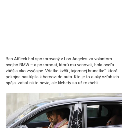
Ben Affleck bol spozorovaný v Los Angeles za volantom
svojho BMW – a pozornosť, ktorú mu venovali, bola oveľa
väčšia ako zvyčajne. Všetko kvôli „tajomnej brunetke“, ktorá
pokojne nastúpila k hercovi do auta. Kto je to a aký vzťah ich
spája, zatiaľ nikto nevie, ale klebety sa už rozbehli.