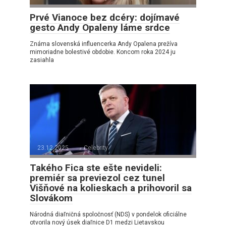
Prvé Vianoce bez dcéry: dojímavé
gesto Andy Opaleny láme srdce
Známa slovenská influencerka Andy Opalena prežíva
mimoriadne bolestivé obdobie. Koncom roka 2024 ju
zasiahla
23.12.2025
Celebrity
Takého Fica ste ešte nevideli:
premiér sa previezol cez tunel
Višňové na kolieskach a prihovoril sa
Slovákom
Národná diaľničná spoločnosť (NDS) v pondelok oficiálne
otvorila nový úsek diaľnice D1 medzi Lietavskou