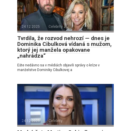
24.12.2025
Celebrity
Tvrdila, že rozvod nehrozí — dnes je
Dominika Cibulková vídaná s mužom,
ktorý jej manžela opakovane
„nahrádza“
Ešte nedávno sa v médiách objavili správy o kríze v
manželstve Dominiky Cibulkovej a
24.12.2025
Celebrity