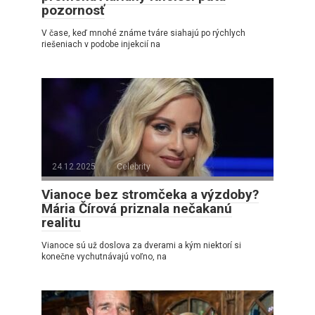
pozornosť
V čase, keď mnohé známe tváre siahajú po rýchlych
riešeniach v podobe injekcií na
24.12.2025
Celebrity
Vianoce bez stromčeka a výzdoby?
Mária Čírová priznala nečakanú
realitu
Vianoce sú už doslova za dverami a kým niektorí si
konečne vychutnávajú voľno, na