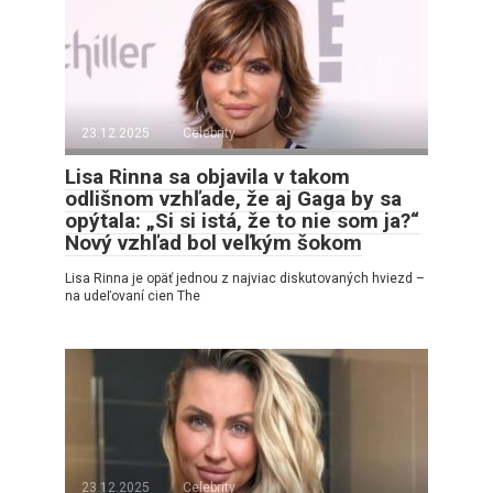
23.12.2025
Celebrity
Lisa Rinna sa objavila v takom
odlišnom vzhľade, že aj Gaga by sa
opýtala: „Si si istá, že to nie som ja?“
Nový vzhľad bol veľkým šokom
Lisa Rinna je opäť jednou z najviac diskutovaných hviezd –
na udeľovaní cien The
23.12.2025
Celebrity