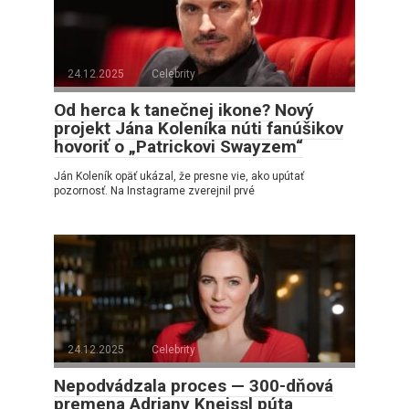
24.12.2025
Celebrity
Od herca k tanečnej ikone? Nový
projekt Jána Koleníka núti fanúšikov
hovoriť o „Patrickovi Swayzem“
Ján Koleník opäť ukázal, že presne vie, ako upútať
pozornosť. Na Instagrame zverejnil prvé
24.12.2025
Celebrity
Nepodvádzala proces — 300-dňová
premena Adriany Kneissl púta