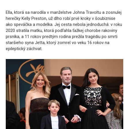
Ella, ktorá sa narodila v manželstve Johna Travoltu a zosnulej
herečky Kelly Preston, už dlho robí prvé kroky v šoubiznise
ako speváčka a modelka. Jej cesta nebola jednoduchá: v roku
2020 stratila matku, ktorá podľahla ťažkej chorobe rakoviny
prsníka, a 11 rokov predtým rodina prežila tragédiu po smrti
staršieho syna Jetta, ktorý zomrel vo veku 16 rokov na
epileptický záchvat.