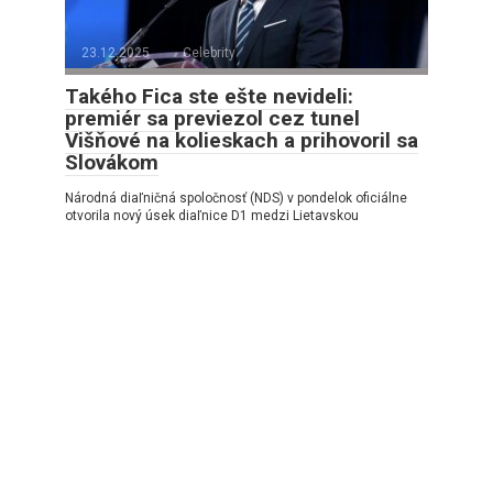
23.12.2025
Celebrity
Takého Fica ste ešte nevideli:
premiér sa previezol cez tunel
Višňové na kolieskach a prihovoril sa
Slovákom
Národná diaľničná spoločnosť (NDS) v pondelok oficiálne
otvorila nový úsek diaľnice D1 medzi Lietavskou