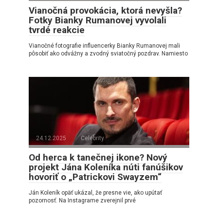
Vianočná provokácia, ktorá nevyšla?
Fotky Bianky Rumanovej vyvolali
tvrdé reakcie
Vianočné fotografie influencerky Bianky Rumanovej mali
pôsobiť ako odvážny a zvodný sviatočný pozdrav. Namiesto
24.12.2025
Celebrity
Od herca k tanečnej ikone? Nový
projekt Jána Koleníka núti fanúšikov
hovoriť o „Patrickovi Swayzem“
Ján Koleník opäť ukázal, že presne vie, ako upútať
pozornosť. Na Instagrame zverejnil prvé