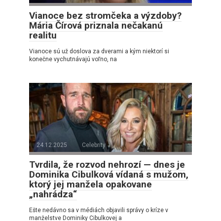
Vianoce bez stromčeka a výzdoby?
Mária Čírová priznala nečakanú
realitu
Vianoce sú už doslova za dverami a kým niektorí si
konečne vychutnávajú voľno, na
24.12.2025
Celebrity
Tvrdila, že rozvod nehrozí — dnes je
Dominika Cibulková vídaná s mužom,
ktorý jej manžela opakovane
„nahrádza“
Ešte nedávno sa v médiách objavili správy o kríze v
manželstve Dominiky Cibulkovej a