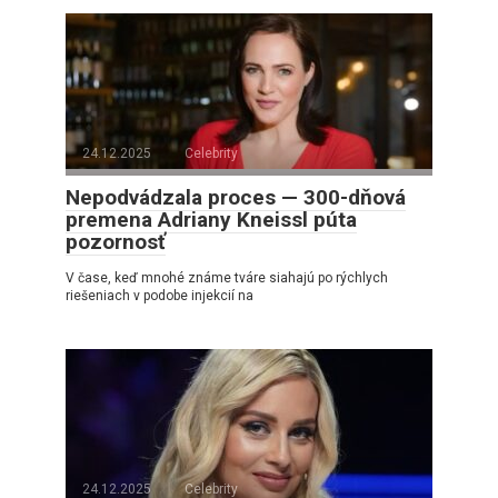
24.12.2025
Celebrity
Nepodvádzala proces — 300-dňová
premena Adriany Kneissl púta
pozornosť
V čase, keď mnohé známe tváre siahajú po rýchlych
riešeniach v podobe injekcií na
24.12.2025
Celebrity