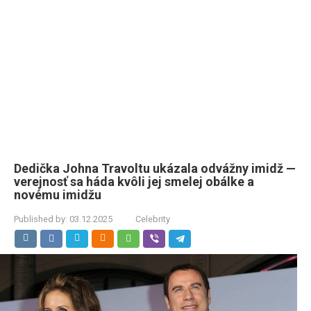
Dedička Johna Travoltu ukázala odvážny imidž —
verejnosť sa háda kvôli jej smelej obálke a
novému imidžu
Published by:
03.12.2025
Celebrity