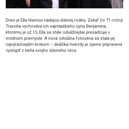
Dnes je Ella hlavnou nádejou slávnej rodiny. Zatiaľ čo 71-ročný
Travolta vychováva ich najmladšieho syna Benjamina,
ktorému je už 15, Ella sa stále odvážnejšie presadzuje v
módnom priemysle. A nová odvážna fotoséria sa stala jej
najvýraznejším krokom – dedička hviezdy je zjavne pripravená
vystúpiť z tieňa svojho slávneho otca.