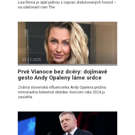
Lisa Rinna je opäť jednou z najviac diskutovaných hviezd –
na udeľovaní cien The
23.12.2025
Celebrity
Prvé Vianoce bez dcéry: dojímavé
gesto Andy Opaleny láme srdce
Známa slovenská influencerka Andy Opalena prežíva
mimoriadne bolestivé obdobie. Koncom roka 2024 ju
zasiahla