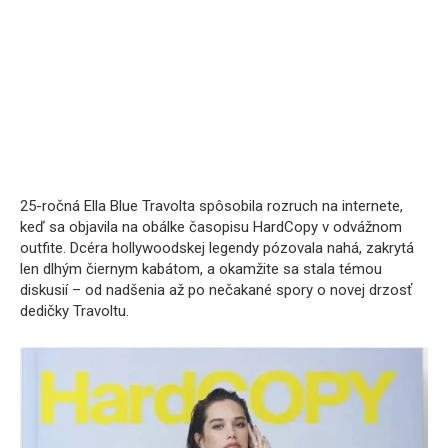
25-ročná Ella Blue Travolta spôsobila rozruch na internete,
keď sa objavila na obálke časopisu HardCopy v odvážnom
outfite. Dcéra hollywoodskej legendy pózovala nahá, zakrytá
len dlhým čiernym kabátom, a okamžite sa stala témou
diskusií – od nadšenia až po nečakané spory o novej drzosť
dedičky Travoltu.