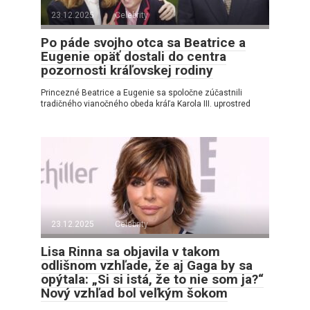
23.12.2025
Celebrity
Po páde svojho otca sa Beatrice a
Eugenie opäť dostali do centra
pozornosti kráľovskej rodiny
Princezné Beatrice a Eugenie sa spoločne zúčastnili
tradičného vianočného obeda kráľa Karola III. uprostred
23.12.2025
Celebrity
Lisa Rinna sa objavila v takom
odlišnom vzhľade, že aj Gaga by sa
opýtala: „Si si istá, že to nie som ja?“
Nový vzhľad bol veľkým šokom