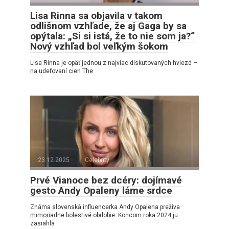
Lisa Rinna sa objavila v takom
odlišnom vzhľade, že aj Gaga by sa
opýtala: „Si si istá, že to nie som ja?“
Nový vzhľad bol veľkým šokom
Lisa Rinna je opäť jednou z najviac diskutovaných hviezd –
na udeľovaní cien The
23.12.2025
Celebrity
Prvé Vianoce bez dcéry: dojímavé
gesto Andy Opaleny láme srdce
Známa slovenská influencerka Andy Opalena prežíva
mimoriadne bolestivé obdobie. Koncom roka 2024 ju
zasiahla