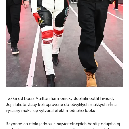
Taška od Louis Vuitton harmonicky doplnila outfit hviezdy.
Jej zlatisté vlasy boli upravené do obvyklých mäkkých vĺn a
výrazný make-up vytváral efekt módneho looku.
Beyoncé sa stala jednou z najviditeľnejších hostí podujatia aj