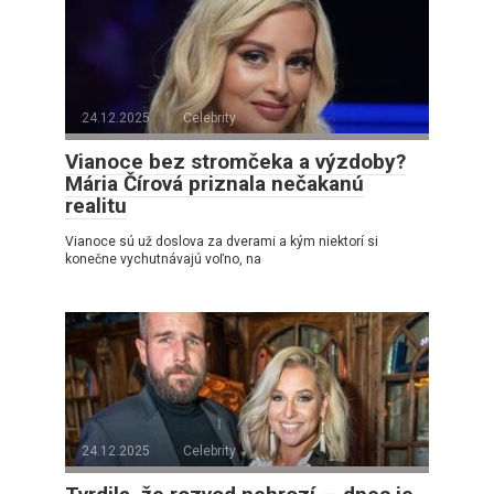
24.12.2025
Celebrity
Vianoce bez stromčeka a výzdoby?
Mária Čírová priznala nečakanú
realitu
Vianoce sú už doslova za dverami a kým niektorí si
konečne vychutnávajú voľno, na
24.12.2025
Celebrity