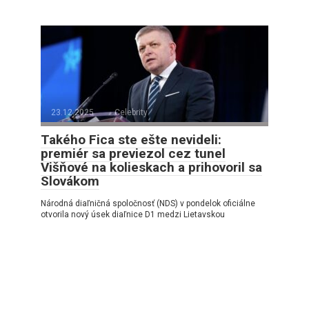
23.12.2025
Celebrity
Takého Fica ste ešte nevideli:
premiér sa previezol cez tunel
Višňové na kolieskach a prihovoril sa
Slovákom
Národná diaľničná spoločnosť (NDS) v pondelok oficiálne
otvorila nový úsek diaľnice D1 medzi Lietavskou