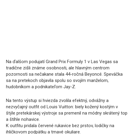
Na ďalšom podujatí Grand Prix Formuly 1 v Las Vegas sa
tradične zišli známe osobnosti, ale hlavným centrom
pozornosti sa nečakane stala 44-ročná Beyoncé. Speváčka
sa na pretekoch objavila spolu so svojím manželom,
hudobníkom a podnikateľom Jay-Z.
Na tento výstup si hviezda zvolila efektný, odvážny a
nezvyčajný outfit od Louis Vuitton: biely kožený kostým v
štýle pretekárskej výstroje sa premenil na módny skrátený top
a štíhle nohavice.
K outfitu pridala červené rukavice bez prstov, lodičky na
ihličkovom podpätku a tmavé okuliare.