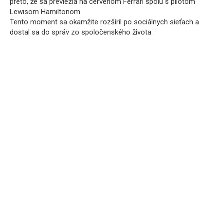
preto, že sa previezla na červenom Ferrari spolu s pilotom
Lewisom Hamiltonom.
Tento moment sa okamžite rozšíril po sociálnych sieťach a
dostal sa do správ zo spoločenského života.