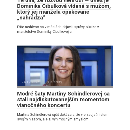
Tvrdila, že rozvod nehrozí — dnes je
Dominika Cibulková vídaná s mužom,
ktorý jej manžela opakovane
„nahrádza“
Ešte nedávno sa v médiách objavili správy o kríze v
manželstve Dominiky Cibulkovej a
24.12.2025
Celebrity
Modré šaty Martiny Schindlerovej sa
stali najdiskutovanejším momentom
vianočného koncertu
Martina Schindlerová opäť dokázala, že vie zaujať nielen
svojím hlasom, ale aj výnimočným zmyslom