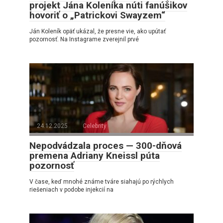
projekt Jána Koleníka núti fanúšikov
hovoriť o „Patrickovi Swayzem“
Ján Koleník opäť ukázal, že presne vie, ako upútať
pozornosť. Na Instagrame zverejnil prvé
24.12.2025
Celebrity
Nepodvádzala proces — 300-dňová
premena Adriany Kneissl púta
pozornosť
V čase, keď mnohé známe tváre siahajú po rýchlych
riešeniach v podobe injekcií na