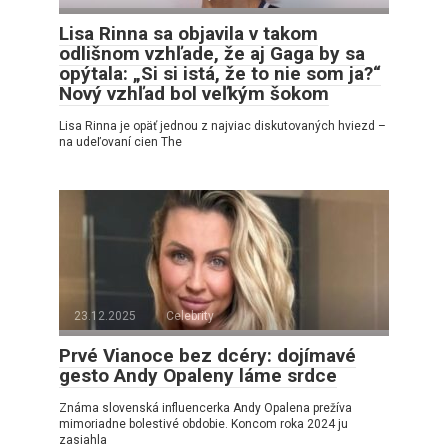
Lisa Rinna sa objavila v takom
odlišnom vzhľade, že aj Gaga by sa
opýtala: „Si si istá, že to nie som ja?“
Nový vzhľad bol veľkým šokom
Lisa Rinna je opäť jednou z najviac diskutovaných hviezd –
na udeľovaní cien The
23.12.2025
Celebrity
Prvé Vianoce bez dcéry: dojímavé
gesto Andy Opaleny láme srdce
Známa slovenská influencerka Andy Opalena prežíva
mimoriadne bolestivé obdobie. Koncom roka 2024 ju
zasiahla