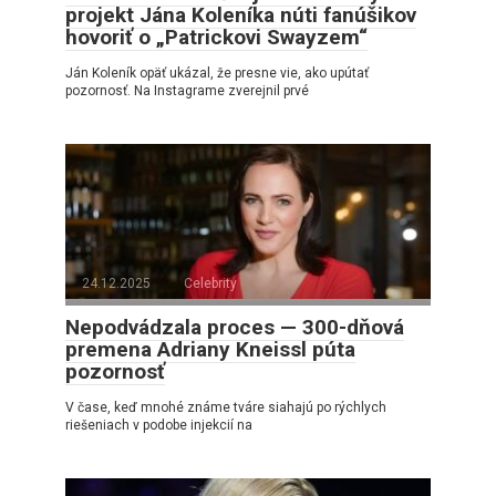
projekt Jána Koleníka núti fanúšikov
hovoriť o „Patrickovi Swayzem“
Ján Koleník opäť ukázal, že presne vie, ako upútať
pozornosť. Na Instagrame zverejnil prvé
24.12.2025
Celebrity
Nepodvádzala proces — 300-dňová
premena Adriany Kneissl púta
pozornosť
V čase, keď mnohé známe tváre siahajú po rýchlych
riešeniach v podobe injekcií na