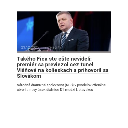
23.12.2025
Celebrity
Takého Fica ste ešte nevideli:
premiér sa previezol cez tunel
Višňové na kolieskach a prihovoril sa
Slovákom
Národná diaľničná spoločnosť (NDS) v pondelok oficiálne
otvorila nový úsek diaľnice D1 medzi Lietavskou