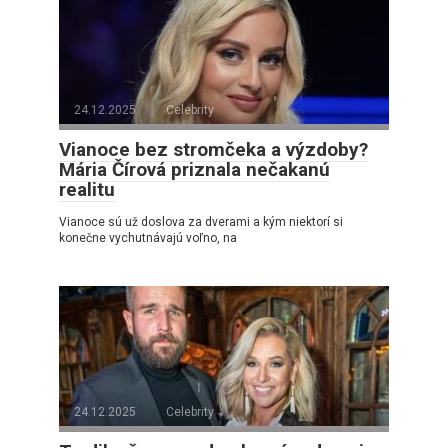
24.12.2025
Celebrity
Vianoce bez stromčeka a výzdoby?
Mária Čírová priznala nečakanú
realitu
Vianoce sú už doslova za dverami a kým niektorí si
konečne vychutnávajú voľno, na
24.12.2025
Celebrity