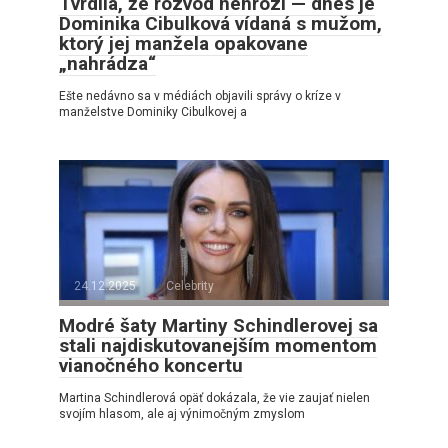
Tvrdila, že rozvod nehrozí — dnes je
Dominika Cibulková vídaná s mužom,
ktorý jej manžela opakovane
„nahrádza“
Ešte nedávno sa v médiách objavili správy o kríze v
manželstve Dominiky Cibulkovej a
24.12.2025
Celebrity
Modré šaty Martiny Schindlerovej sa
stali najdiskutovanejším momentom
vianočného koncertu
Martina Schindlerová opäť dokázala, že vie zaujať nielen
svojím hlasom, ale aj výnimočným zmyslom