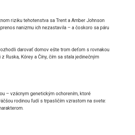
žnom riziku tehotenstva sa Trent a Amber Johnson
a prenos nanizmu ich nezastavila – a čoskoro sa páru
 rozhodli darovať domov ešte trom deťom s rovnakou
ti z Ruska, Kórey a Číny, čím sa stala jedinečným
ziou – vzácnym genetickým ochorením, ktoré
äčšou rodinou ľudí s trpasličím vzrastom na svete:
harakterom.