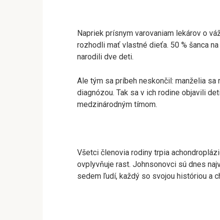
Napriek prísnym varovaniam lekárov o vá
rozhodli mať vlastné dieťa. 50 % šanca n
narodili dve deti.
Ale tým sa príbeh neskončil: manželia sa
diagnózou. Tak sa v ich rodine objavili de
medzinárodným tímom.
Všetci členovia rodiny trpia achondroplá
ovplyvňuje rast. Johnsonovci sú dnes najv
sedem ľudí, každý so svojou históriou a c