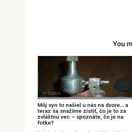
You m
16.12.2025
interesting
Môj syn to našiel u nás na dvore… a
teraz sa snažíme zistiť, čo je to za
zvláštnu vec – spoznáte, čo je na
fotke?