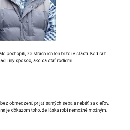
le pochopili, že strach ich len brzdí v šťastí. Keď raz
našli iný spôsob, ako sa stať rodičmi.
iť bez obmedzení, prijať samých seba a nebáť sa cieľov,
odina je dôkazom toho, že láska robí nemožné možným.