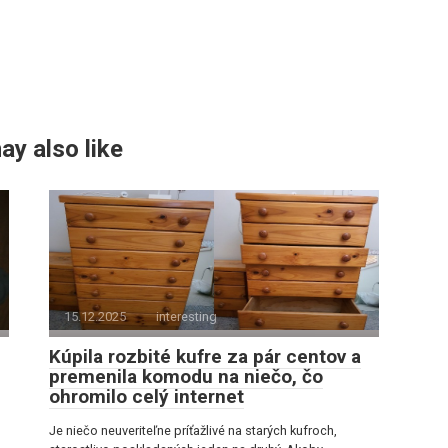
ay also like
15.12.2025
interesting
Kúpila rozbité kufre za pár centov a
premenila komodu na niečo, čo
ohromilo celý internet
Je niečo neuveriteľne príťažlivé na starých kufroch,