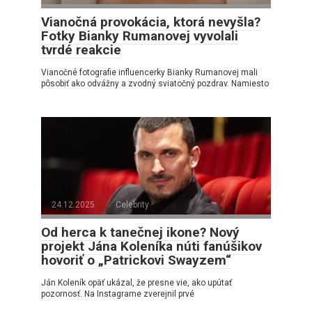
Vianočná provokácia, ktorá nevyšla?
Fotky Bianky Rumanovej vyvolali
tvrdé reakcie
Vianočné fotografie influencerky Bianky Rumanovej mali
pôsobiť ako odvážny a zvodný sviatočný pozdrav. Namiesto
24.12.2025
Celebrity
Od herca k tanečnej ikone? Nový
projekt Jána Koleníka núti fanúšikov
hovoriť o „Patrickovi Swayzem“
Ján Koleník opäť ukázal, že presne vie, ako upútať
pozornosť. Na Instagrame zverejnil prvé