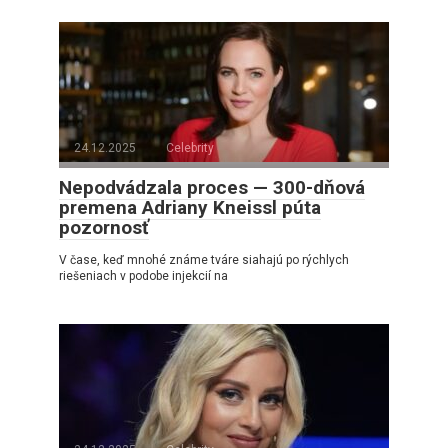
24.12.2025
Celebrity
Nepodvádzala proces — 300-dňová
premena Adriany Kneissl púta
pozornosť
V čase, keď mnohé známe tváre siahajú po rýchlych
riešeniach v podobe injekcií na