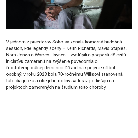
V jednom z priestorov Soho sa konala komorná hudobná
session, kde legendy scény – Keith Richards, Mavis Staples,
Nora Jones a Warren Haynes – vystúpili a podporili dôležitú
iniciatívu zameranú na zvýšenie povedomia o
frontotemporálnej demencii. Dôvod na spojenie síl bol
osobný: v roku 2023 bola 70-ročnému Willisovi stanovená
táto diagnóza a obe jeho rodiny sa teraz podieľajú na
projektoch zameraných na štúdium tejto choroby.