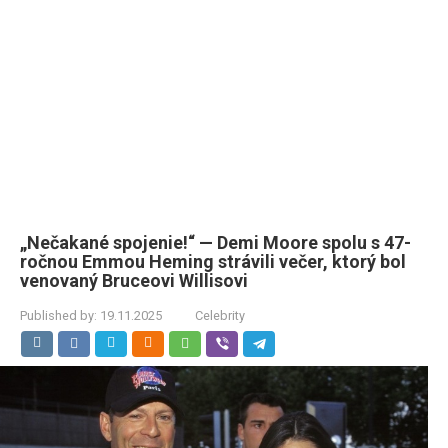
„Nečakané spojenie!“ — Demi Moore spolu s 47-
ročnou Emmou Heming strávili večer, ktorý bol
venovaný Bruceovi Willisovi
Published by:
19.11.2025
Celebrity