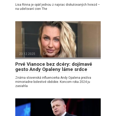
Lisa Rinna je opäť jednou z najviac diskutovaných hviezd –
na udeľovaní cien The
23.12.2025
Celebrity
Prvé Vianoce bez dcéry: dojímavé
gesto Andy Opaleny láme srdce
Známa slovenská influencerka Andy Opalena prežíva
mimoriadne bolestivé obdobie. Koncom roka 2024 ju
zasiahla