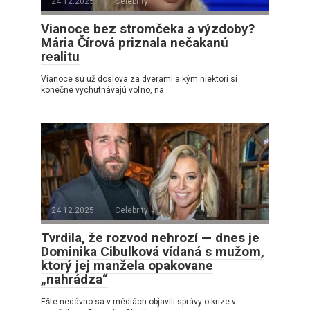
24.12.2025
Celebrity
Vianoce bez stromčeka a výzdoby?
Mária Čírová priznala nečakanú
realitu
Vianoce sú už doslova za dverami a kým niektorí si
konečne vychutnávajú voľno, na
24.12.2025
Celebrity
Tvrdila, že rozvod nehrozí — dnes je
Dominika Cibulková vídaná s mužom,
ktorý jej manžela opakovane
„nahrádza“
Ešte nedávno sa v médiách objavili správy o kríze v