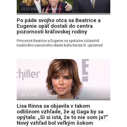
23.12.2025
Celebrity
Po páde svojho otca sa Beatrice a
Eugenie opäť dostali do centra
pozornosti kráľovskej rodiny
Princezné Beatrice a Eugenie sa spoločne zúčastnili
tradičného vianočného obeda kráľa Karola III. uprostred
23.12.2025
Celebrity
Lisa Rinna sa objavila v takom
odlišnom vzhľade, že aj Gaga by sa
opýtala: „Si si istá, že to nie som ja?“
Nový vzhľad bol veľkým šokom