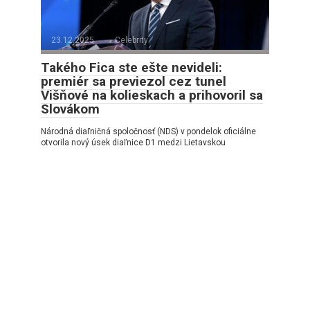
23.12.2025
Celebrity
Takého Fica ste ešte nevideli:
premiér sa previezol cez tunel
Višňové na kolieskach a prihovoril sa
Slovákom
Národná diaľničná spoločnosť (NDS) v pondelok oficiálne
otvorila nový úsek diaľnice D1 medzi Lietavskou