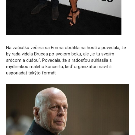
Na začiatku večera sa Emma obrátila na hostí a povedala, že
by rada videla Brucea po svojom boku, ale „je tu svojím
srdcom a dušou“. Povedala, že s radosťou súhlasila s
myšlienkou malého koncertu, keď organizátori navrhli
usporiadať takýto formát.