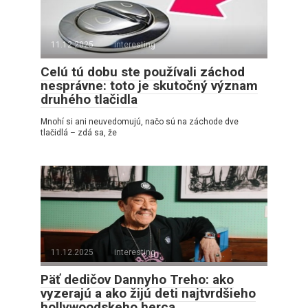
11.12.2025
interesting
Celú tú dobu ste používali záchod
nesprávne: toto je skutočný význam
druhého tlačidla
Mnohí si ani neuvedomujú, načo sú na záchode dve
tlačidlá – zdá sa, že
11.12.2025
interesting
Päť dedičov Dannyho Treho: ako
vyzerajú a ako žijú deti najtvrdšieho
hollywoodskeho herca