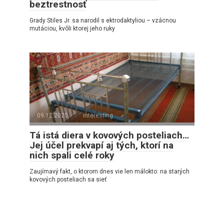
beztrestnosť
Grady Stiles Jr. sa narodil s ektrodaktyliou – vzácnou
mutáciou, kvôli ktorej jeho ruky
09.12.2025
interesting
Tá istá diera v kovových posteliach…
Jej účel prekvapí aj tých, ktorí na
nich spali celé roky
Zaujímavý fakt, o ktorom dnes vie len málokto: na starých
kovových posteliach sa sieť