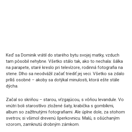
Keď sa Dominik vrátil do starého bytu svojej matky, vzduch
tam pôsobil nehybne. Všetko stálo tak, ako to nechala: šálka
na parapete, staré kreslo pri televízore, rodinná fotografia na
stene. Dlho sa neodvážil začať triediť jej veci. Všetko sa zdalo
príliš osobné – akoby sa dotýkal minulosti, ktorá ešte stále
dýcha.
Začal so skriňou – starou, vŕzgajúcou, s vôňou levandule. Vo
vnútri boli starostlivo zložené šaty, krabička s gombíkmi,
album so zažltnutými fotografiami. Ale úplne dole, za stohom
svetrov, si všimol drevenú šperkovnicu. Malú, s ošúchaným
vzorom, zamknutú drobným zámkom.