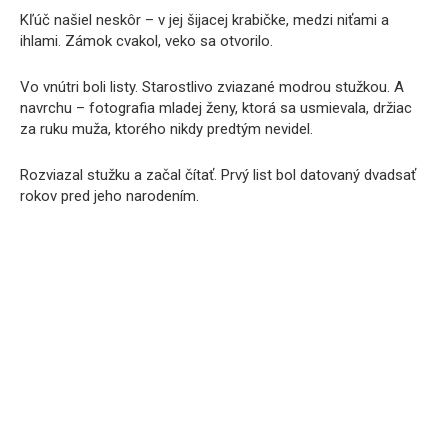
Kľúč našiel neskôr – v jej šijacej krabičke, medzi niťami a
ihlami. Zámok cvakol, veko sa otvorilo.
Vo vnútri boli listy. Starostlivo zviazané modrou stužkou. A
navrchu – fotografia mladej ženy, ktorá sa usmievala, držiac
za ruku muža, ktorého nikdy predtým nevidel.
Rozviazal stužku a začal čítať. Prvý list bol datovaný dvadsať
rokov pred jeho narodením.