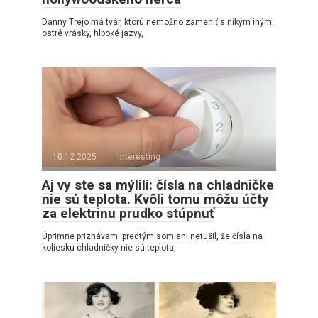
Danny Trejo má tvár, ktorú nemožno zameniť s nikým iným:
ostré vrásky, hlboké jazvy,
10.12.2025
interesting
Aj vy ste sa mýlili: čísla na chladničke
nie sú teplota. Kvôli tomu môžu účty
za elektrinu prudko stúpnuť
Úprimne priznávam: predtým som ani netušil, že čísla na
koliesku chladničky nie sú teplota,