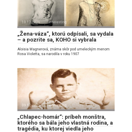
10.12.2025
interesting
„Žena-váza“, ktorú odpísali, sa vydala
– a pozrite sa, KOHO si vybrala
Aloisia Wagnerová, známa skôr pod umeleckým menom
Rosa Violetta, sa narodila v roku 1907
09.12.2025
interesting
„Chlapec-homár“: príbeh monštra,
ktorého sa bála jeho vlastná rodina, a
tragédia, ku ktorej viedla jeho