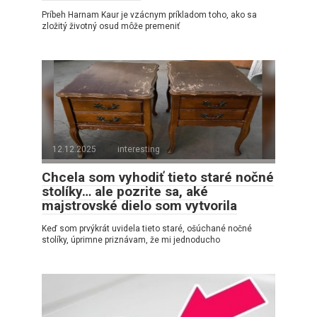
Príbeh Harnam Kaur je vzácnym príkladom toho, ako sa
zložitý životný osud môže premeniť
12.12.2025
interesting
Chcela som vyhodiť tieto staré nočné
stolíky… ale pozrite sa, aké
majstrovské dielo som vytvorila
Keď som prvýkrát uvidela tieto staré, ošúchané nočné
stolíky, úprimne priznávam, že mi jednoducho