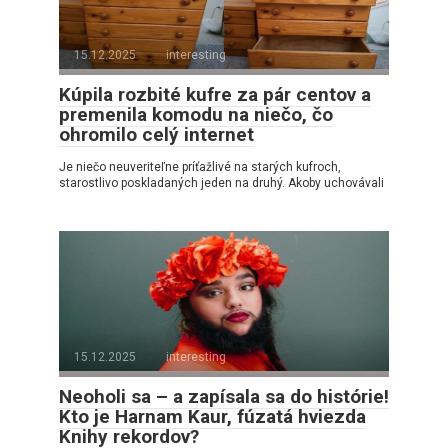
15.12.2025
interesting
Kúpila rozbité kufre za pár centov a
premenila komodu na niečo, čo
ohromilo celý internet
Je niečo neuveriteľne príťažlivé na starých kufroch,
starostlivo poskladaných jeden na druhý. Akoby uchovávali
15.12.2025
interesting
Neoholi sa – a zapísala sa do histórie!
Kto je Harnam Kaur, fúzatá hviezda
Knihy rekordov?