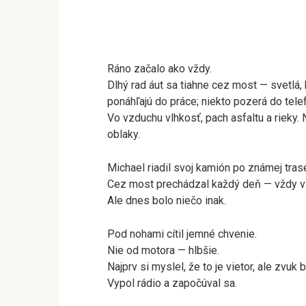
Ráno začalo ako vždy.
Dlhý rad áut sa tiahne cez most — svetlá,
ponáhľajú do práce; niekto pozerá do telef
Vo vzduchu vlhkosť, pach asfaltu a rieky. 
oblaky.
Michael riadil svoj kamión po známej tras
Cez most prechádzal každý deň — vždy v 
Ale dnes bolo niečo inak.
Pod nohami cítil jemné chvenie.
Nie od motora — hlbšie.
Najprv si myslel, že to je vietor, ale zvuk 
Vypol rádio a započúval sa.