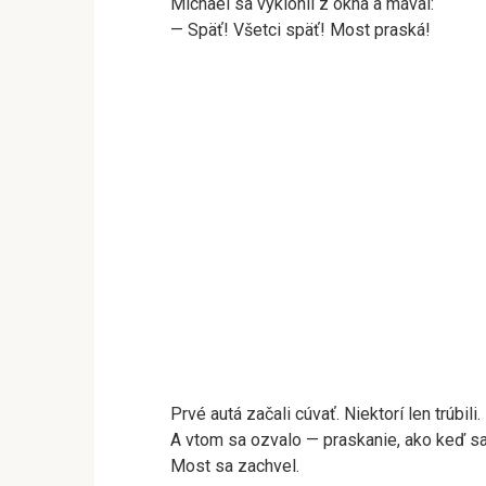
Michael sa vyklonil z okna a mával:
— Späť! Všetci späť! Most praská!
Prvé autá začali cúvať. Niektorí len trúbili.
A vtom sa ozvalo — praskanie, ako keď sa
Most sa zachvel.