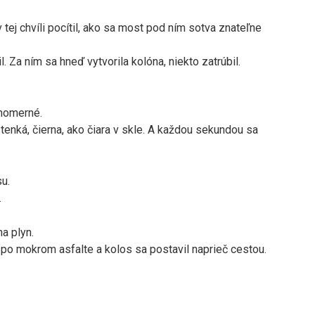
 tej chvíli pocítil, ako sa most pod ním sotva znateľne
. Za ním sa hneď vytvorila kolóna, niekto zatrúbil.
vnomerné.
 tenká, čierna, ako čiara v skle. A každou sekundou sa
su.
.
na plyn.
 po mokrom asfalte a kolos sa postavil naprieč cestou.