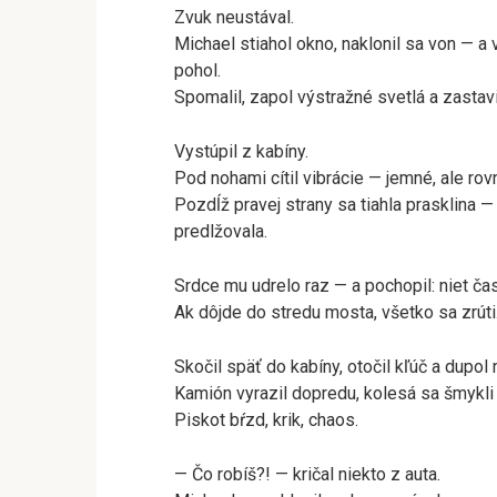
Zvuk neustával.
Michael stiahol okno, naklonil sa von — a v
pohol.
Spomalil, zapol výstražné svetlá a zastavil
Vystúpil z kabíny.
Pod nohami cítil vibrácie — jemné, ale ro
Pozdĺž pravej strany sa tiahla prasklina —
predlžovala.
Srdce mu udrelo raz — a pochopil: niet ča
Ak dôjde do stredu mosta, všetko sa zrúti
Skočil späť do kabíny, otočil kľúč a dupol 
Kamión vyrazil dopredu, kolesá sa šmykli
Piskot bŕzd, krik, chaos.
— Čo robíš?! — kričal niekto z auta.