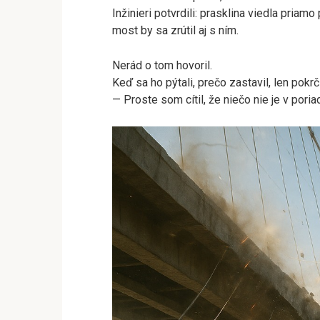
Inžinieri potvrdili: prasklina viedla priam
most by sa zrútil aj s ním.
Nerád o tom hovoril.
Keď sa ho pýtali, prečo zastavil, len pokrč
— Proste som cítil, že niečo nie je v poria