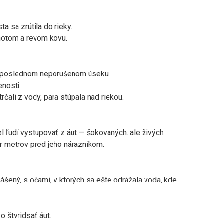
a sa zrútila do rieky.
hotom a revom kovu.
na poslednom neporušenom úseku.
enosti.
čali z vody, para stúpala nad riekou.
l ľudí vystupovať z áut — šokovaných, ale živých.
ár metrov pred jeho nárazníkom.
ášený, s očami, v ktorých sa ešte odrážala voda, kde
o štyridsať áut.