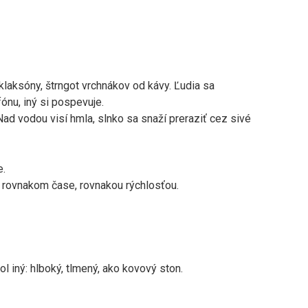
 klaksóny, štrngot vrchnákov od kávy. Ľudia sa
ónu, iný si pospevuje.
Nad vodou visí hmla, slnko sa snaží preraziť cez sivé
e.
rovnakom čase, rovnakou rýchlosťou.
bol iný: hlboký, tlmený, ako kovový ston.