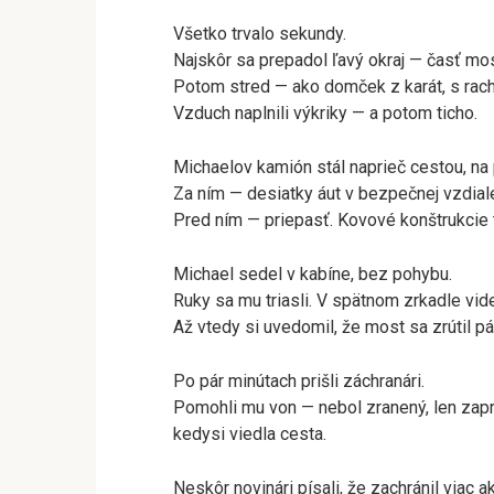
Všetko trvalo sekundy.
Najskôr sa prepadol ľavý okraj — časť most
Potom stred — ako domček z karát, s rac
Vzduch naplnili výkriky — a potom ticho.
Michaelov kamión stál naprieč cestou, 
Za ním — desiatky áut v bezpečnej vzdial
Pred ním — priepasť. Kovové konštrukcie tr
Michael sedel v kabíne, bez pohybu.
Ruky sa mu triasli. V spätnom zrkadle vide
Až vtedy si uvedomil, že most sa zrútil p
Po pár minútach prišli záchranári.
Pomohli mu von — nebol zranený, len zapr
kedysi viedla cesta.
Neskôr novinári písali, že zachránil viac ak