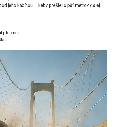
o pod jeho kabínou — keby prešiel o päť metrov ďalej,
il plecami:
dku.