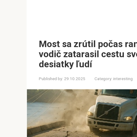
Most sa zrútil počas ra
vodič zatarasil cestu 
desiatky ľudí
Published by:
29.10.2025
Category:
interesting