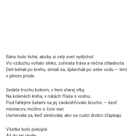
Ráno bolo tiché, akoby si celý svet vydýchol.
Vo vzduchu voňalo slnko, zohriata tráva a riečna chladnota.
Deti behali po brehu, smiali sa, špliechali po sebe vodu — leto
v plnom prúde.
Sedela trochu bokom, v tieni starej vŕby.
Na kolenách kniha, v rukách fľaša s vodou.
Pod ľahkými šatami sa jej zaokrúhľovalo brucho — šesť
mesiacov, možno o čosi viac.
Usmievala sa, keď sledovala, ako sa cudzí drobci čľapkajú.
Všetko bolo pokojné.
Až do tej chvíle.