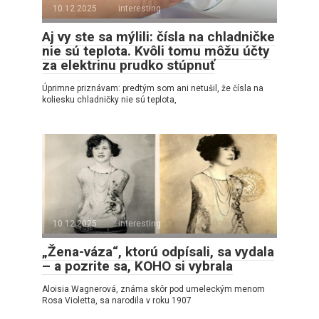
10.12.2025
interesting
Aj vy ste sa mýlili: čísla na chladničke
nie sú teplota. Kvôli tomu môžu účty
za elektrinu prudko stúpnuť
Úprimne priznávam: predtým som ani netušil, že čísla na
koliesku chladničky nie sú teplota,
10.12.2025
interesting
„Žena-váza“, ktorú odpísali, sa vydala
– a pozrite sa, KOHO si vybrala
Aloisia Wagnerová, známa skôr pod umeleckým menom
Rosa Violetta, sa narodila v roku 1907