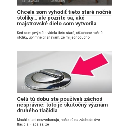
12.12.2025
interesting
Chcela som vyhodiť tieto staré nočné
stolíky… ale pozrite sa, aké
majstrovské dielo som vytvorila
Keď som prvýkrát uvidela tieto staré, ošúchané nočné
stolíky, úprimne priznávam, že mi jednoducho
11.12.2025
interesting
Celú tú dobu ste používali záchod
nesprávne: toto je skutočný význam
druhého tlačidla
Mnohí si ani neuvedomujú, načo sú na záchode dve
tlačidlá – zdá sa, že