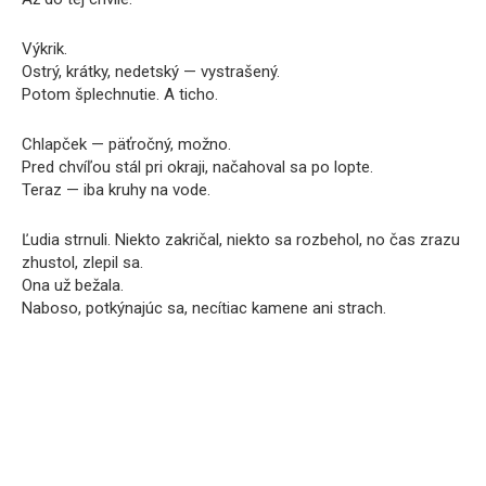
Výkrik.
Ostrý, krátky, nedetský — vystrašený.
Potom šplechnutie. A ticho.
Chlapček — päťročný, možno.
Pred chvíľou stál pri okraji, načahoval sa po lopte.
Teraz — iba kruhy na vode.
Ľudia strnuli. Niekto zakričal, niekto sa rozbehol, no čas zrazu
zhustol, zlepil sa.
Ona už bežala.
Naboso, potkýnajúc sa, necítiac kamene ani strach.