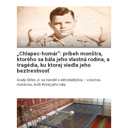
09.12.2025
interesting
„Chlapec-homár“: príbeh monštra,
ktorého sa bála jeho vlastná rodina, a
tragédia, ku ktorej viedla jeho
beztrestnosť
Grady Stiles Jr. sa narodil s ektrodaktyliou – vzácnou
mutáciou, kvôli ktorej jeho ruky