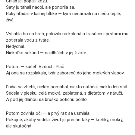
Chlad jej popálil kožu.
Šaty ju ťahali nadol, ale ponorila sa.
Ruky hľadali v kalnej hĺbke — kým nenarazili na niečo teplé,
živé.
Vytiahla ho na breh, položila na kolená a trasúcimi prstami mu
zotierala vodu z tváre.
Nedychal.
Niekoľko sekúnd — najdlhších v jej živote.
Potom — kašeľ. Vzduch. Plač.
Aj ona sa rozplakala, tvár zaborenú do jeho mokrých vlasov.
Ľudia sa zbehli, niekto pomáhal, niekto natáčal, niekto len stál.
Sedela v piesku, celá mokrá, zablatená, s dieťaťom v náručí.
A pod jej dlaňou sa bruško potichu pohlo.
Potom zdvihla oči — a prvý raz sa usmiala.
Pokojne, akoby vedela: život je presne taký — krehký, mokrý,
ale skutočný.