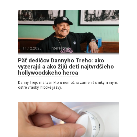
11.12.2025
interesting
Päť dedičov Dannyho Treho: ako
vyzerajú a ako žijú deti najtvrdšieho
hollywoodskeho herca
Danny Trejo má tvár, ktorú nemožno zameniť s nikým iným:
ostré vrásky, hlboké jazvy,