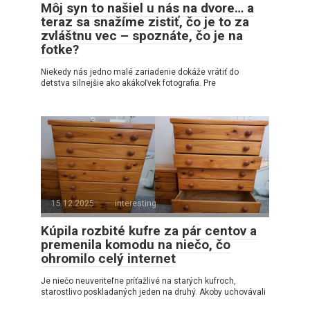
Môj syn to našiel u nás na dvore… a
teraz sa snažíme zistiť, čo je to za
zvláštnu vec – spoznáte, čo je na
fotke?
Niekedy nás jedno malé zariadenie dokáže vrátiť do
detstva silnejšie ako akákoľvek fotografia. Pre
15.12.2025
interesting
Kúpila rozbité kufre za pár centov a
premenila komodu na niečo, čo
ohromilo celý internet
Je niečo neuveriteľne príťažlivé na starých kufroch,
starostlivo poskladaných jeden na druhý. Akoby uchovávali