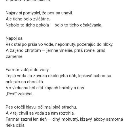
Najprv si pomyslel, že pes sa unavil.
Ale ticho bolo zvláštne.
Nebolo to ticho pokoja — bolo to ticho očakávania.
Napol sa.
Rex stál po prsia vo vode, nepohnutý, pozerajúc do hĺbky.
A za jeho chrbtom — jemné vlnenie, príliš rovné, príliš
zámerné.
Farmár vstúpil do vody.
Teplá voda sa zovrela okolo jeho nôh, lepkavé bahno sa
prilepilo na chodidlá.
Vo vzduchu bol cítiť zápach hniloby a rias.
„Rex!“ zakričal.
Pes otočil hlavu, oči mal plné strachu.
A v tej chvíli sa voda za ním roztrhla.
Farmár zazrel len tieň — dlhý, mohutný, kĺzavý, akoby samotná
rieka ožila.