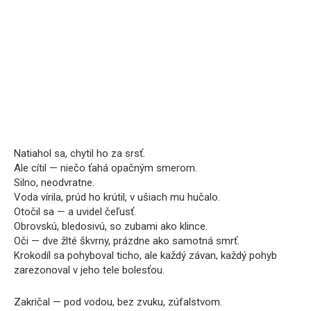
Natiahol sa, chytil ho za srsť.
Ale cítil — niečo ťahá opačným smerom.
Silno, neodvratne.
Voda vírila, prúd ho krútil, v ušiach mu hučalo.
Otočil sa — a uvidel čeľusť.
Obrovskú, bledosivú, so zubami ako klince.
Oči — dve žlté škvrny, prázdne ako samotná smrť.
Krokodíl sa pohyboval ticho, ale každý závan, každý pohyb
zarezonoval v jeho tele bolesťou.
Zakričal — pod vodou, bez zvuku, zúfalstvom.