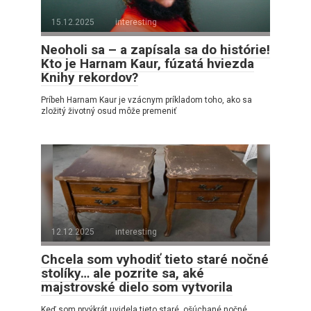
15.12.2025
interesting
Neoholi sa – a zapísala sa do histórie!
Kto je Harnam Kaur, fúzatá hviezda
Knihy rekordov?
Príbeh Harnam Kaur je vzácnym príkladom toho, ako sa
zložitý životný osud môže premeniť
12.12.2025
interesting
Chcela som vyhodiť tieto staré nočné
stolíky… ale pozrite sa, aké
majstrovské dielo som vytvorila
Keď som prvýkrát uvidela tieto staré, ošúchané nočné