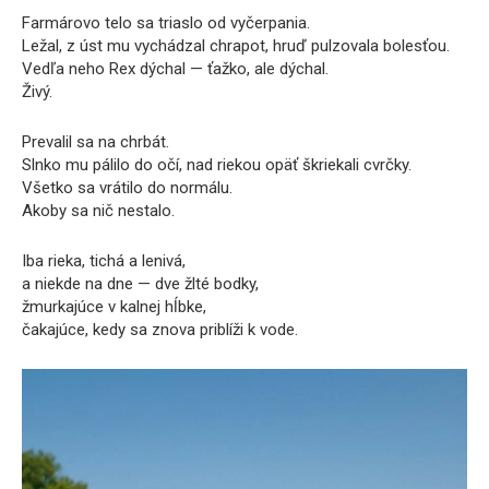
Farmárovo telo sa triaslo od vyčerpania.
Ležal, z úst mu vychádzal chrapot, hruď pulzovala bolesťou.
Vedľa neho Rex dýchal — ťažko, ale dýchal.
Živý.
Prevalil sa na chrbát.
Slnko mu pálilo do očí, nad riekou opäť škriekali cvrčky.
Všetko sa vrátilo do normálu.
Akoby sa nič nestalo.
Iba rieka, tichá a lenivá,
a niekde na dne — dve žlté bodky,
žmurkajúce v kalnej hĺbke,
čakajúce, kedy sa znova priblíži k vode.