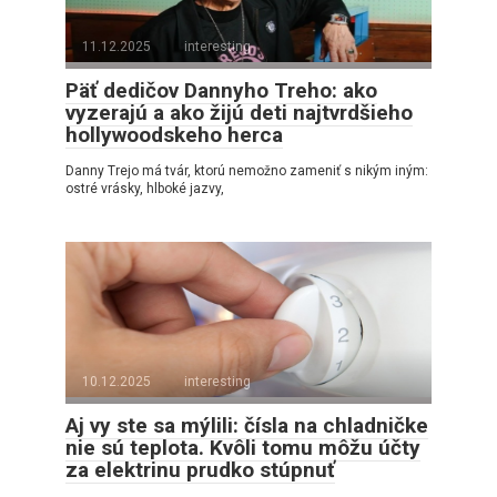
11.12.2025
interesting
Päť dedičov Dannyho Treho: ako
vyzerajú a ako žijú deti najtvrdšieho
hollywoodskeho herca
Danny Trejo má tvár, ktorú nemožno zameniť s nikým iným:
ostré vrásky, hlboké jazvy,
10.12.2025
interesting
Aj vy ste sa mýlili: čísla na chladničke
nie sú teplota. Kvôli tomu môžu účty
za elektrinu prudko stúpnuť