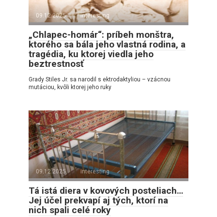
09.12.2025
interesting
„Chlapec-homár“: príbeh monštra,
ktorého sa bála jeho vlastná rodina, a
tragédia, ku ktorej viedla jeho
beztrestnosť
Grady Stiles Jr. sa narodil s ektrodaktyliou – vzácnou
mutáciou, kvôli ktorej jeho ruky
09.12.2025
interesting
Tá istá diera v kovových posteliach…
Jej účel prekvapí aj tých, ktorí na
nich spali celé roky