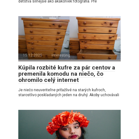
detstva silnejšie ako akákoľvek fotografia. Pre
15.12.2025
interesting
Kúpila rozbité kufre za pár centov a
premenila komodu na niečo, čo
ohromilo celý internet
Je niečo neuveriteľne príťažlivé na starých kufroch,
starostlivo poskladaných jeden na druhý. Akoby uchovávali