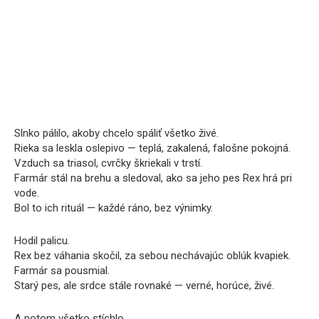
Slnko pálilo, akoby chcelo spáliť všetko živé.
Rieka sa leskla oslepivo — teplá, zakalená, falošne pokojná.
Vzduch sa triasol, cvrčky škriekali v trstí.
Farmár stál na brehu a sledoval, ako sa jeho pes Rex hrá pri
vode.
Bol to ich rituál — každé ráno, bez výnimky.
Hodil palicu.
Rex bez váhania skočil, za sebou nechávajúc oblúk kvapiek.
Farmár sa pousmial.
Starý pes, ale srdce stále rovnaké — verné, horúce, živé.
A potom všetko stíchlo.