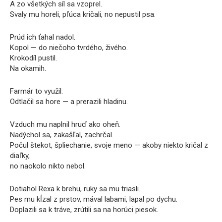
A zo všetkých síl sa vzoprel.
Svaly mu horeli, pľúca kričali, no nepustil psa.
Prúd ich ťahal nadol.
Kopol — do niečoho tvrdého, živého.
Krokodíl pustil.
Na okamih.
Farmár to využil.
Odtlačil sa hore — a prerazili hladinu.
Vzduch mu naplnil hruď ako oheň.
Nadýchol sa, zakašľal, zachrčal.
Počul štekot, špliechanie, svoje meno — akoby niekto kričal z
diaľky,
no naokolo nikto nebol.
Dotiahol Rexa k brehu, ruky sa mu triasli.
Pes mu kĺzal z prstov, mával labami, lapal po dychu.
Doplazili sa k tráve, zrútili sa na horúci piesok.