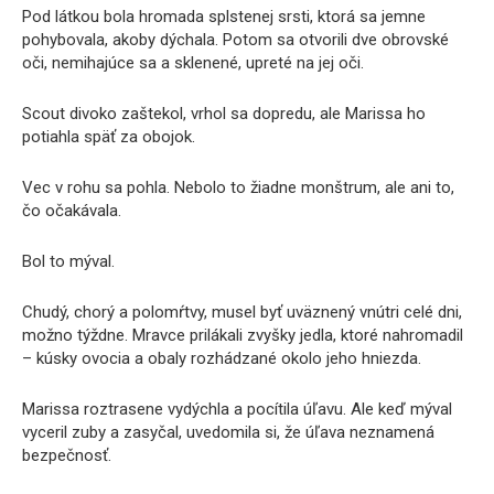
Pod látkou bola hromada splstenej srsti, ktorá sa jemne
pohybovala, akoby dýchala. Potom sa otvorili dve obrovské
oči, nemihajúce sa a sklenené, upreté na jej oči.
Scout divoko zaštekol, vrhol sa dopredu, ale Marissa ho
potiahla späť za obojok.
Vec v rohu sa pohla. Nebolo to žiadne monštrum, ale ani to,
čo očakávala.
Bol to mýval.
Chudý, chorý a polomŕtvy, musel byť uväznený vnútri celé dni,
možno týždne. Mravce prilákali zvyšky jedla, ktoré nahromadil
– kúsky ovocia a obaly rozhádzané okolo jeho hniezda.
Marissa roztrasene vydýchla a pocítila úľavu. Ale keď mýval
vyceril zuby a zasyčal, uvedomila si, že úľava neznamená
bezpečnosť.