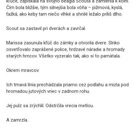
kľúče, zapískala na svojho beagla Scouta a zamierila k kôlni.
Čím bola bližšie, tým silnejšia bola vôňa – pižmová, kyslá,
ťažká, ako keby tam niečo vlhké a shnilé ležalo príliš dlho.
Scout sa zastavil pri dverách a zavrčal.
Marissa zasunula kľúč do zámky a otvorila dvere. Slnko
osvetľovalo zaprášené police, hrdzavé náradie a hromady
starých hrncov. Všetko vyzeralo tak, ako si to pamätala.
Okrem mravcov.
Ich tmavá línia prechádzala priamo cez podlahu a mizla pod
hromadou jutových vriec v zadnom rohu.
Jej pulz sa zrýchlil. Odstrčila vrecia metlou.
A zamrzla.