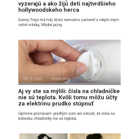
vyzerajú a ako žijú deti najtvrdšieho
hollywoodskeho herca
Danny Trejo má tvár, ktorú nemožno zameniť s nikým iným:
ostré vrásky, hlboké jazvy,
10.12.2025
interesting
Aj vy ste sa mýlili: čísla na chladničke
nie sú teplota. Kvôli tomu môžu účty
za elektrinu prudko stúpnuť
Úprimne priznávam: predtým som ani netušil, že čísla na
koliesku chladničky nie sú teplota,