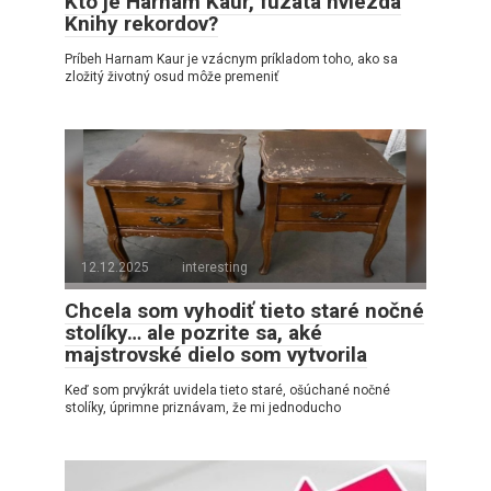
Kto je Harnam Kaur, fúzatá hviezda
Knihy rekordov?
Príbeh Harnam Kaur je vzácnym príkladom toho, ako sa
zložitý životný osud môže premeniť
12.12.2025
interesting
Chcela som vyhodiť tieto staré nočné
stolíky… ale pozrite sa, aké
majstrovské dielo som vytvorila
Keď som prvýkrát uvidela tieto staré, ošúchané nočné
stolíky, úprimne priznávam, že mi jednoducho