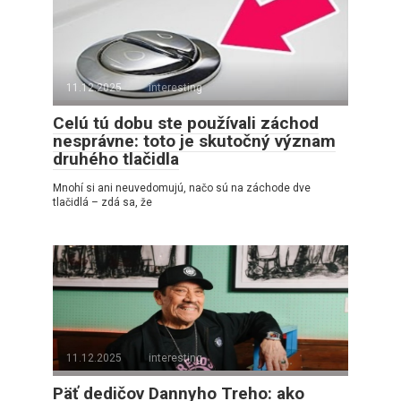
11.12.2025
interesting
Celú tú dobu ste používali záchod
nesprávne: toto je skutočný význam
druhého tlačidla
Mnohí si ani neuvedomujú, načo sú na záchode dve
tlačidlá – zdá sa, že
11.12.2025
interesting
Päť dedičov Dannyho Treho: ako