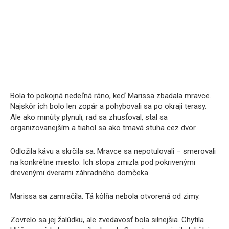
Bola to pokojná nedeľná ráno, keď Marissa zbadala mravce.
Najskôr ich bolo len zopár a pohybovali sa po okraji terasy.
Ale ako minúty plynuli, rad sa zhusťoval, stal sa
organizovanejším a tiahol sa ako tmavá stuha cez dvor.
Odložila kávu a skrčila sa. Mravce sa nepotulovali – smerovali
na konkrétne miesto. Ich stopa zmizla pod pokrivenými
drevenými dverami záhradného domčeka.
Marissa sa zamračila. Tá kôlňa nebola otvorená od zimy.
Zovrelo sa jej žalúdku, ale zvedavosť bola silnejšia. Chytila