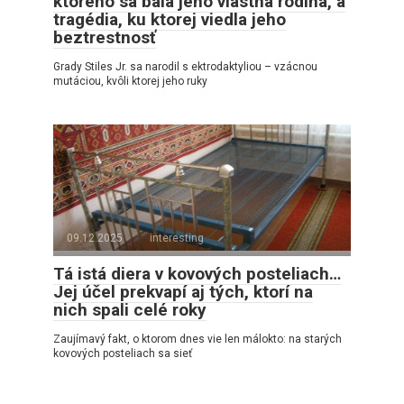
ktorého sa bála jeho vlastná rodina, a
tragédia, ku ktorej viedla jeho
beztrestnosť
Grady Stiles Jr. sa narodil s ektrodaktyliou – vzácnou
mutáciou, kvôli ktorej jeho ruky
09.12.2025
interesting
Tá istá diera v kovových posteliach…
Jej účel prekvapí aj tých, ktorí na
nich spali celé roky
Zaujímavý fakt, o ktorom dnes vie len málokto: na starých
kovových posteliach sa sieť