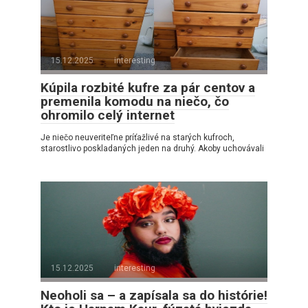
15.12.2025
interesting
Kúpila rozbité kufre za pár centov a
premenila komodu na niečo, čo
ohromilo celý internet
Je niečo neuveriteľne príťažlivé na starých kufroch,
starostlivo poskladaných jeden na druhý. Akoby uchovávali
15.12.2025
interesting
Neoholi sa – a zapísala sa do histórie!