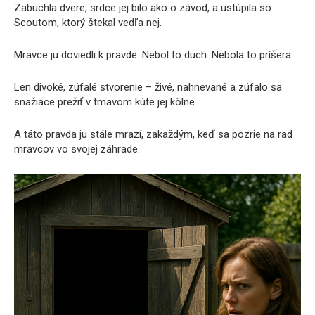
Zabuchla dvere, srdce jej bilo ako o závod, a ustúpila so
Scoutom, ktorý štekal vedľa nej.
Mravce ju doviedli k pravde. Nebol to duch. Nebola to príšera.
Len divoké, zúfalé stvorenie – živé, nahnevané a zúfalo sa
snažiace prežiť v tmavom kúte jej kôlne.
A táto pravda ju stále mrazí, zakaždým, keď sa pozrie na rad
mravcov vo svojej záhrade.