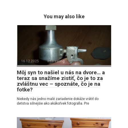
You may also like
16.12.2025
interesting
Môj syn to našiel u nás na dvore… a
teraz sa snažíme zistiť, čo je to za
zvláštnu vec – spoznáte, čo je na
fotke?
Niekedy nás jedno malé zariadenie dokáže vrátiť do
detstva silnejšie ako akákoľvek fotografia. Pre