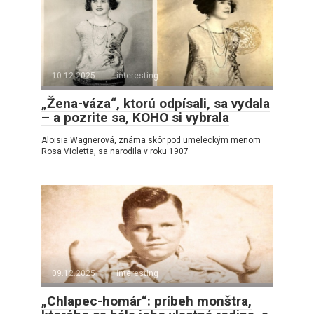
10.12.2025
interesting
„Žena-váza“, ktorú odpísali, sa vydala
– a pozrite sa, KOHO si vybrala
Aloisia Wagnerová, známa skôr pod umeleckým menom
Rosa Violetta, sa narodila v roku 1907
09.12.2025
interesting
„Chlapec-homár“: príbeh monštra,