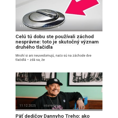
11.12.2025
interesting
Celú tú dobu ste používali záchod
nesprávne: toto je skutočný význam
druhého tlačidla
Mnohí si ani neuvedomujú, načo sú na záchode dve
tlačidlá – zdá sa, že
11.12.2025
interesting
Päť dedičov Dannyho Treho: ako