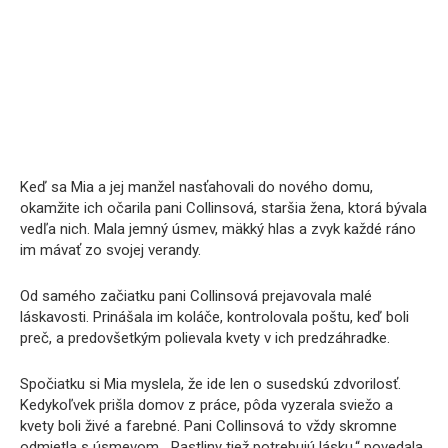
Keď sa Mia a jej manžel nasťahovali do nového domu,
okamžite ich očarila pani Collinsová, staršia žena, ktorá bývala
vedľa nich. Mala jemný úsmev, mäkký hlas a zvyk každé ráno
im mávať zo svojej verandy.
Od samého začiatku pani Collinsová prejavovala malé
láskavosti. Prinášala im koláče, kontrolovala poštu, keď boli
preč, a predovšetkým polievala kvety v ich predzáhradke.
Spočiatku si Mia myslela, že ide len o susedskú zdvorilosť.
Kedykoľvek prišla domov z práce, pôda vyzerala sviežo a
kvety boli živé a farebné. Pani Collinsová to vždy skromne
odmietla s úsmevom. „Rastliny tiež potrebujú lásku,“ povedala.