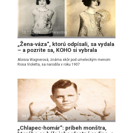
10.12.2025
interesting
„Žena-váza“, ktorú odpísali, sa vydala
– a pozrite sa, KOHO si vybrala
Aloisia Wagnerová, známa skôr pod umeleckým menom
Rosa Violetta, sa narodila v roku 1907
09.12.2025
interesting
„Chlapec-homár“: príbeh monštra,