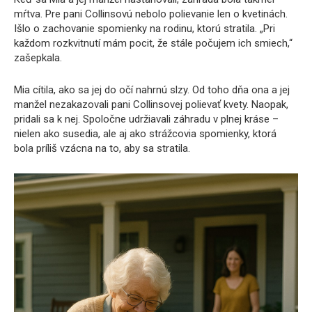
mŕtva. Pre pani Collinsovú nebolo polievanie len o kvetinách.
Išlo o zachovanie spomienky na rodinu, ktorú stratila. „Pri
každom rozkvitnutí mám pocit, že stále počujem ich smiech,“
zašepkala.
Mia cítila, ako sa jej do očí nahrnú slzy. Od toho dňa ona a jej
manžel nezakazovali pani Collinsovej polievať kvety. Naopak,
pridali sa k nej. Spoločne udržiavali záhradu v plnej kráse –
nielen ako susedia, ale aj ako strážcovia spomienky, ktorá
bola príliš vzácna na to, aby sa stratila.