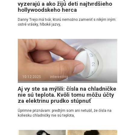
vyzerajú a ako žijú deti najtvrdšieho
hollywoodskeho herca
Danny Trejo má tvár, ktorú nemožno zameniť s nikým iným:
ostré vrásky, hlboké jazvy,
10.12.2025
interesting
Aj vy ste sa mýlili: čísla na chladničke
nie sú teplota. Kvôli tomu môžu účty
za elektrinu prudko stúpnuť
Úprimne priznávam: predtým som ani netušil, že čísla na
koliesku chladničky nie sú teplota,