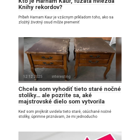
Kto je Harnam Kaur, fúzatá hviezda
Knihy rekordov?
Príbeh Harnam Kaur je vzácnym príkladom toho, ako sa
zložitý životný osud môže premeniť
12.12.2025
interesting
Chcela som vyhodiť tieto staré nočné
stolíky… ale pozrite sa, aké
majstrovské dielo som vytvorila
Keď som prvýkrát uvidela tieto staré, ošúchané nočné
stolíky, úprimne priznávam, že mi jednoducho