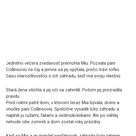
Jedného večera zvedavosť premohla Miu. Pozvala pani
Collinsovú na čaj a jemne sa jej opýtala, prečo trávi toľko
času starostlivosťou o ich záhradu, keď má svoju vlastnú.
Stará žena stíchla a jej oči sa zahmlili. Potom jej prezradila
pravdu.
Pred rokmi patril dom, v ktorom teraz Mia bývala, dcére a
vnučke pani Collinsovej. Spoločne vysadili túto záhradu a
naplnili ju ružami, ľaliami a sedmokráskami. Ale po náhlej
nehode obe zomreli a dom zostal roky prázdny.
Keď sa Mia a jej manžel nasťahovali, záhrada bola takmer