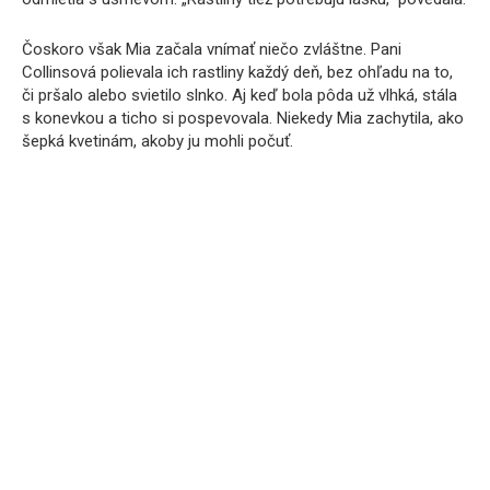
Čoskoro však Mia začala vnímať niečo zvláštne. Pani
Collinsová polievala ich rastliny každý deň, bez ohľadu na to,
či pršalo alebo svietilo slnko. Aj keď bola pôda už vlhká, stála
s konevkou a ticho si pospevovala. Niekedy Mia zachytila, ako
šepká kvetinám, akoby ju mohli počuť.