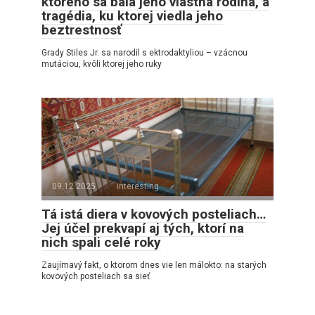
ktorého sa bála jeho vlastná rodina, a
tragédia, ku ktorej viedla jeho
beztrestnosť
Grady Stiles Jr. sa narodil s ektrodaktyliou – vzácnou
mutáciou, kvôli ktorej jeho ruky
09.12.2025
interesting
Tá istá diera v kovových posteliach…
Jej účel prekvapí aj tých, ktorí na
nich spali celé roky
Zaujímavý fakt, o ktorom dnes vie len málokto: na starých
kovových posteliach sa sieť