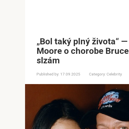
„Bol taký plný života“ 
Moore o chorobe Brucea 
slzám
Published by:
17.09.2025
Category:
Celebrity