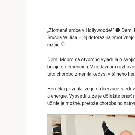
„Zlomené srdce v Hollywoode!“ 🌑 Demi M
Brucea Willisa – jej doteraz najemotívnejš
nižšie 👇
Demi Moore sa otvorene vyjadrila o svoji
bojuje s demenciou. V nedávnom rozhovor
táto choroba zmenila kedysi vitálneho her
Herečka priznala, že je srdcervúce sledov
a energie. Vysvetlila, že je dôležité prija
už nie je možné, pretože choroba ho natrv