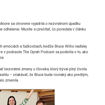
oore sa otvorene vyjadrila o nezvratnom úpadku
ie odhalenie. Musíte si prečítať, čo povedala v článku
ch emóciách a ťažkostiach, keďže Bruce Willis naďalej
e v podcaste The Oprah Podcast sa podelila o to, ako
ca.
ať nezvratné zmeny u človeka, ktorý býval plný života
ť realitu – očakávať, že Bruce bude rovnaký ako predtým,
alo zmenila.