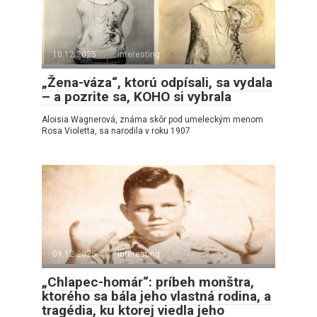
10.12.2025
interesting
„Žena-váza“, ktorú odpísali, sa vydala
– a pozrite sa, KOHO si vybrala
Aloisia Wagnerová, známa skôr pod umeleckým menom
Rosa Violetta, sa narodila v roku 1907
09.12.2025
interesting
„Chlapec-homár“: príbeh monštra,
ktorého sa bála jeho vlastná rodina, a
tragédia, ku ktorej viedla jeho