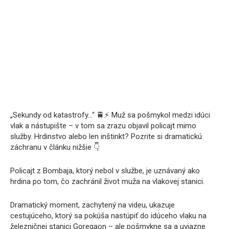
„Sekundy od katastrofy…“ 🚆⚡ Muž sa pošmykol medzi idúci
vlak a nástupište – v tom sa zrazu objavil policajt mimo
služby. Hrdinstvo alebo len inštinkt? Pozrite si dramatickú
záchranu v článku nižšie 👇
Policajt z Bombaja, ktorý nebol v službe, je uznávaný ako
hrdina po tom, čo zachránil život muža na vlakovej stanici.
Dramatický moment, zachytený na videu, ukazuje
cestujúceho, ktorý sa pokúša nastúpiť do idúceho vlaku na
železničnej stanici Goregaon – ale pošmykne sa a uviazne