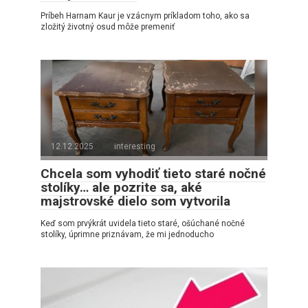
Príbeh Harnam Kaur je vzácnym príkladom toho, ako sa
zložitý životný osud môže premeniť
12.12.2025
interesting
Chcela som vyhodiť tieto staré nočné
stolíky… ale pozrite sa, aké
majstrovské dielo som vytvorila
Keď som prvýkrát uvidela tieto staré, ošúchané nočné
stolíky, úprimne priznávam, že mi jednoducho