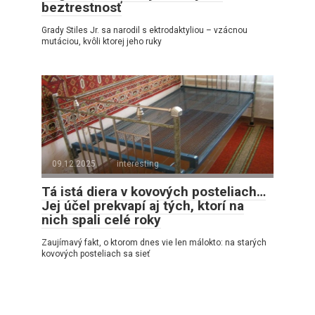
beztrestnosť
Grady Stiles Jr. sa narodil s ektrodaktyliou – vzácnou
mutáciou, kvôli ktorej jeho ruky
09.12.2025
interesting
Tá istá diera v kovových posteliach…
Jej účel prekvapí aj tých, ktorí na
nich spali celé roky
Zaujímavý fakt, o ktorom dnes vie len málokto: na starých
kovových posteliach sa sieť