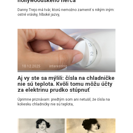
hollywoodskeho herca
Danny Trejo má tvár, ktorú nemožno zameniť s nikým iným:
ostré vrásky, hlboké jazvy,
10.12.2025
interesting
Aj vy ste sa mýlili: čísla na chladničke
nie sú teplota. Kvôli tomu môžu účty
za elektrinu prudko stúpnuť
Úprimne priznávam: predtým som ani netušil, že čísla na
koliesku chladničky nie sú teplota,