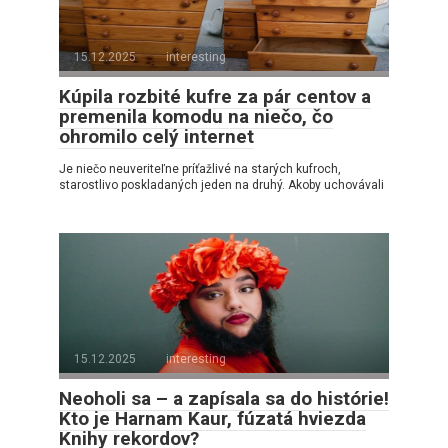
15.12.2025
interesting
Kúpila rozbité kufre za pár centov a
premenila komodu na niečo, čo
ohromilo celý internet
Je niečo neuveriteľne príťažlivé na starých kufroch,
starostlivo poskladaných jeden na druhý. Akoby uchovávali
15.12.2025
interesting
Neoholi sa – a zapísala sa do histórie!
Kto je Harnam Kaur, fúzatá hviezda
Knihy rekordov?