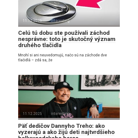
11.12.2025
interesting
Celú tú dobu ste používali záchod
nesprávne: toto je skutočný význam
druhého tlačidla
Mnohí si ani neuvedomujú, načo sú na záchode dve
tlačidlá – zdá sa, že
11.12.2025
interesting
Päť dedičov Dannyho Treho: ako
vyzerajú a ako žijú deti najtvrdšieho