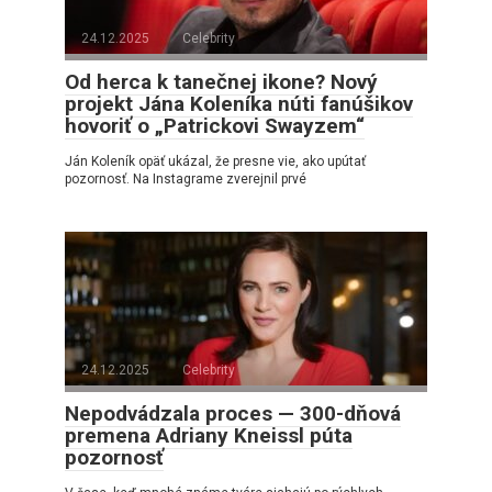
24.12.2025
Celebrity
Od herca k tanečnej ikone? Nový
projekt Jána Koleníka núti fanúšikov
hovoriť o „Patrickovi Swayzem“
Ján Koleník opäť ukázal, že presne vie, ako upútať
pozornosť. Na Instagrame zverejnil prvé
24.12.2025
Celebrity
Nepodvádzala proces — 300-dňová
premena Adriany Kneissl púta
pozornosť