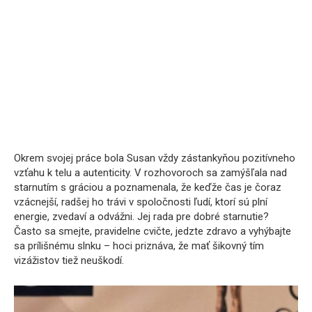
Okrem svojej práce bola Susan vždy zástankyňou pozitívneho
vzťahu k telu a autenticity. V rozhovoroch sa zamýšľala nad
starnutím s gráciou a poznamenala, že keďže čas je čoraz
vzácnejší, radšej ho trávi v spoločnosti ľudí, ktorí sú plní
energie, zvedaví a odvážni. Jej rada pre dobré starnutie?
Často sa smejte, pravidelne cvičte, jedzte zdravo a vyhýbajte
sa prílišnému slnku – hoci priznáva, že mať šikovný tím
vizážistov tiež neuškodí.