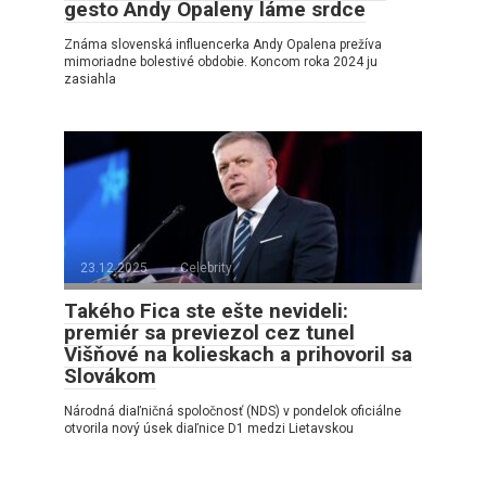
gesto Andy Opaleny láme srdce
Známa slovenská influencerka Andy Opalena prežíva
mimoriadne bolestivé obdobie. Koncom roka 2024 ju
zasiahla
23.12.2025
Celebrity
Takého Fica ste ešte nevideli:
premiér sa previezol cez tunel
Višňové na kolieskach a prihovoril sa
Slovákom
Národná diaľničná spoločnosť (NDS) v pondelok oficiálne
otvorila nový úsek diaľnice D1 medzi Lietavskou