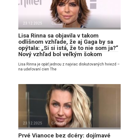
23.12.2025
Celebrity
Lisa Rinna sa objavila v takom
odlišnom vzhľade, že aj Gaga by sa
opýtala: „Si si istá, že to nie som ja?“
Nový vzhľad bol veľkým šokom
Lisa Rinna je opäť jednou z najviac diskutovaných hviezd –
na udeľovaní cien The
23.12.2025
Celebrity
Prvé Vianoce bez dcéry: dojímavé