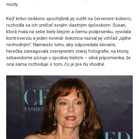
módy.
Keď kritici nedávno spochybnili jej outfit na červenom koberci,
rozhodla sa ich umlčať svojím vlastným spôsobom. Susan,
ktorá mala na sebe biely blejzer a čiernu podprsenku, vyvolala
kontroverziu a jeden novinár dokonca nazval jej vzhľad „úplne
nevhodným“. Namiesto toho, aby odpovedala slovami,
herečka zareagovala zverejnením starej fotografie, na ktorej
sebavedome pózuje v spodnej bielizni – silná pripomienka, že
ona sama rozhoduje o tom, čo je pre ňu vhodné.