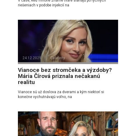
V čase, keď mnohé známe tváre siahajú po rýchlych
riešeniach v podobe injekcií na
24.12.2025
Celebrity
Vianoce bez stromčeka a výzdoby?
Mária Čírová priznala nečakanú
realitu
Vianoce sú už doslova za dverami a kým niektorí si
konečne vychutnávajú voľno, na