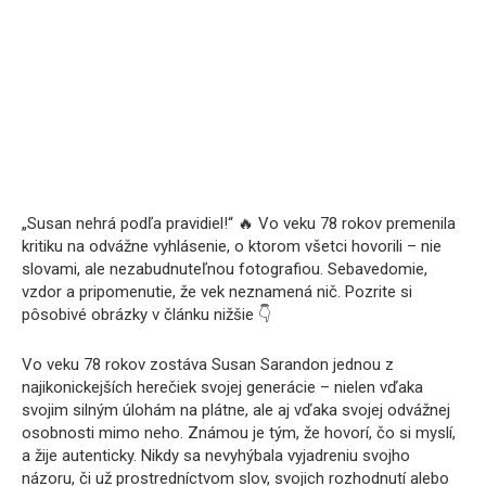
„Susan nehrá podľa pravidiel!“ 🔥 Vo veku 78 rokov premenila
kritiku na odvážne vyhlásenie, o ktorom všetci hovorili – nie
slovami, ale nezabudnuteľnou fotografiou. Sebavedomie,
vzdor a pripomenutie, že vek neznamená nič. Pozrite si
pôsobivé obrázky v článku nižšie 👇
Vo veku 78 rokov zostáva Susan Sarandon jednou z
najikonickejších herečiek svojej generácie – nielen vďaka
svojim silným úlohám na plátne, ale aj vďaka svojej odvážnej
osobnosti mimo neho. Známou je tým, že hovorí, čo si myslí,
a žije autenticky. Nikdy sa nevyhýbala vyjadreniu svojho
názoru, či už prostredníctvom slov, svojich rozhodnutí alebo