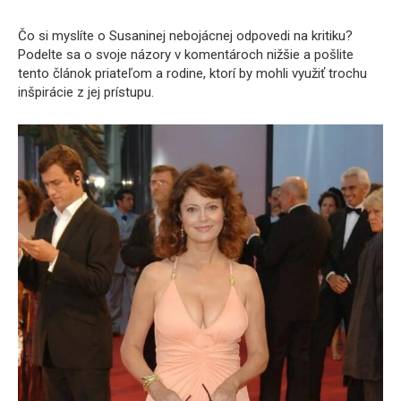
Čo si myslíte o Susaninej nebojácnej odpovedi na kritiku?
Podelte sa o svoje názory v komentároch nižšie a pošlite
tento článok priateľom a rodine, ktorí by mohli využiť trochu
inšpirácie z jej prístupu.