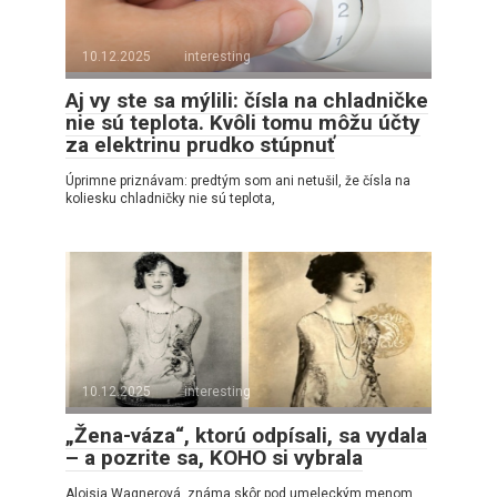
10.12.2025
interesting
Aj vy ste sa mýlili: čísla na chladničke
nie sú teplota. Kvôli tomu môžu účty
za elektrinu prudko stúpnuť
Úprimne priznávam: predtým som ani netušil, že čísla na
koliesku chladničky nie sú teplota,
10.12.2025
interesting
„Žena-váza“, ktorú odpísali, sa vydala
– a pozrite sa, KOHO si vybrala
Aloisia Wagnerová, známa skôr pod umeleckým menom