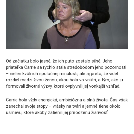
Od začiatku bolo jasné, že ich puto zostalo silné. Jeho
priateľka Carrie sa rýchlo stala stredobodom jeho pozornosti
– nielen kvôli ich spoločnej minulosti, ale aj preto, že videl
rozdiel medzi živou ženou, akou bola vo vnútri, a tým, ako ju
formovali životné výzvy, ktoré ovplyvnili jej vonkajší vzhľad.
Carrie bola vždy energická, ambiciózna a plná života. Čas však
zanechal svoje stopy – vrásky na tvári a jemné tiene okolo
úsmevu, ktoré akoby zatienili jej prirodzenú žiarivosť.