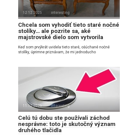
12.12.2025
interesting
Chcela som vyhodiť tieto staré nočné
stolíky… ale pozrite sa, aké
majstrovské dielo som vytvorila
Keď som prvýkrát uvidela tieto staré, ošúchané nočné
stolíky, úprimne priznávam, že mi jednoducho
11.12.2025
interesting
Celú tú dobu ste používali záchod
nesprávne: toto je skutočný význam
druhého tlačidla