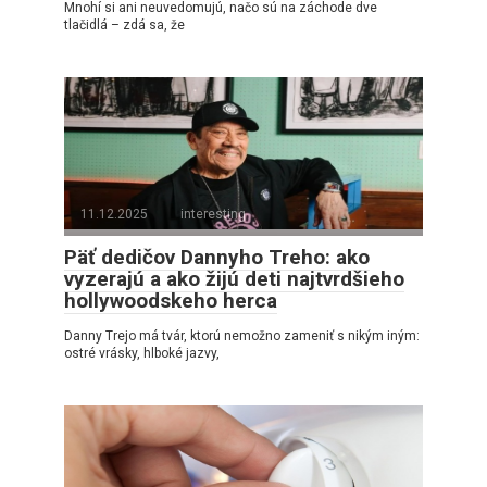
Mnohí si ani neuvedomujú, načo sú na záchode dve
tlačidlá – zdá sa, že
11.12.2025
interesting
Päť dedičov Dannyho Treho: ako
vyzerajú a ako žijú deti najtvrdšieho
hollywoodskeho herca
Danny Trejo má tvár, ktorú nemožno zameniť s nikým iným:
ostré vrásky, hlboké jazvy,