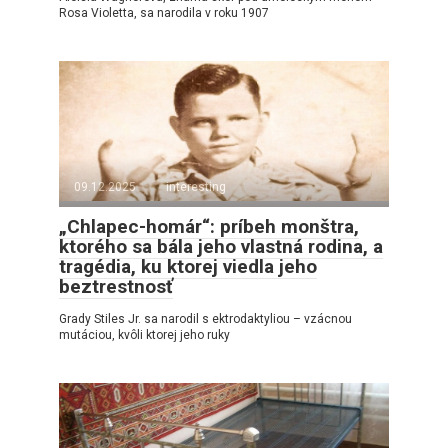
Rosa Violetta, sa narodila v roku 1907
09.12.2025
interesting
„Chlapec-homár“: príbeh monštra,
ktorého sa bála jeho vlastná rodina, a
tragédia, ku ktorej viedla jeho
beztrestnosť
Grady Stiles Jr. sa narodil s ektrodaktyliou – vzácnou
mutáciou, kvôli ktorej jeho ruky