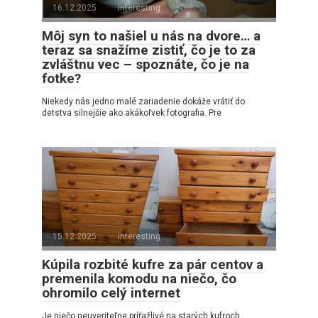
16.12.2025
interesting
Môj syn to našiel u nás na dvore… a
teraz sa snažíme zistiť, čo je to za
zvláštnu vec – spoznáte, čo je na
fotke?
Niekedy nás jedno malé zariadenie dokáže vrátiť do
detstva silnejšie ako akákoľvek fotografia. Pre
15.12.2025
interesting
Kúpila rozbité kufre za pár centov a
premenila komodu na niečo, čo
ohromilo celý internet
Je niečo neuveriteľne príťažlivé na starých kufroch,