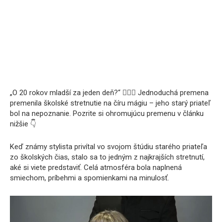
„O 20 rokov mladší za jeden deň?“ 💇‍♀️✨ Jednoduchá premena
premenila školské stretnutie na číru mágiu – jeho starý priateľ
bol na nepoznanie. Pozrite si ohromujúcu premenu v článku
nižšie 👇
Keď známy stylista privítal vo svojom štúdiu starého priateľa
zo školských čias, stalo sa to jedným z najkrajších stretnutí,
aké si viete predstaviť. Celá atmosféra bola naplnená
smiechom, príbehmi a spomienkami na minulosť.