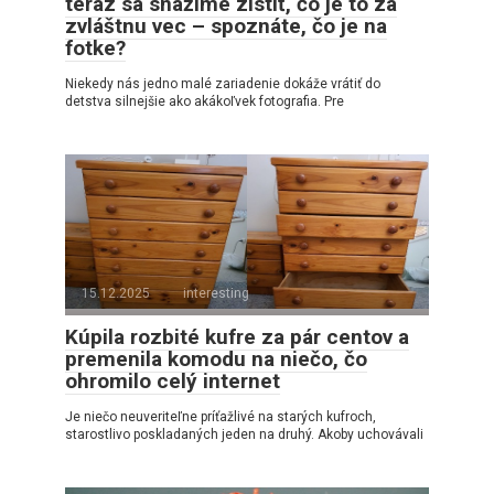
teraz sa snažíme zistiť, čo je to za
zvláštnu vec – spoznáte, čo je na
fotke?
Niekedy nás jedno malé zariadenie dokáže vrátiť do
detstva silnejšie ako akákoľvek fotografia. Pre
15.12.2025
interesting
Kúpila rozbité kufre za pár centov a
premenila komodu na niečo, čo
ohromilo celý internet
Je niečo neuveriteľne príťažlivé na starých kufroch,
starostlivo poskladaných jeden na druhý. Akoby uchovávali