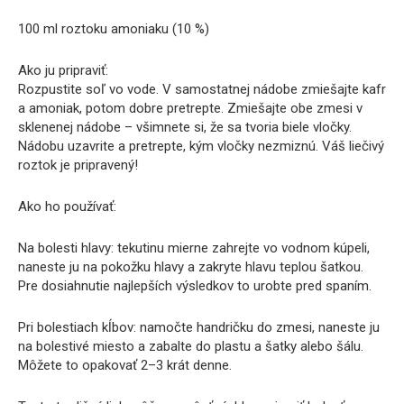
100 ml roztoku amoniaku (10 %)
Ako ju pripraviť:
Rozpustite soľ vo vode. V samostatnej nádobe zmiešajte kafr
a amoniak, potom dobre pretrepte. Zmiešajte obe zmesi v
sklenenej nádobe – všimnete si, že sa tvoria biele vločky.
Nádobu uzavrite a pretrepte, kým vločky nezmiznú. Váš liečivý
roztok je pripravený!
Ako ho používať:
Na bolesti hlavy: tekutinu mierne zahrejte vo vodnom kúpeli,
naneste ju na pokožku hlavy a zakryte hlavu teplou šatkou.
Pre dosiahnutie najlepších výsledkov to urobte pred spaním.
Pri bolestiach kĺbov: namočte handričku do zmesi, naneste ju
na bolestivé miesto a zabalte do plastu a šatky alebo šálu.
Môžete to opakovať 2–3 krát denne.