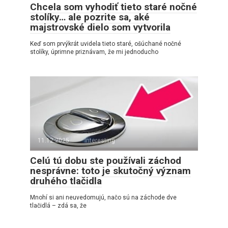
Chcela som vyhodiť tieto staré nočné
stolíky… ale pozrite sa, aké
majstrovské dielo som vytvorila
Keď som prvýkrát uvidela tieto staré, ošúchané nočné
stolíky, úprimne priznávam, že mi jednoducho
11.12.2025
interesting
Celú tú dobu ste používali záchod
nesprávne: toto je skutočný význam
druhého tlačidla
Mnohí si ani neuvedomujú, načo sú na záchode dve
tlačidlá – zdá sa, že