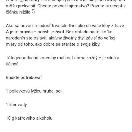
môžu prekvapiť. Chcete poznať tajomstvo? Pozrite si recept v
článku nižšie 👇
Ako sa hovorí, mladosť trvá tak dlho, ako sú vaše kĺby zdravé.
A je to pravda – pohyb je život. Bez ohľadu na to, koľko
narodenín ste oslávili, aktívny životný štýl závisí do veľkej
miery od toho, ako dobre sa staráte o svoje kĺby.
Túto jednoduchú zmes by mal mať doma každý – je silná a
účinná.
Budete potrebovať:
1 polievkovú lyžicu hrubej soli
1 liter vody
10 g kafrového alkoholu