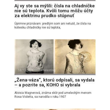
Aj vy ste sa mýlili: čísla na chladničke
nie sú teplota. Kvôli tomu môžu účty
za elektrinu prudko stúpnuť
Úprimne priznávam: predtým som ani netušil, že čísla na
koliesku chladničky nie sú teplota,
10.12.2025
interesting
„Žena-váza“, ktorú odpísali, sa vydala
– a pozrite sa, KOHO si vybrala
Aloisia Wagnerová, známa skôr pod umeleckým menom
Rosa Violetta, sa narodila v roku 1907