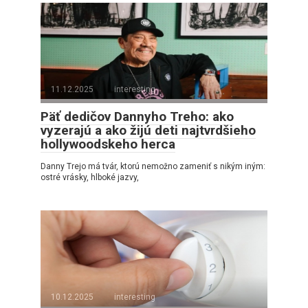
11.12.2025
interesting
Päť dedičov Dannyho Treho: ako
vyzerajú a ako žijú deti najtvrdšieho
hollywoodskeho herca
Danny Trejo má tvár, ktorú nemožno zameniť s nikým iným:
ostré vrásky, hlboké jazvy,
10.12.2025
interesting