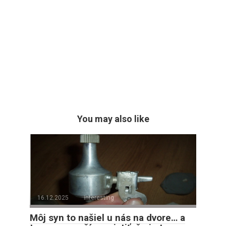
You may also like
16.12.2025
interesting
Môj syn to našiel u nás na dvore… a