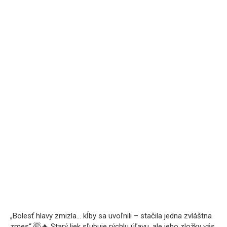
„Bolesť hlavy zmizla… kĺby sa uvoľnili – stačila jedna zvláštna
zmes“ 🤯🔥 Starý liek sľubuje rýchlu úľavu, ale jeho zložky vás