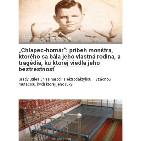
09.12.2025
interesting
„Chlapec-homár“: príbeh monštra,
ktorého sa bála jeho vlastná rodina, a
tragédia, ku ktorej viedla jeho
beztrestnosť
Grady Stiles Jr. sa narodil s ektrodaktyliou – vzácnou
mutáciou, kvôli ktorej jeho ruky
09.12.2025
interesting