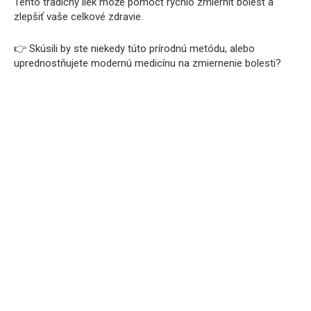
Tento tradičný liek môže pomôcť rýchlo zmierniť bolesť a
zlepšiť vaše celkové zdravie.
👉 Skúsili by ste niekedy túto prírodnú metódu, alebo
uprednostňujete modernú medicínu na zmiernenie bolesti?