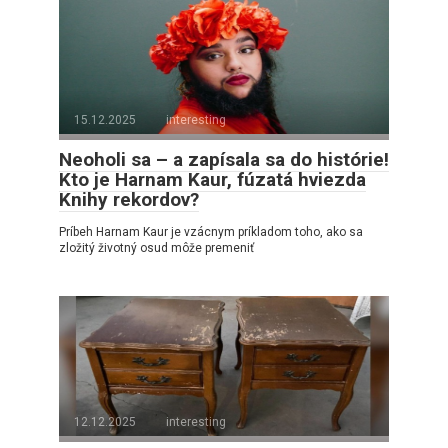
15.12.2025
interesting
Neoholi sa – a zapísala sa do histórie!
Kto je Harnam Kaur, fúzatá hviezda
Knihy rekordov?
Príbeh Harnam Kaur je vzácnym príkladom toho, ako sa
zložitý životný osud môže premeniť
12.12.2025
interesting