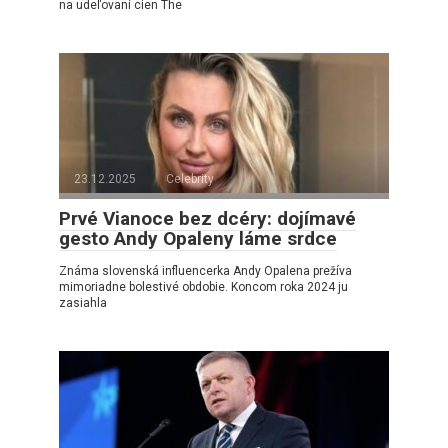
na udeľovaní cien The
23.12.2025
Celebrity
Prvé Vianoce bez dcéry: dojímavé
gesto Andy Opaleny láme srdce
Známa slovenská influencerka Andy Opalena prežíva
mimoriadne bolestivé obdobie. Koncom roka 2024 ju
zasiahla