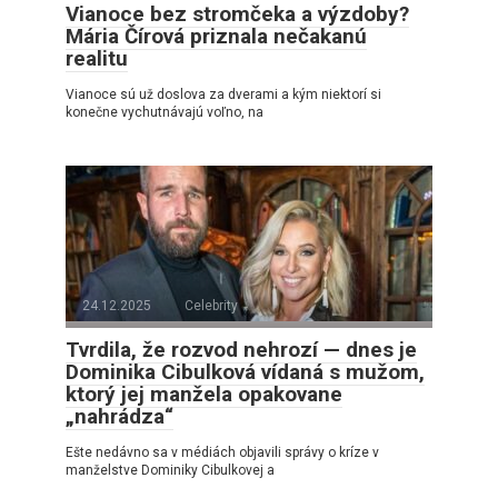
Vianoce bez stromčeka a výzdoby?
Mária Čírová priznala nečakanú
realitu
Vianoce sú už doslova za dverami a kým niektorí si
konečne vychutnávajú voľno, na
24.12.2025
Celebrity
Tvrdila, že rozvod nehrozí — dnes je
Dominika Cibulková vídaná s mužom,
ktorý jej manžela opakovane
„nahrádza“
Ešte nedávno sa v médiách objavili správy o kríze v
manželstve Dominiky Cibulkovej a