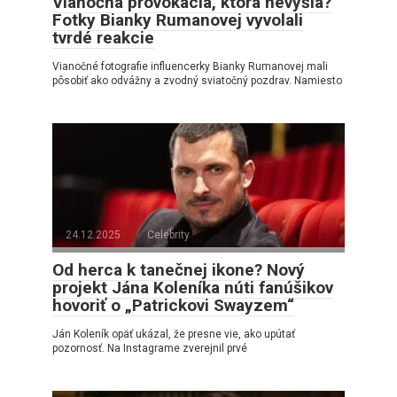
Vianočná provokácia, ktorá nevyšla?
Fotky Bianky Rumanovej vyvolali
tvrdé reakcie
Vianočné fotografie influencerky Bianky Rumanovej mali
pôsobiť ako odvážny a zvodný sviatočný pozdrav. Namiesto
24.12.2025
Celebrity
Od herca k tanečnej ikone? Nový
projekt Jána Koleníka núti fanúšikov
hovoriť o „Patrickovi Swayzem“
Ján Koleník opäť ukázal, že presne vie, ako upútať
pozornosť. Na Instagrame zverejnil prvé