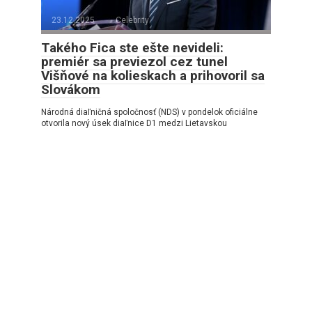
23.12.2025
Celebrity
Takého Fica ste ešte nevideli:
premiér sa previezol cez tunel
Višňové na kolieskach a prihovoril sa
Slovákom
Národná diaľničná spoločnosť (NDS) v pondelok oficiálne
otvorila nový úsek diaľnice D1 medzi Lietavskou