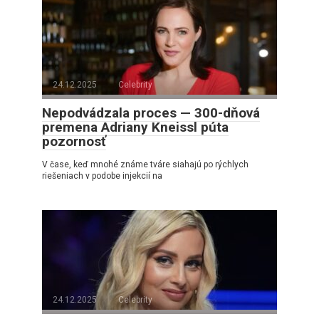
24.12.2025
Celebrity
Nepodvádzala proces — 300-dňová
premena Adriany Kneissl púta
pozornosť
V čase, keď mnohé známe tváre siahajú po rýchlych
riešeniach v podobe injekcií na
24.12.2025
Celebrity