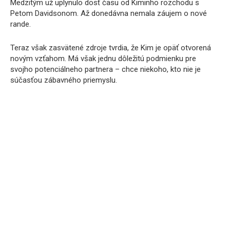
Medzitým už uplynulo dosť času od Kiminho rozchodu s
Petom Davidsonom. Až donedávna nemala záujem o nové
rande.
Teraz však zasvätené zdroje tvrdia, že Kim je opäť otvorená
novým vzťahom. Má však jednu dôležitú podmienku pre
svojho potenciálneho partnera – chce niekoho, kto nie je
súčasťou zábavného priemyslu.