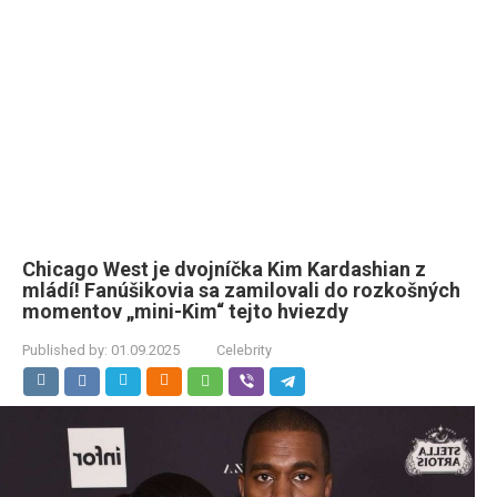
Chicago West je dvojníčka Kim Kardashian z
mládí! Fanúšikovia sa zamilovali do rozkošných
momentov „mini-Kim“ tejto hviezdy
Published by:
01.09.2025
Celebrity