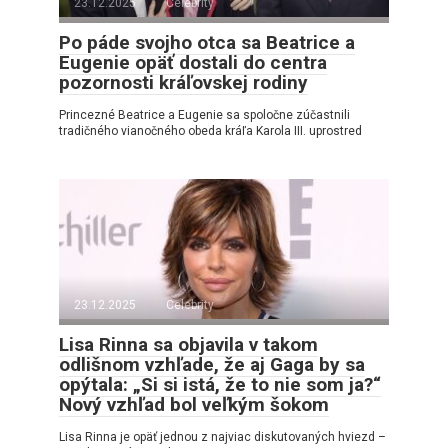
23.12.2025
Celebrity
Po páde svojho otca sa Beatrice a
Eugenie opäť dostali do centra
pozornosti kráľovskej rodiny
Princezné Beatrice a Eugenie sa spoločne zúčastnili
tradičného vianočného obeda kráľa Karola III. uprostred
23.12.2025
Celebrity
Lisa Rinna sa objavila v takom
odlišnom vzhľade, že aj Gaga by sa
opýtala: „Si si istá, že to nie som ja?“
Nový vzhľad bol veľkým šokom
Lisa Rinna je opäť jednou z najviac diskutovaných hviezd –