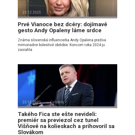
23.12.2025
Celebrity
Prvé Vianoce bez dcéry: dojímavé
gesto Andy Opaleny láme srdce
Známa slovenská influencerka Andy Opalena prežíva
mimoriadne bolestivé obdobie. Koncom roka 2024 ju
zasiahla
23.12.2025
Celebrity
Takého Fica ste ešte nevideli:
premiér sa previezol cez tunel
Višňové na kolieskach a prihovoril sa
Slovákom