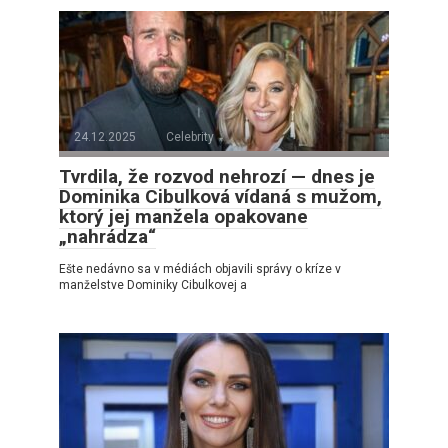
24.12.2025
Celebrity
Tvrdila, že rozvod nehrozí — dnes je
Dominika Cibulková vídaná s mužom,
ktorý jej manžela opakovane
„nahrádza“
Ešte nedávno sa v médiách objavili správy o kríze v
manželstve Dominiky Cibulkovej a