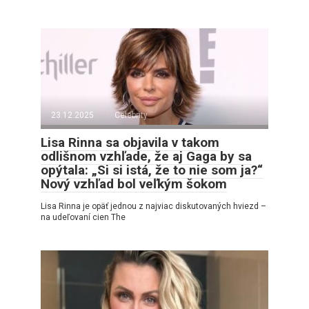
23.12.2025
Celebrity
Lisa Rinna sa objavila v takom
odlišnom vzhľade, že aj Gaga by sa
opýtala: „Si si istá, že to nie som ja?“
Nový vzhľad bol veľkým šokom
Lisa Rinna je opäť jednou z najviac diskutovaných hviezd –
na udeľovaní cien The