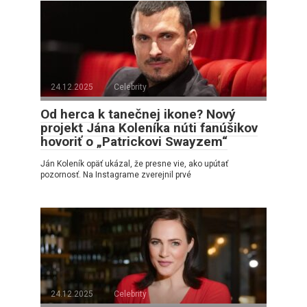
24.12.2025
Celebrity
Od herca k tanečnej ikone? Nový
projekt Jána Koleníka núti fanúšikov
hovoriť o „Patrickovi Swayzem“
Ján Koleník opäť ukázal, že presne vie, ako upútať
pozornosť. Na Instagrame zverejnil prvé
24.12.2025
Celebrity