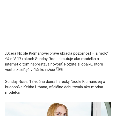
„Dcéra Nicole Kidmanovej práve ukradla pozornosť – a mólo“
😏✨ V 17 rokoch Sunday Rose debutuje ako modelka a
internet o tom neprestáva hovoriť. Pozrite si obálku, ktorú
všetci zdieľajú v článku nižšie 👇📸
Sunday Rose, 17-ročná dcéra herečky Nicole Kidmanovej a
hudobníka Keitha Urbana, oficiálne debutovala ako módna
modelka.