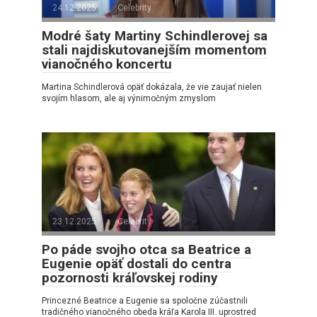
24.12.2025
Celebrity
Modré šaty Martiny Schindlerovej sa
stali najdiskutovanejším momentom
vianočného koncertu
Martina Schindlerová opäť dokázala, že vie zaujať nielen
svojím hlasom, ale aj výnimočným zmyslom
23.12.2025
Celebrity
Po páde svojho otca sa Beatrice a
Eugenie opäť dostali do centra
pozornosti kráľovskej rodiny
Princezné Beatrice a Eugenie sa spoločne zúčastnili
tradičného vianočného obeda kráľa Karola III. uprostred