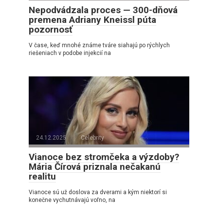
Nepodvádzala proces — 300-dňová
premena Adriany Kneissl púta
pozornosť
V čase, keď mnohé známe tváre siahajú po rýchlych
riešeniach v podobe injekcií na
24.12.2025
Celebrity
Vianoce bez stromčeka a výzdoby?
Mária Čírová priznala nečakanú
realitu
Vianoce sú už doslova za dverami a kým niektorí si
konečne vychutnávajú voľno, na