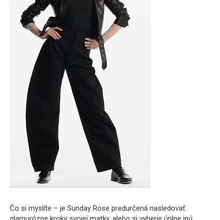
Čo si myslíte – je Sunday Rose predurčená nasledovať
glamurózne kroky svojej matky, alebo si vyberie úplne inú