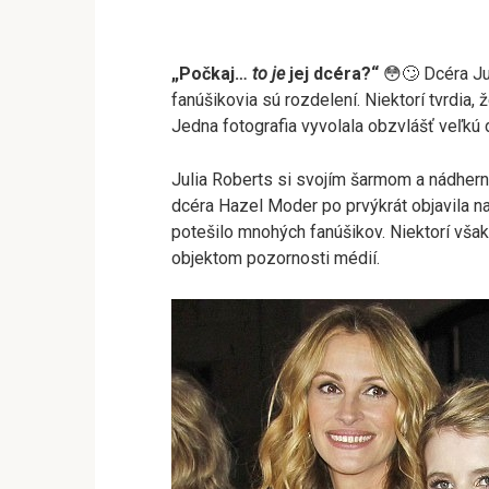
„Počkaj…
to je
jej dcéra?“
😳🙄 Dcéra Ju
fanúšikovia sú rozdelení. Niektorí tvrdia, ž
Jedna fotografia vyvolala obzvlášť veľkú di
Julia Roberts si svojím šarmom a nádhern
dcéra Hazel Moder po prvýkrát objavila na
potešilo mnohých fanúšikov. Niektorí však v
objektom pozornosti médií.