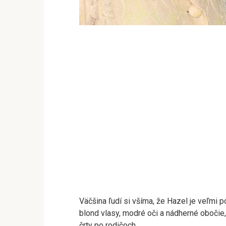
Väčšina ľudí si všíma, že Hazel je veľmi
blond vlasy, modré oči a nádherné obočie
črty po rodičoch.