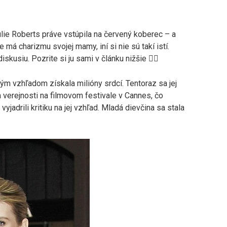
lie Roberts práve vstúpila na červený koberec – a
e má charizmu svojej mamy, iní si nie sú takí istí.
skusiu. Pozrite si ju sami v článku nižšie 👇🏻
ým vzhľadom získala milióny srdcí. Tentoraz sa jej
 verejnosti na filmovom festivale v Cannes, čo
yjadrili kritiku na jej vzhľad. Mladá dievčina sa stala