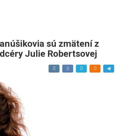
anúšikovia sú zmätení z
céry Julie Robertsovej