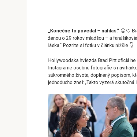
„Konečne to povedal – nahlas.“
😮💘 Br
ženou o 29 rokov mladšou – a fanúšikovi
láska.“ Pozrite si fotku v článku nižšie 👇
Hollywoodska hviezda Brad Pitt oficiálne 
Instagrame osobné fotografie s návrhárk
súkromného života, doplnený popisom, ktor
jednoducho znel: „Takto vyzerá skutočná lá