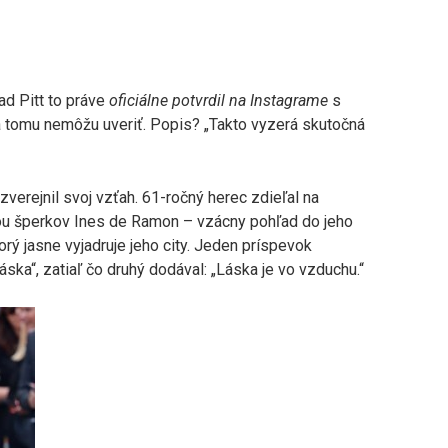
ad Pitt to práve
oficiálne potvrdil na Instagrame
s
a tomu nemôžu uveriť. Popis? „Takto vyzerá skutočná
zverejnil svoj vzťah. 61-ročný herec zdieľal na
ou šperkov Ines de Ramon – vzácny pohľad do jeho
ý jasne vyjadruje jeho city. Jeden príspevok
ska“, zatiaľ čo druhý dodával: „Láska je vo vzduchu.“