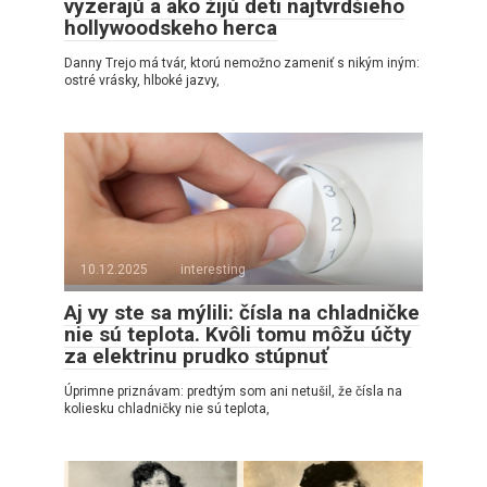
vyzerajú a ako žijú deti najtvrdšieho
hollywoodskeho herca
Danny Trejo má tvár, ktorú nemožno zameniť s nikým iným:
ostré vrásky, hlboké jazvy,
10.12.2025
interesting
Aj vy ste sa mýlili: čísla na chladničke
nie sú teplota. Kvôli tomu môžu účty
za elektrinu prudko stúpnuť
Úprimne priznávam: predtým som ani netušil, že čísla na
koliesku chladničky nie sú teplota,