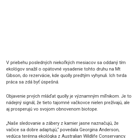
V priebehu posledných niekoľkých mesiacov sa oddaný tím
ekológov snažil o opätovné vysadenie tohto druhu na Mt
Gibson, do rezervácie, kde quolly predtým vyhynuli. Ich tvrda
práca sa zdá byť úspešná.
Objavenie prvých mláďat quolly je významným míľnikom. Je to
nádejný signál, že tieto tajomné vačkovce nielen prežívajú, ale
aj prosperujú vo svojom obnovenom biotope.
„Naše sledovanie a zábery z kamier jasne naznačujú, že
vačice sa dobre adaptujú,“ povedala Georgina Anderson,
vedúca terénna ekológka z Australian Wildlife Conservancy.