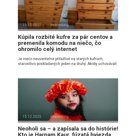
15.12.2025
interesting
Kúpila rozbité kufre za pár centov a
premenila komodu na niečo, čo
ohromilo celý internet
Je niečo neuveriteľne príťažlivé na starých kufroch,
starostlivo poskladaných jeden na druhý. Akoby uchovávali
15.12.2025
interesting
Neoholi sa – a zapísala sa do histórie!
Kto je Harnam Kaur, fúzatá hviezda