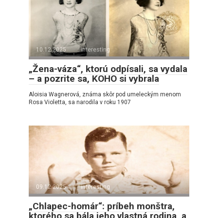
10.12.2025
interesting
„Žena-váza“, ktorú odpísali, sa vydala
– a pozrite sa, KOHO si vybrala
Aloisia Wagnerová, známa skôr pod umeleckým menom
Rosa Violetta, sa narodila v roku 1907
09.12.2025
interesting
„Chlapec-homár“: príbeh monštra,
ktorého sa bála jeho vlastná rodina, a