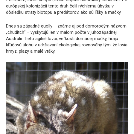
európskej kolonizácii tento druh čelil rýchlemu úbytku v
dôsledku straty biotopu a predátorov, ako sú líšky a mačky.
Dnes sa západné quolly – známe aj pod domorodým názvom
„chuditch“ – vyskytujú len v malom počte v juhozápadnej
Austrálii. Tieto agilné lovci, veľkosti domácej mačky, hrajú
kľúčovú úlohu v udržiavaní ekologickej rovnováhy tým, že lovia
hmyz, plazy a malé vtáky.