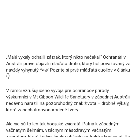
„Malé výkaly odhalili zázrak, ktorý nikto nečakal.“ Ochranári v
Austrálii práve objavili mláďatá druhu, ktorý bol považovaný za
navždy vyhynutý 🐾🌿 Pozrite si prvé mláďatá quollov v článku
👇
V rámci vzrušujúceho vývoja pre ochrancov prírody
výskumníci v Mt Gibson Wildlife Sanctuary v západnej Austrálii
nedávno narazili na pozoruhodný znak života – drobné výkaly,
ktoré zanechali novonarodené tvory.
Ale nie sú to len tak hocijaké zvieratá. Patria k západným
vačnatým šelmám, vzácnym mäsožravým vačnatým
zvieratám, ktoré kedysi široko obývali austrálsky kontinent. Po