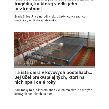
tragédia, ku ktorej viedla jeho
beztrestnosť
Grady Stiles Jr. sa narodil s ektrodaktyliou – vzácnou
mutáciou, kvôli ktorej jeho ruky
09.12.2025
interesting
Tá istá diera v kovových posteliach…
Jej účel prekvapí aj tých, ktorí na
nich spali celé roky
Zaujímavý fakt, o ktorom dnes vie len málokto: na starých
kovových posteliach sa sieť