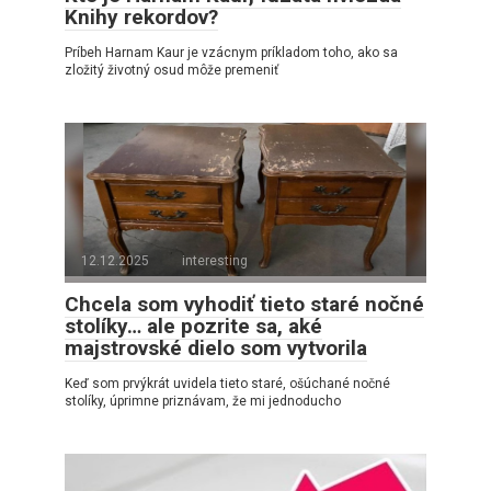
Knihy rekordov?
Príbeh Harnam Kaur je vzácnym príkladom toho, ako sa
zložitý životný osud môže premeniť
12.12.2025
interesting
Chcela som vyhodiť tieto staré nočné
stolíky… ale pozrite sa, aké
majstrovské dielo som vytvorila
Keď som prvýkrát uvidela tieto staré, ošúchané nočné
stolíky, úprimne priznávam, že mi jednoducho