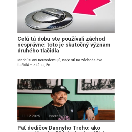
11.12.2025
interesting
Celú tú dobu ste používali záchod
nesprávne: toto je skutočný význam
druhého tlačidla
Mnohí si ani neuvedomujú, načo sú na záchode dve
tlačidlá – zdá sa, že
11.12.2025
interesting
Päť dedičov Dannyho Treho: ako