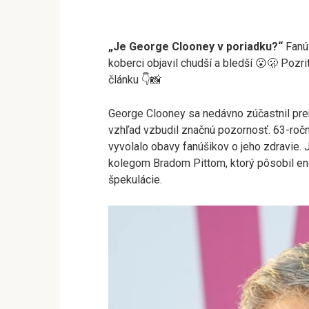
„Je George Clooney v poriadku?“
Fanúš
koberci objavil chudší a bledší 😮🫢 Pozrit
článku 👇📸
George Clooney sa nedávno zúčastnil prem
vzhľad vzbudil značnú pozornosť. 63-ročn
vyvolalo obavy fanúšikov o jeho zdravie.
kolegom Bradom Pittom, ktorý pôsobil ene
špekulácie.