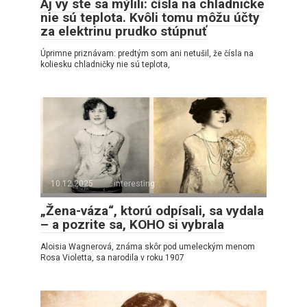
Aj vy ste sa mýlili: čísla na chladničke
nie sú teplota. Kvôli tomu môžu účty
za elektrinu prudko stúpnuť
Úprimne priznávam: predtým som ani netušil, že čísla na
koliesku chladničky nie sú teplota,
10.12.2025
interesting
„Žena-váza“, ktorú odpísali, sa vydala
– a pozrite sa, KOHO si vybrala
Aloisia Wagnerová, známa skôr pod umeleckým menom
Rosa Violetta, sa narodila v roku 1907