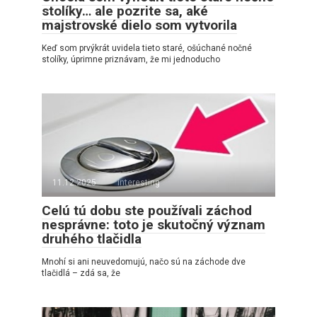
stolíky… ale pozrite sa, aké
majstrovské dielo som vytvorila
Keď som prvýkrát uvidela tieto staré, ošúchané nočné
stolíky, úprimne priznávam, že mi jednoducho
11.12.2025
interesting
Celú tú dobu ste používali záchod
nesprávne: toto je skutočný význam
druhého tlačidla
Mnohí si ani neuvedomujú, načo sú na záchode dve
tlačidlá – zdá sa, že