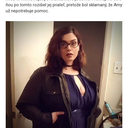
ňou po tomto rozišiel jej priateľ, pretože bol sklamaný, že Amy
už nepotrebuje pomoc.