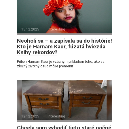
15.12.2025
interesting
Neoholi sa – a zapísala sa do histórie!
Kto je Harnam Kaur, fúzatá hviezda
Knihy rekordov?
Príbeh Harnam Kaur je vzácnym príkladom toho, ako sa
zložitý životný osud môže premeniť
12.12.2025
interesting
Chcela som vyhodiť tieto staré nočné