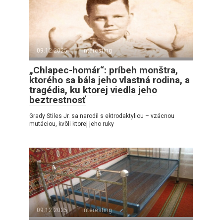
09.12.2025
interesting
„Chlapec-homár“: príbeh monštra,
ktorého sa bála jeho vlastná rodina, a
tragédia, ku ktorej viedla jeho
beztrestnosť
Grady Stiles Jr. sa narodil s ektrodaktyliou – vzácnou
mutáciou, kvôli ktorej jeho ruky
09.12.2025
interesting