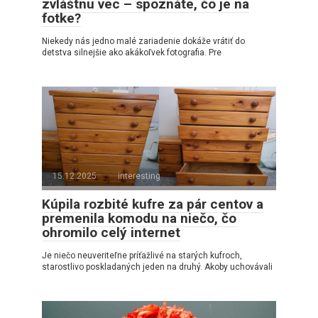
zvláštnu vec – spoznáte, čo je na
fotke?
Niekedy nás jedno malé zariadenie dokáže vrátiť do
detstva silnejšie ako akákoľvek fotografia. Pre
15.12.2025
interesting
Kúpila rozbité kufre za pár centov a
premenila komodu na niečo, čo
ohromilo celý internet
Je niečo neuveriteľne príťažlivé na starých kufroch,
starostlivo poskladaných jeden na druhý. Akoby uchovávali