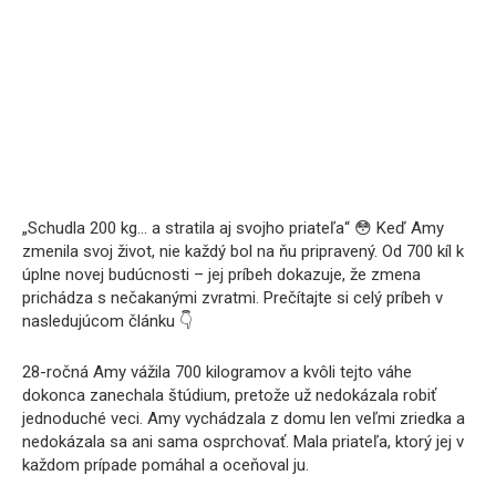
„Schudla 200 kg… a stratila aj svojho priateľa“ 😳 Keď Amy
zmenila svoj život, nie každý bol na ňu pripravený. Od 700 kíl k
úplne novej budúcnosti – jej príbeh dokazuje, že zmena
prichádza s nečakanými zvratmi. Prečítajte si celý príbeh v
nasledujúcom článku 👇
28-ročná Amy vážila 700 kilogramov a kvôli tejto váhe
dokonca zanechala štúdium, pretože už nedokázala robiť
jednoduché veci. Amy vychádzala z domu len veľmi zriedka a
nedokázala sa ani sama osprchovať. Mala priateľa, ktorý jej v
každom prípade pomáhal a oceňoval ju.