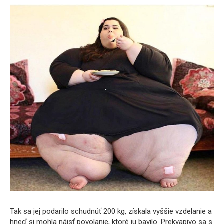
Tak sa jej podarilo schudnúť 200 kg, získala vyššie vzdelanie a
hneď si mohla nájsť povolanie, ktoré ju bavilo. Prekvapivo sa s