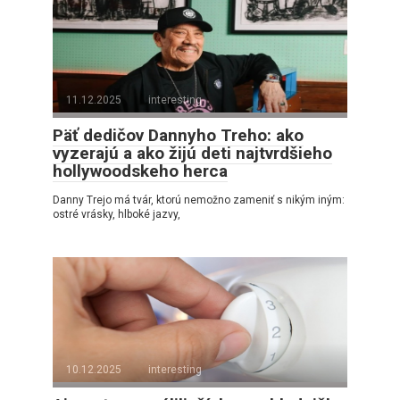
11.12.2025
interesting
Päť dedičov Dannyho Treho: ako
vyzerajú a ako žijú deti najtvrdšieho
hollywoodskeho herca
Danny Trejo má tvár, ktorú nemožno zameniť s nikým iným:
ostré vrásky, hlboké jazvy,
10.12.2025
interesting