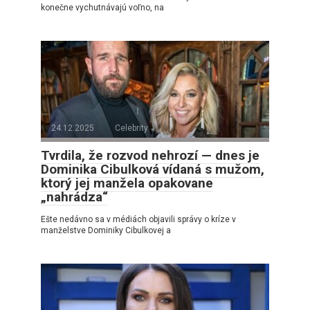
konečne vychutnávajú voľno, na
24.12.2025
Celebrity
Tvrdila, že rozvod nehrozí — dnes je
Dominika Cibulková vídaná s mužom,
ktorý jej manžela opakovane
„nahrádza“
Ešte nedávno sa v médiách objavili správy o kríze v
manželstve Dominiky Cibulkovej a