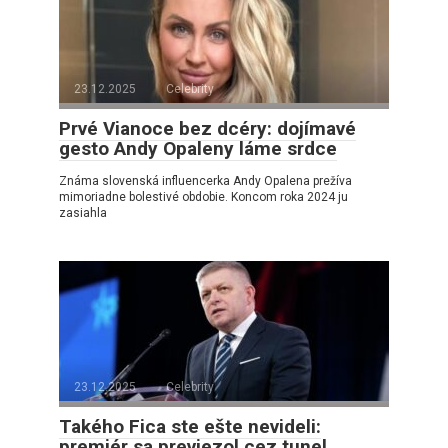
23.12.2025
Celebrity
Prvé Vianoce bez dcéry: dojímavé
gesto Andy Opaleny láme srdce
Známa slovenská influencerka Andy Opalena prežíva
mimoriadne bolestivé obdobie. Koncom roka 2024 ju
zasiahla
23.12.2025
Celebrity
Takého Fica ste ešte nevideli:
premiér sa previezol cez tunel