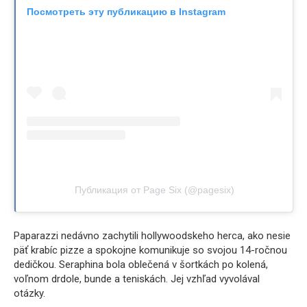
Посмотреть эту публикацию в Instagram
Публикация от Page Six (@pagesix)
Paparazzi nedávno zachytili hollywoodskeho herca, ako nesie
päť krabíc pizze a spokojne komunikuje so svojou 14-ročnou
dedičkou. Seraphina bola oblečená v šortkách po kolená,
voľnom drdole, bunde a teniskách. Jej vzhľad vyvolával
otázky.