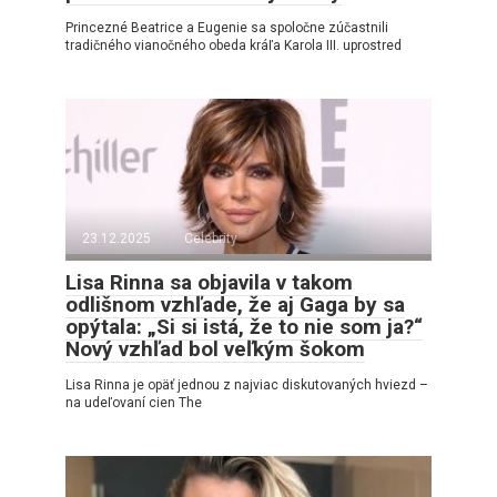
Princezné Beatrice a Eugenie sa spoločne zúčastnili
tradičného vianočného obeda kráľa Karola III. uprostred
23.12.2025
Celebrity
Lisa Rinna sa objavila v takom
odlišnom vzhľade, že aj Gaga by sa
opýtala: „Si si istá, že to nie som ja?“
Nový vzhľad bol veľkým šokom
Lisa Rinna je opäť jednou z najviac diskutovaných hviezd –
na udeľovaní cien The