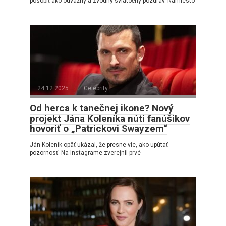
pôsobiť ako odvážny a zvodný sviatočný pozdrav. Namiesto
24.12.2025
Celebrity
Od herca k tanečnej ikone? Nový
projekt Jána Koleníka núti fanúšikov
hovoriť o „Patrickovi Swayzem“
Ján Koleník opäť ukázal, že presne vie, ako upútať
pozornosť. Na Instagrame zverejnil prvé