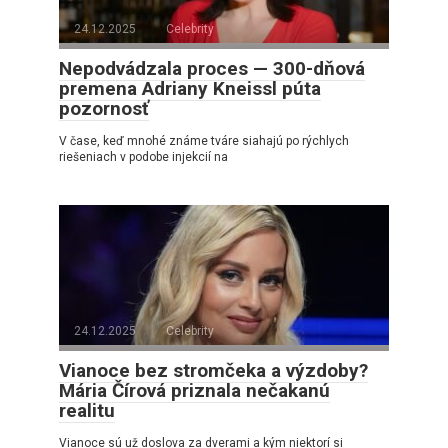
24.12.2025
Celebrity
Nepodvádzala proces — 300-dňová
premena Adriany Kneissl púta
pozornosť
V čase, keď mnohé známe tváre siahajú po rýchlych
riešeniach v podobe injekcií na
24.12.2025
Celebrity
Vianoce bez stromčeka a výzdoby?
Mária Čírová priznala nečakanú
realitu
Vianoce sú už doslova za dverami a kým niektorí si