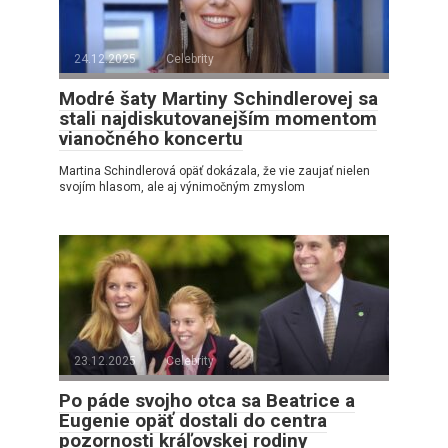
24.12.2025
Celebrity
Modré šaty Martiny Schindlerovej sa
stali najdiskutovanejším momentom
vianočného koncertu
Martina Schindlerová opäť dokázala, že vie zaujať nielen
svojím hlasom, ale aj výnimočným zmyslom
23.12.2025
Celebrity
Po páde svojho otca sa Beatrice a
Eugenie opäť dostali do centra
pozornosti kráľovskej rodiny