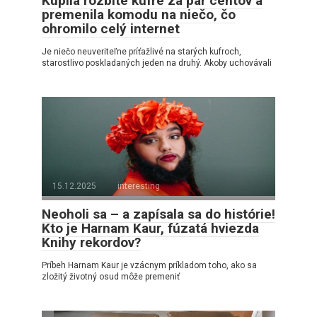
Kúpila rozbité kufre za pár centov a
premenila komodu na niečo, čo
ohromilo celý internet
Je niečo neuveriteľne príťažlivé na starých kufroch,
starostlivo poskladaných jeden na druhý. Akoby uchovávali
15.12.2025
interesting
Neoholi sa – a zapísala sa do histórie!
Kto je Harnam Kaur, fúzatá hviezda
Knihy rekordov?
Príbeh Harnam Kaur je vzácnym príkladom toho, ako sa
zložitý životný osud môže premeniť