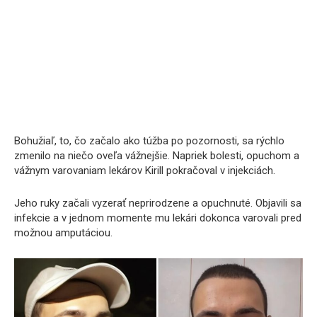
Bohužiaľ, to, čo začalo ako túžba po pozornosti, sa rýchlo
zmenilo na niečo oveľa vážnejšie. Napriek bolesti, opuchom a
vážnym varovaniam lekárov Kirill pokračoval v injekciách.
Jeho ruky začali vyzerať neprirodzene a opuchnuté. Objavili sa
infekcie a v jednom momente mu lekári dokonca varovali pred
možnou amputáciou.