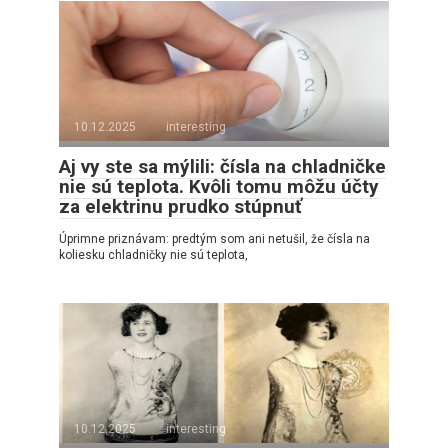
10.12.2025
interesting
Aj vy ste sa mýlili: čísla na chladničke
nie sú teplota. Kvôli tomu môžu účty
za elektrinu prudko stúpnuť
Úprimne priznávam: predtým som ani netušil, že čísla na
koliesku chladničky nie sú teplota,
10.12.2025
interesting