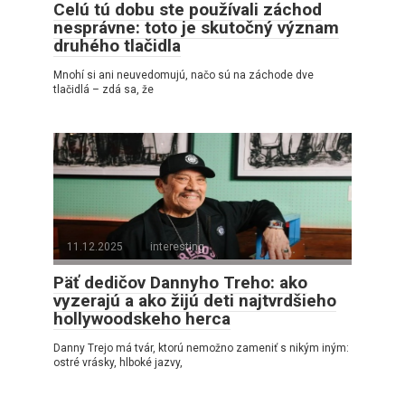
Celú tú dobu ste používali záchod
nesprávne: toto je skutočný význam
druhého tlačidla
Mnohí si ani neuvedomujú, načo sú na záchode dve
tlačidlá – zdá sa, že
11.12.2025
interesting
Päť dedičov Dannyho Treho: ako
vyzerajú a ako žijú deti najtvrdšieho
hollywoodskeho herca
Danny Trejo má tvár, ktorú nemožno zameniť s nikým iným:
ostré vrásky, hlboké jazvy,