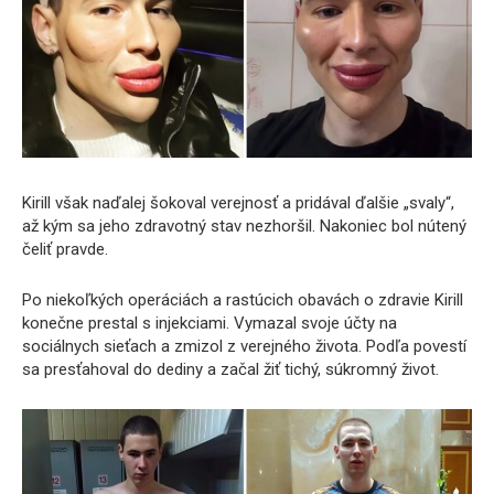
Kirill však naďalej šokoval verejnosť a pridával ďalšie „svaly“,
až kým sa jeho zdravotný stav nezhoršil. Nakoniec bol nútený
čeliť pravde.
Po niekoľkých operáciách a rastúcich obavách o zdravie Kirill
konečne prestal s injekciami. Vymazal svoje účty na
sociálnych sieťach a zmizol z verejného života. Podľa povestí
sa presťahoval do dediny a začal žiť tichý, súkromný život.