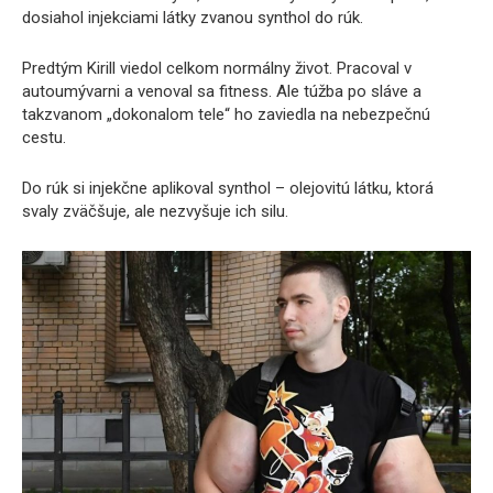
dosiahol injekciami látky zvanou synthol do rúk.
Predtým Kirill viedol celkom normálny život. Pracoval v
autoumývarni a venoval sa fitness. Ale túžba po sláve a
takzvanom „dokonalom tele“ ho zaviedla na nebezpečnú
cestu.
Do rúk si injekčne aplikoval synthol – olejovitú látku, ktorá
svaly zväčšuje, ale nezvyšuje ich silu.