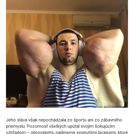
Jeho sláva však nepochádzala zo športu ani zo zábavného
priemyslu. Pozornosť všetkých upútal svojím šokujúcim
vzhľadom – obrovskými, nadmerne vyvinutými bicepsmi, ktoré