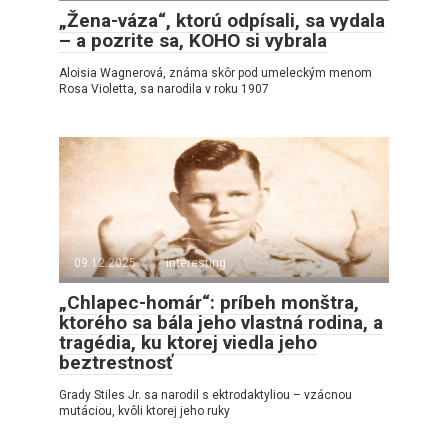
„Žena-váza“, ktorú odpísali, sa vydala
– a pozrite sa, KOHO si vybrala
Aloisia Wagnerová, známa skôr pod umeleckým menom
Rosa Violetta, sa narodila v roku 1907
09.12.2025
interesting
„Chlapec-homár“: príbeh monštra,
ktorého sa bála jeho vlastná rodina, a
tragédia, ku ktorej viedla jeho
beztrestnosť
Grady Stiles Jr. sa narodil s ektrodaktyliou – vzácnou
mutáciou, kvôli ktorej jeho ruky