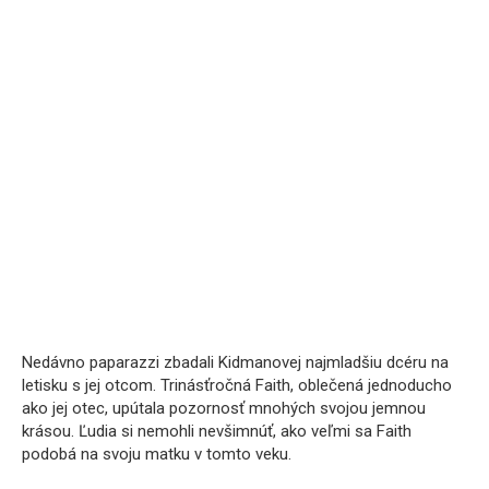
Nedávno paparazzi zbadali Kidmanovej najmladšiu dcéru na
letisku s jej otcom. Trinásťročná Faith, oblečená jednoducho
ako jej otec, upútala pozornosť mnohých svojou jemnou
krásou. Ľudia si nemohli nevšimnúť, ako veľmi sa Faith
podobá na svoju matku v tomto veku.