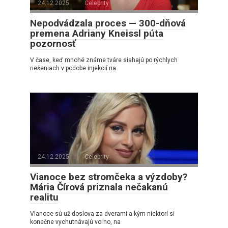
24.12.2025
Celebrity
Nepodvádzala proces — 300-dňová
premena Adriany Kneissl púta
pozornosť
V čase, keď mnohé známe tváre siahajú po rýchlych
riešeniach v podobe injekcií na
24.12.2025
Celebrity
Vianoce bez stromčeka a výzdoby?
Mária Čírová priznala nečakanú
realitu
Vianoce sú už doslova za dverami a kým niektorí si
konečne vychutnávajú voľno, na