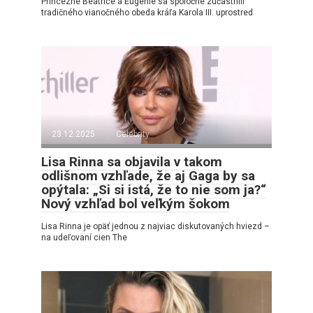
Princezné Beatrice a Eugenie sa spoločne zúčastnili
tradičného vianočného obeda kráľa Karola III. uprostred
23.12.2025
Celebrity
Lisa Rinna sa objavila v takom
odlišnom vzhľade, že aj Gaga by sa
opýtala: „Si si istá, že to nie som ja?“
Nový vzhľad bol veľkým šokom
Lisa Rinna je opäť jednou z najviac diskutovaných hviezd –
na udeľovaní cien The