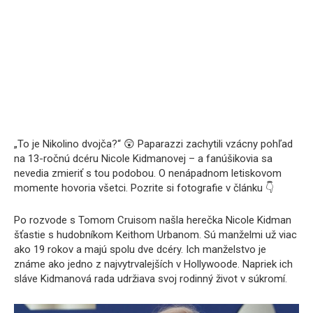
„To je Nikolino dvojča?“ 😲 Paparazzi zachytili vzácny pohľad
na 13-ročnú dcéru Nicole Kidmanovej – a fanúšikovia sa
nevedia zmieriť s tou podobou. O nenápadnom letiskovom
momente hovoria všetci. Pozrite si fotografie v článku 👇
Po rozvode s Tomom Cruisom našla herečka Nicole Kidman
šťastie s hudobníkom Keithom Urbanom. Sú manželmi už viac
ako 19 rokov a majú spolu dve dcéry. Ich manželstvo je
známe ako jedno z najvytrvalejších v Hollywoode. Napriek ich
sláve Kidmanová rada udržiava svoj rodinný život v súkromí.