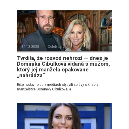
24.12.2025
Celebrity
Tvrdila, že rozvod nehrozí — dnes je
Dominika Cibulková vídaná s mužom,
ktorý jej manžela opakovane
„nahrádza“
Ešte nedávno sa v médiách objavili správy o kríze v
manželstve Dominiky Cibulkovej a