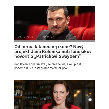
24.12.2025
Celebrity
Od herca k tanečnej ikone? Nový
projekt Jána Koleníka núti fanúšikov
hovoriť o „Patrickovi Swayzem“
Ján Koleník opäť ukázal, že presne vie, ako upútať
pozornosť. Na Instagrame zverejnil prvé