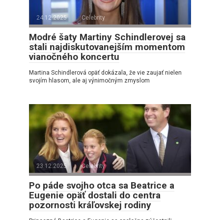
24.12.2025
Celebrity
Modré šaty Martiny Schindlerovej sa
stali najdiskutovanejším momentom
vianočného koncertu
Martina Schindlerová opäť dokázala, že vie zaujať nielen
svojím hlasom, ale aj výnimočným zmyslom
23.12.2025
Celebrity
Po páde svojho otca sa Beatrice a
Eugenie opäť dostali do centra
pozornosti kráľovskej rodiny