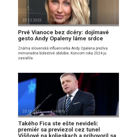
23.12.2025
Celebrity
Prvé Vianoce bez dcéry: dojímavé
gesto Andy Opaleny láme srdce
Známa slovenská influencerka Andy Opalena prežíva
mimoriadne bolestivé obdobie. Koncom roka 2024 ju
zasiahla
23.12.2025
Celebrity
Takého Fica ste ešte nevideli:
premiér sa previezol cez tunel
Višňové na kolieskach a prihovoril sa