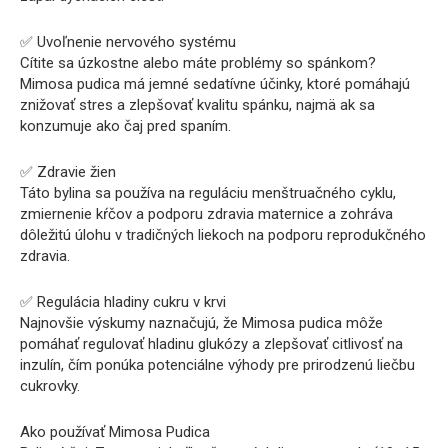
✅ Uvoľnenie nervového systému
Cítite sa úzkostne alebo máte problémy so spánkom?
Mimosa pudica má jemné sedatívne účinky, ktoré pomáhajú
znižovať stres a zlepšovať kvalitu spánku, najmä ak sa
konzumuje ako čaj pred spaním.
✅ Zdravie žien
Táto bylina sa používa na reguláciu menštruačného cyklu,
zmiernenie kŕčov a podporu zdravia maternice a zohráva
dôležitú úlohu v tradičných liekoch na podporu reprodukčného
zdravia.
✅ Regulácia hladiny cukru v krvi
Najnovšie výskumy naznačujú, že Mimosa pudica môže
pomáhať regulovať hladinu glukózy a zlepšovať citlivosť na
inzulín, čím ponúka potenciálne výhody pre prirodzenú liečbu
cukrovky.
Ako používať Mimosa Pudica