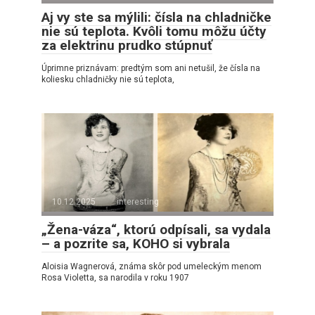
Aj vy ste sa mýlili: čísla na chladničke
nie sú teplota. Kvôli tomu môžu účty
za elektrinu prudko stúpnuť
Úprimne priznávam: predtým som ani netušil, že čísla na
koliesku chladničky nie sú teplota,
10.12.2025
interesting
„Žena-váza“, ktorú odpísali, sa vydala
– a pozrite sa, KOHO si vybrala
Aloisia Wagnerová, známa skôr pod umeleckým menom
Rosa Violetta, sa narodila v roku 1907