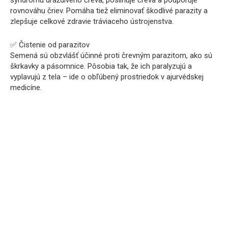
syndrómu dráždivého čreva, posilňuje črevá a podporuje
rovnováhu čriev. Pomáha tiež eliminovať škodlivé parazity a
zlepšuje celkové zdravie tráviaceho ústrojenstva.
✅ Čistenie od parazitov
Semená sú obzvlášť účinné proti črevným parazitom, ako sú
škrkavky a pásomnice. Pôsobia tak, že ich paralyzujú a
vyplavujú z tela – ide o obľúbený prostriedok v ajurvédskej
medicíne.