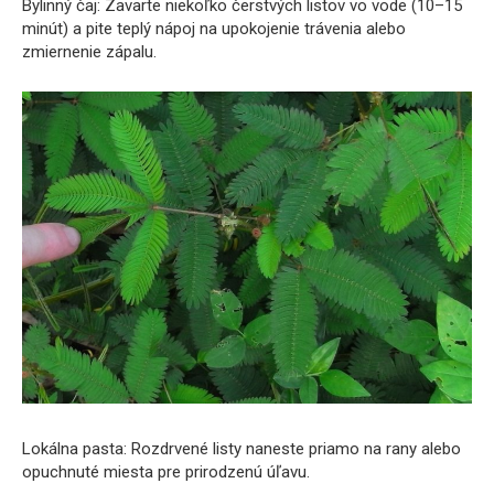
Bylinný čaj: Zavarte niekoľko čerstvých listov vo vode (10–15
minút) a pite teplý nápoj na upokojenie trávenia alebo
zmiernenie zápalu.
Lokálna pasta: Rozdrvené listy naneste priamo na rany alebo
opuchnuté miesta pre prirodzenú úľavu.