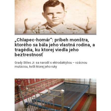
09.12.2025
interesting
„Chlapec-homár“: príbeh monštra,
ktorého sa bála jeho vlastná rodina, a
tragédia, ku ktorej viedla jeho
beztrestnosť
Grady Stiles Jr. sa narodil s ektrodaktyliou – vzácnou
mutáciou, kvôli ktorej jeho ruky
09.12.2025
interesting