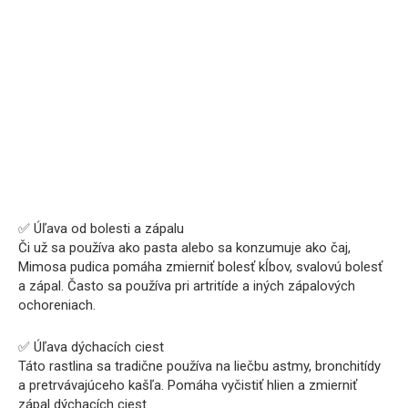
✅ Úľava od bolesti a zápalu
Či už sa používa ako pasta alebo sa konzumuje ako čaj,
Mimosa pudica pomáha zmierniť bolesť kĺbov, svalovú bolesť
a zápal. Často sa používa pri artritíde a iných zápalových
ochoreniach.
✅ Úľava dýchacích ciest
Táto rastlina sa tradične používa na liečbu astmy, bronchitídy
a pretrvávajúceho kašľa. Pomáha vyčistiť hlien a zmierniť
zápal dýchacích ciest.