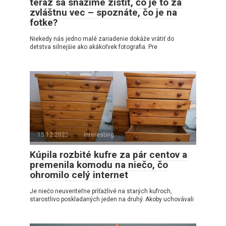
teraz sa snažíme zistiť, čo je to za
zvláštnu vec – spoznáte, čo je na
fotke?
Niekedy nás jedno malé zariadenie dokáže vrátiť do
detstva silnejšie ako akákoľvek fotografia. Pre
15.12.2025
interesting
Kúpila rozbité kufre za pár centov a
premenila komodu na niečo, čo
ohromilo celý internet
Je niečo neuveriteľne príťažlivé na starých kufroch,
starostlivo poskladaných jeden na druhý. Akoby uchovávali