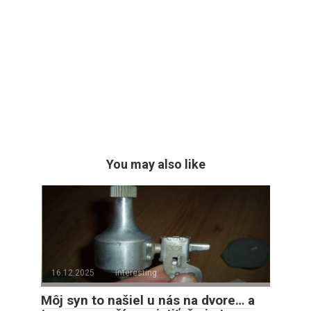
You may also like
16.12.2025
interesting
Môj syn to našiel u nás na dvore… a