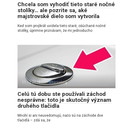
Chcela som vyhodiť tieto staré nočné
stolíky… ale pozrite sa, aké
majstrovské dielo som vytvorila
Keď som prvýkrát uvidela tieto staré, ošúchané nočné
stolíky, úprimne priznávam, že mi jednoducho
11.12.2025
interesting
Celú tú dobu ste používali záchod
nesprávne: toto je skutočný význam
druhého tlačidla
Mnohí si ani neuvedomujú, načo sú na záchode dve
tlačidlá – zdá sa, že