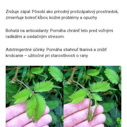
Znižuje zápal: Pôsobí ako prírodný protizápalový prostriedok,
zmierňuje bolesť kĺbov, kožné problémy a opuchy.
Bohatá na antioxidanty: Pomáha chrániť telo pred voľnými
radikálmi a oxidačným stresom.
Adstringentné účinky: Pomáha stiahnuť tkanivá a znížiť
krvácanie – užitočné pri starostlivosti o rany.