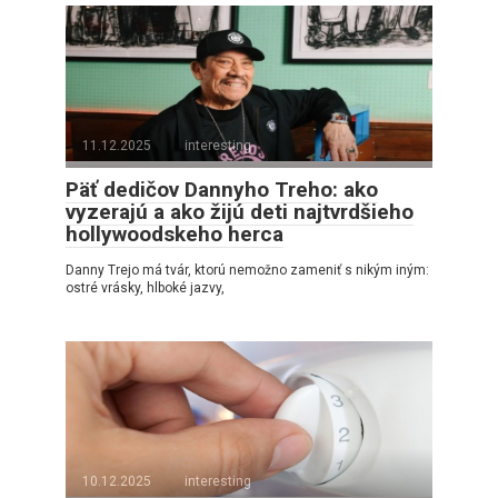
11.12.2025
interesting
Päť dedičov Dannyho Treho: ako
vyzerajú a ako žijú deti najtvrdšieho
hollywoodskeho herca
Danny Trejo má tvár, ktorú nemožno zameniť s nikým iným:
ostré vrásky, hlboké jazvy,
10.12.2025
interesting