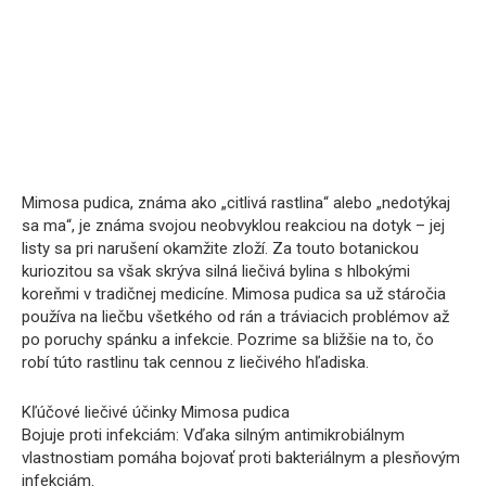
Mimosa pudica, známa ako „citlivá rastlina“ alebo „nedotýkaj
sa ma“, je známa svojou neobvyklou reakciou na dotyk – jej
listy sa pri narušení okamžite zloží. Za touto botanickou
kuriozitou sa však skrýva silná liečivá bylina s hlbokými
koreňmi v tradičnej medicíne. Mimosa pudica sa už stáročia
používa na liečbu všetkého od rán a tráviacich problémov až
po poruchy spánku a infekcie. Pozrime sa bližšie na to, čo
robí túto rastlinu tak cennou z liečivého hľadiska.
Kľúčové liečivé účinky Mimosa pudica
Bojuje proti infekciám: Vďaka silným antimikrobiálnym
vlastnostiam pomáha bojovať proti bakteriálnym a plesňovým
infekciám.