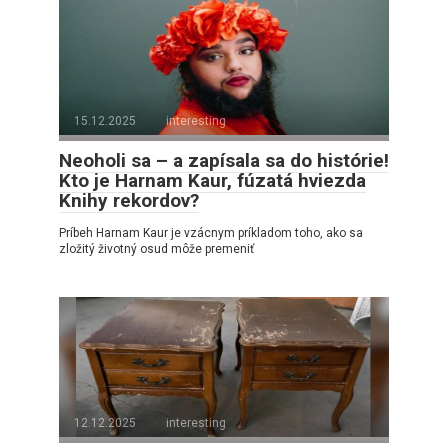
15.12.2025
interesting
Neoholi sa – a zapísala sa do histórie!
Kto je Harnam Kaur, fúzatá hviezda
Knihy rekordov?
Príbeh Harnam Kaur je vzácnym príkladom toho, ako sa
zložitý životný osud môže premeniť
12.12.2025
interesting