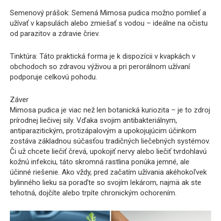
Semenový prášok: Semená Mimosa pudica možno pomlieť a
užívať v kapsulách alebo zmiešať s vodou – ideálne na očistu
od parazitov a zdravie čriev.
Tinktúra: Táto praktická forma je k dispozícii v kvapkách v
obchodoch so zdravou výživou a pri perorálnom užívaní
podporuje celkovú pohodu.
Záver
Mimosa pudica je viac než len botanická kuriozita – je to zdroj
prírodnej liečivej sily. Vďaka svojim antibakteriálnym,
antiparazitickým, protizápalovým a upokojujúcim účinkom
zostáva základnou súčasťou tradičných liečebných systémov.
Či už chcete liečiť črevá, upokojiť nervy alebo liečiť tvrdohlavú
kožnú infekciu, táto skromná rastlina ponúka jemné, ale
účinné riešenie. Ako vždy, pred začatím užívania akéhokoľvek
bylinného lieku sa poraďte so svojím lekárom, najmä ak ste
tehotná, dojčíte alebo trpíte chronickým ochorením.