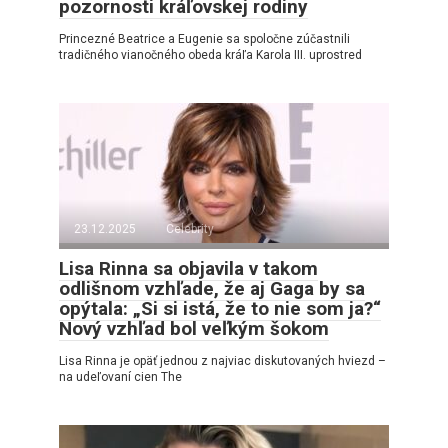
pozornosti kráľovskej rodiny
Princezné Beatrice a Eugenie sa spoločne zúčastnili
tradičného vianočného obeda kráľa Karola III. uprostred
23.12.2025
Celebrity
Lisa Rinna sa objavila v takom
odlišnom vzhľade, že aj Gaga by sa
opýtala: „Si si istá, že to nie som ja?“
Nový vzhľad bol veľkým šokom
Lisa Rinna je opäť jednou z najviac diskutovaných hviezd –
na udeľovaní cien The