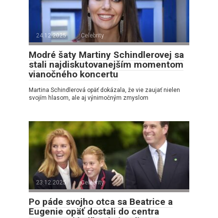
24.12.2025
Celebrity
Modré šaty Martiny Schindlerovej sa
stali najdiskutovanejším momentom
vianočného koncertu
Martina Schindlerová opäť dokázala, že vie zaujať nielen
svojím hlasom, ale aj výnimočným zmyslom
23.12.2025
Celebrity
Po páde svojho otca sa Beatrice a
Eugenie opäť dostali do centra