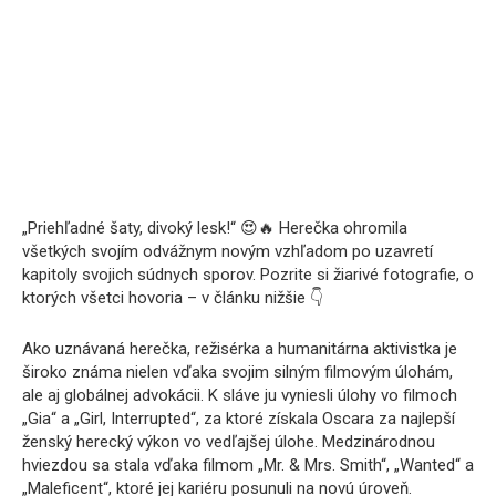
„Priehľadné šaty, divoký lesk!“ 😍🔥 Herečka ohromila
všetkých svojím odvážnym novým vzhľadom po uzavretí
kapitoly svojich súdnych sporov. Pozrite si žiarivé fotografie, o
ktorých všetci hovoria – v článku nižšie 👇
Ako uznávaná herečka, režisérka a humanitárna aktivistka je
široko známa nielen vďaka svojim silným filmovým úlohám,
ale aj globálnej advokácii. K sláve ju vyniesli úlohy vo filmoch
„Gia“ a „Girl, Interrupted“, za ktoré získala Oscara za najlepší
ženský herecký výkon vo vedľajšej úlohe. Medzinárodnou
hviezdou sa stala vďaka filmom „Mr. & Mrs. Smith“, „Wanted“ a
„Maleficent“, ktoré jej kariéru posunuli na novú úroveň.