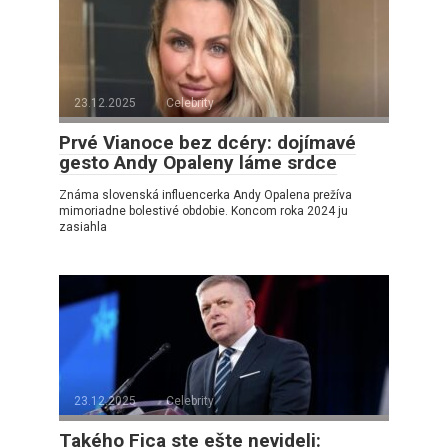
23.12.2025
Celebrity
Prvé Vianoce bez dcéry: dojímavé
gesto Andy Opaleny láme srdce
Známa slovenská influencerka Andy Opalena prežíva
mimoriadne bolestivé obdobie. Koncom roka 2024 ju
zasiahla
23.12.2025
Celebrity
Takého Fica ste ešte nevideli: