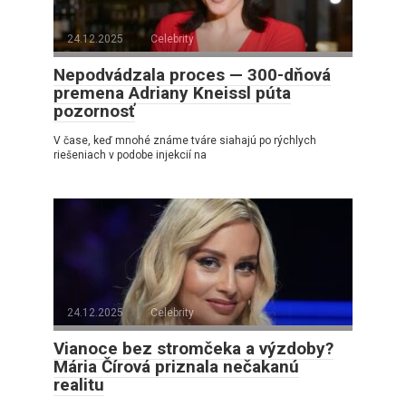
24.12.2025
Celebrity
Nepodvádzala proces — 300-dňová
premena Adriany Kneissl púta
pozornosť
V čase, keď mnohé známe tváre siahajú po rýchlych
riešeniach v podobe injekcií na
24.12.2025
Celebrity
Vianoce bez stromčeka a výzdoby?
Mária Čírová priznala nečakanú
realitu