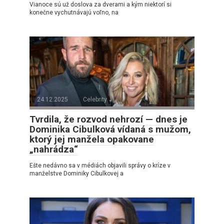
Vianoce sú už doslova za dverami a kým niektorí si
konečne vychutnávajú voľno, na
24.12.2025
Celebrity
Tvrdila, že rozvod nehrozí — dnes je
Dominika Cibulková vídaná s mužom,
ktorý jej manžela opakovane
„nahrádza“
Ešte nedávno sa v médiách objavili správy o kríze v
manželstve Dominiky Cibulkovej a