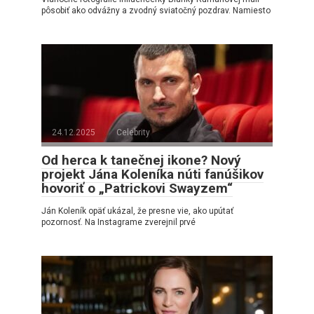
pôsobiť ako odvážny a zvodný sviatočný pozdrav. Namiesto
24.12.2025
Celebrity
Od herca k tanečnej ikone? Nový
projekt Jána Koleníka núti fanúšikov
hovoriť o „Patrickovi Swayzem“
Ján Koleník opäť ukázal, že presne vie, ako upútať
pozornosť. Na Instagrame zverejnil prvé