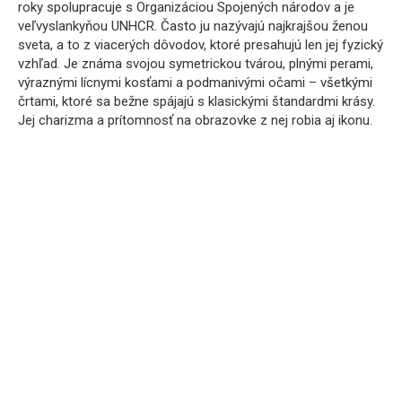
roky spolupracuje s Organizáciou Spojených národov a je
veľvyslankyňou UNHCR. Často ju nazývajú najkrajšou ženou
sveta, a to z viacerých dôvodov, ktoré presahujú len jej fyzický
vzhľad. Je známa svojou symetrickou tvárou, plnými perami,
výraznými lícnymi kosťami a podmanivými očami – všetkými
črtami, ktoré sa bežne spájajú s klasickými štandardmi krásy.
Jej charizma a prítomnosť na obrazovke z nej robia aj ikonu.