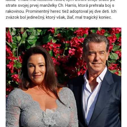
strate svojej prvej manželky Ch. Harris, ktorá prehrala boj s
rakovinou. Prominentný herec tiež adoptoval jej dve deti. Ich
zväzok bol jedinečný, ktorý však, žiaľ, mal tragický koniec.