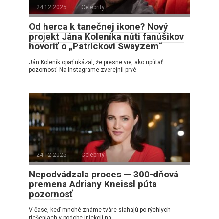
24.12.2025
Celebrity
Od herca k tanečnej ikone? Nový
projekt Jána Koleníka núti fanúšikov
hovoriť o „Patrickovi Swayzem“
Ján Koleník opäť ukázal, že presne vie, ako upútať
pozornosť. Na Instagrame zverejnil prvé
24.12.2025
Celebrity
Nepodvádzala proces — 300-dňová
premena Adriany Kneissl púta
pozornosť
V čase, keď mnohé známe tváre siahajú po rýchlych
riešeniach v podobe injekcií na