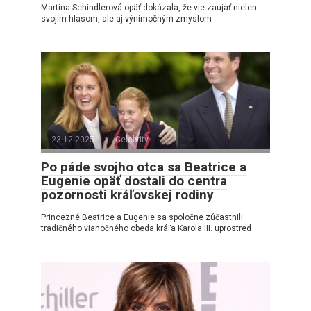
Martina Schindlerová opäť dokázala, že vie zaujať nielen
svojím hlasom, ale aj výnimočným zmyslom
23.12.2025
Celebrity
Po páde svojho otca sa Beatrice a
Eugenie opäť dostali do centra
pozornosti kráľovskej rodiny
Princezné Beatrice a Eugenie sa spoločne zúčastnili
tradičného vianočného obeda kráľa Karola III. uprostred