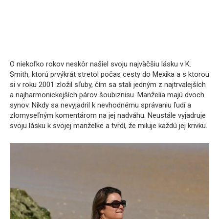
O niekoľko rokov neskôr našiel svoju najväčšiu lásku v K.
Smith, ktorú prvýkrát stretol počas cesty do Mexika a s ktorou
si v roku 2001 zložil sľuby, čím sa stali jedným z najtrvalejších
a najharmonickejších párov šoubiznisu. Manželia majú dvoch
synov. Nikdy sa nevyjadril k nevhodnému správaniu ľudí a
zlomyseľným komentárom na jej nadváhu. Neustále vyjadruje
svoju lásku k svojej manželke a tvrdí, že miluje každú jej krivku.