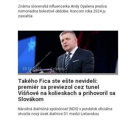
Známa slovenská influencerka Andy Opalena prežíva
mimoriadne bolestivé obdobie. Koncom roka 2024 ju
zasiahla
23.12.2025
Celebrity
Takého Fica ste ešte nevideli:
premiér sa previezol cez tunel
Višňové na kolieskach a prihovoril sa
Slovákom
Národná diaľničná spoločnosť (NDS) v pondelok oficiálne
otvorila nový úsek diaľnice D1 medzi Lietavskou