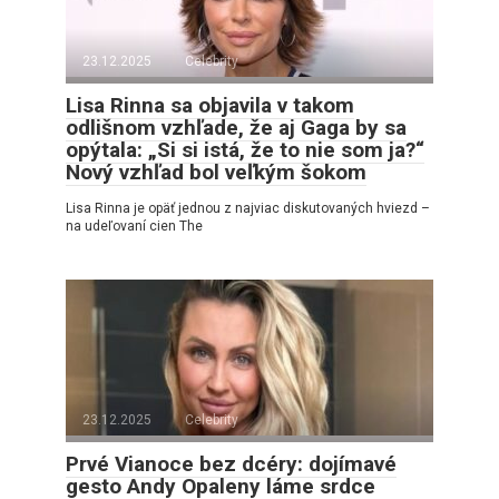
23.12.2025
Celebrity
Lisa Rinna sa objavila v takom
odlišnom vzhľade, že aj Gaga by sa
opýtala: „Si si istá, že to nie som ja?“
Nový vzhľad bol veľkým šokom
Lisa Rinna je opäť jednou z najviac diskutovaných hviezd –
na udeľovaní cien The
23.12.2025
Celebrity
Prvé Vianoce bez dcéry: dojímavé
gesto Andy Opaleny láme srdce