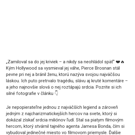
„Zamiloval sa do jej kriviek – a nikdy sa neohládol späť“ ❤️🔥
Kým Hollywood sa vysmieval jej váhe, Pierce Brosnan stál
pevne pri nej a bránil ženu, ktorú nazýva svojou najväčšou
láskou. Ich puto pretrvalo tragédiu, slávu aj kruté komentáre –
a jeho najnovšie slová o nej roztápajú srdcia. Pozrite si ich
silné fotografie v článku 👇
Je nepopierateľne jednou z najväčších legiend a zároveň
jedným z najcharizmatickejších hercov na svete, ktorý si
dokázal získať srdcia miliónov ľudí. Stal sa piatym filmovým
hercom, ktorý stvárnil tajného agenta Jamesa Bonda, čím si
vybudoval jedinečné miesto vo filmovom priemysle. Ďalšie