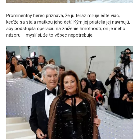
Prominentný herec priznáva, že ju teraz miluje ešte viac,
keďže sa stala matkou jeho detí. Kým jej priatelia jej navrhujú,
aby podstúpila operáciu na zníženie hmotnosti, on je iného
názoru – myslí si, že to vôbec nepotrebuje.