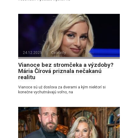
24.12.2025
Celebrity
Vianoce bez stromčeka a výzdoby?
Mária Čírová priznala nečakanú
realitu
Vianoce sú už doslova za dverami a kým niektorí si
konečne vychutnávajú voľno, na