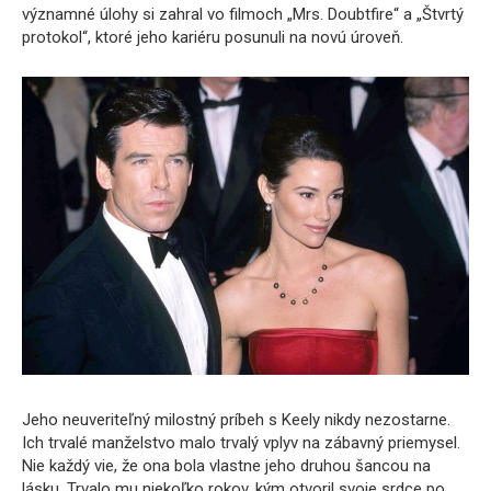
významné úlohy si zahral vo filmoch „Mrs. Doubtfire“ a „Štvrtý
protokol“, ktoré jeho kariéru posunuli na novú úroveň.
Jeho neuveriteľný milostný príbeh s Keely nikdy nezostarne.
Ich trvalé manželstvo malo trvalý vplyv na zábavný priemysel.
Nie každý vie, že ona bola vlastne jeho druhou šancou na
lásku. Trvalo mu niekoľko rokov, kým otvoril svoje srdce po