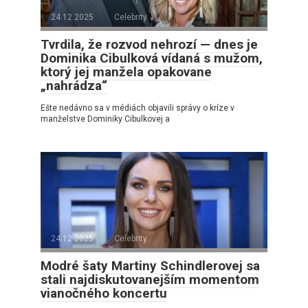
24.12.2025
Celebrity
Tvrdila, že rozvod nehrozí — dnes je
Dominika Cibulková vídaná s mužom,
ktorý jej manžela opakovane
„nahrádza“
Ešte nedávno sa v médiách objavili správy o kríze v
manželstve Dominiky Cibulkovej a
24.12.2025
Celebrity
Modré šaty Martiny Schindlerovej sa
stali najdiskutovanejším momentom
vianočného koncertu