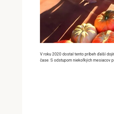
V roku 2020 dostal tento príbeh ďalší doj
čase. S odstupom niekoľkých mesiacov por