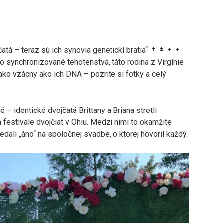
atá – teraz sú ich synovia genetickí bratia“ 👨‍👩‍👦‍👦
po synchronizované tehotenstvá, táto rodina z Virgínie
nako vzácny ako ich DNA – pozrite si fotky a celý
é – identické dvojčatá Brittany a Briana stretli
festivale dvojčiat v Ohiu. Medzi nimi to okamžite
edali „áno“ na spoločnej svadbe, o ktorej hovoril každý.