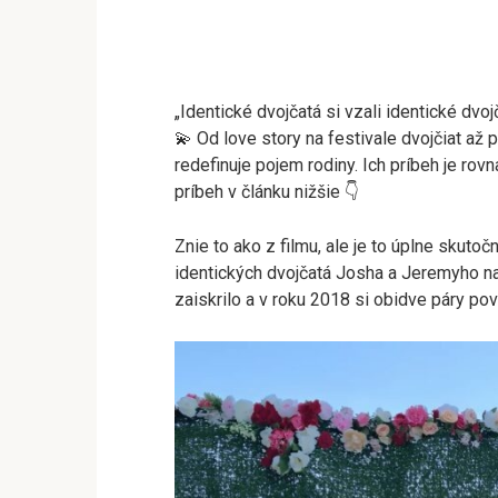
„Identické dvojčatá si vzali identické dvojč
💫 Od love story na festivale dvojčiat až 
redefinuje pojem rodiny. Ich príbeh je rov
príbeh v článku nižšie 👇
Znie to ako z filmu, ale je to úplne skutočn
identických dvojčatá Josha a Jeremyho na 
zaiskrilo a v roku 2018 si obidve páry pov