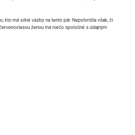
o, kto má silné väzby na tento pár. Nepotvrdila však, či
červenovlasou ženou má niečo spoločné s údajným