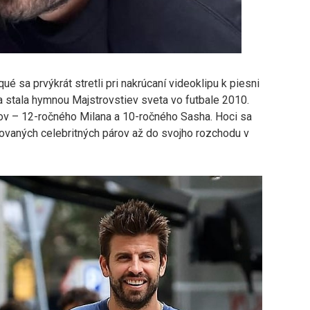
ué sa prvýkrát stretli pri nakrúcaní videoklipu k piesni
a stala hymnou Majstrovstiev sveta vo futbale 2010.
ov – 12-ročného Milana a 10-ročného Sasha. Hoci sa
utovaných celebritných párov až do svojho rozchodu v