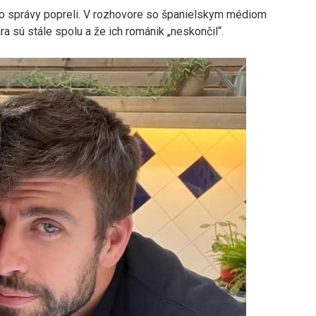
ieto správy popreli. V rozhovore so španielskym médiom
ra sú stále spolu a že ich románik „neskončil“.