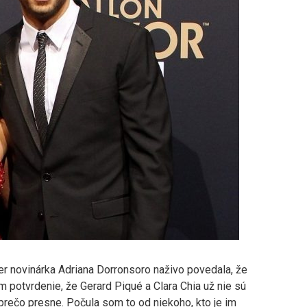
ver novinárka Adriana Dorronsoro naživo povedala, že
 potvrdenie, že Gerard Piqué a Clara Chia už nie sú
 prečo presne. Počula som to od niekoho, kto je im