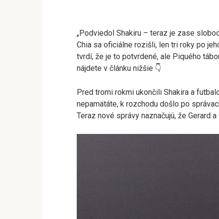
„Podviedol Shakiru – teraz je zase slobod
Chia sa oficiálne rozišli, len tri roky po
tvrdí, že je to potvrdené, ale Piquého tábo
nájdete v článku nižšie 👇
Pred tromi rokmi ukončili Shakira a futbal
nepamätáte, k rozchodu došlo po správach
Teraz nové správy naznačujú, že Gerard a Cl