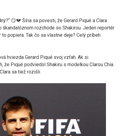
ný?“ 😏💔 Šíria sa povesti, že Gerard Piqué a Clara
 jeho škandalóznom rozchode so Shakirou. Jeden reportér
r to popiera. Tak čo sa vlastne deje? Celý príbeh
ová hviezda Gerard Piqué svoj vzťah. Ak si
, že Piqué podviedol Shakiru s modelkou Clarou Chia.
ara sa tiež rozišli.