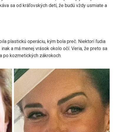
akáva sa od kráľovských detí, že budú vždy usmiate a
ila plastickú operáciu, kým bola preč. Niektorí ľudia
 inak a má menej vrások okolo očí. Veria, že preto sa
ila po kozmetických zákrokoch.