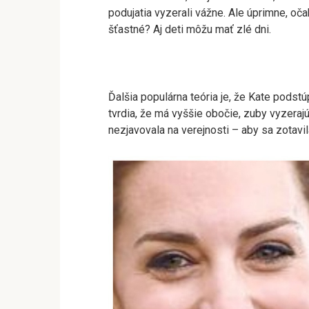
podujatia vyzerali vážne. Ale úprimne, oč
šťastné? Aj deti môžu mať zlé dni.
Ďalšia populárna teória je, že Kate podstúp
tvrdia, že má vyššie obočie, zuby vyzerajú
nezjavovala na verejnosti – aby sa zotav