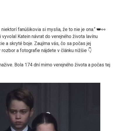
iektorí fanúšikovia si myslia, že to nie je ona.“ 👑👀
vyvolal Katein návrat do verejného života lavínu
ie a skryté boje. Zaujíma vás, čo sa počas jej
ozbor a fotografie nájdete v článku nižšie 👇
nažive. Bola 174 dní mimo verejného života a počas tej