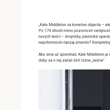
„Kate Middleton sa konečne objavila – ale n
Po 174 dňoch mimo pozornosti verejnosti 
nových teórií – dvojníčky, plastické operác
neprítomnosti naozaj zmenilo? Kompletný r
Ako sme už spomínali, Kate Middleton je 
doby sa o nej začali šíriť rôzne „teórie“.