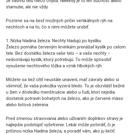
že vášmu telu niečo chýba. Niekedy je to len suchosť alebo
starnutie, ale nie vždy.
Pozrime sa na šesť možných príčin vertikálnych rýh na
nechtoch a na to, čo s nimi môžete urobiť.
1. Nízka hladina železa: Nechty hladujú po kyslíku
Železo pomáha červeným krvinkám prenášať kyslík po celom
tele. Bez dostatku železa vaše telo – a vaše nechty –
nedostávajú kyslík, ktorý potrebujú. To môže spôsobiť
vysušenie nechtového lôžka a vznik hlbokých rýh.
Môžete sa tiež cítiť neustále unavení, mať závraty alebo si
všimnúť, že vaša pokožka vyzerá bledo. To je obzvlášť bežné
u žien v dôsledku menštruácie alebo u ľudí, ktorí nejedia
dostatok potravín bohatých na železo, ako je červené mäso
alebo listová zelenina.
Pred zmenou stravovania alebo užívaním doplnkov stravy je
najlepšie podstúpiť vyšetrenie. Lekár môže potvrdiť, či je
príčinou nízka hladina železa, a poradiť vám, ako ju liečiť.