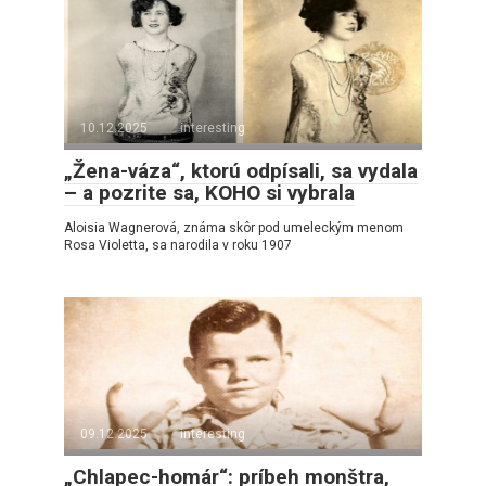
10.12.2025
interesting
„Žena-váza“, ktorú odpísali, sa vydala
– a pozrite sa, KOHO si vybrala
Aloisia Wagnerová, známa skôr pod umeleckým menom
Rosa Violetta, sa narodila v roku 1907
09.12.2025
interesting
„Chlapec-homár“: príbeh monštra,