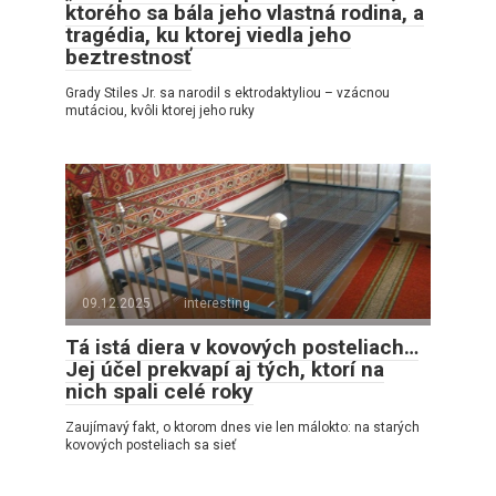
ktorého sa bála jeho vlastná rodina, a
tragédia, ku ktorej viedla jeho
beztrestnosť
Grady Stiles Jr. sa narodil s ektrodaktyliou – vzácnou
mutáciou, kvôli ktorej jeho ruky
09.12.2025
interesting
Tá istá diera v kovových posteliach…
Jej účel prekvapí aj tých, ktorí na
nich spali celé roky
Zaujímavý fakt, o ktorom dnes vie len málokto: na starých
kovových posteliach sa sieť