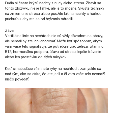
Ľudia si často hrýzú nechty z nudy alebo stresu. Zbaviť sa
tohto zlozvyku nie je ľahké, ale je to možné. Skúste techniky
na zmiernenie stresu alebo použite lak na nechty s horkou
príchuťou, aby ste sa od hrýzania odradili.
Záver
Vertikálne línie na nechtoch nie sú vždy dôvodom na obavy,
ale nemali by ste ich ignorovať. Môžu byť spôsobom, akým
vám vaše telo signalizuje, že potrebuje viac železa, vitamínu
B12, hormonálnu podporu, úľavu od stresu, lepšie trávenie
alebo len prestávku od zlých návykov.
Keď si nabudúce všimnete ryhy na nechtoch, zamyslite sa
nad tým, ako sa cítite, čo ste jedli a či vám vaše telo nesnaží
niečo povedať.