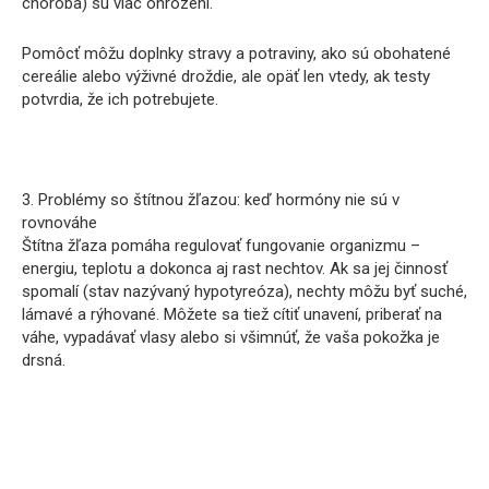
choroba) sú viac ohrození.
Pomôcť môžu doplnky stravy a potraviny, ako sú obohatené
cereálie alebo výživné droždie, ale opäť len vtedy, ak testy
potvrdia, že ich potrebujete.
3. Problémy so štítnou žľazou: keď hormóny nie sú v
rovnováhe
Štítna žľaza pomáha regulovať fungovanie organizmu –
energiu, teplotu a dokonca aj rast nechtov. Ak sa jej činnosť
spomalí (stav nazývaný hypotyreóza), nechty môžu byť suché,
lámavé a rýhované. Môžete sa tiež cítiť unavení, priberať na
váhe, vypadávať vlasy alebo si všimnúť, že vaša pokožka je
drsná.