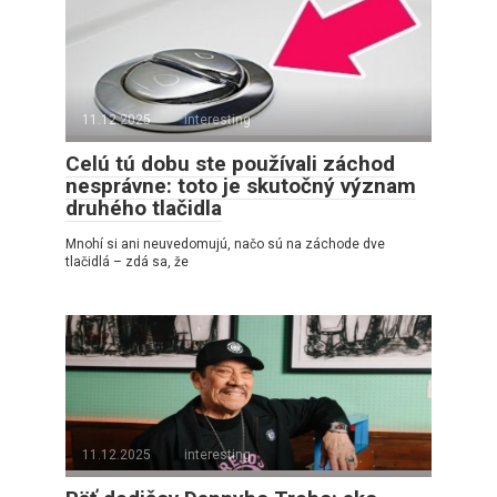
11.12.2025
interesting
Celú tú dobu ste používali záchod
nesprávne: toto je skutočný význam
druhého tlačidla
Mnohí si ani neuvedomujú, načo sú na záchode dve
tlačidlá – zdá sa, že
11.12.2025
interesting