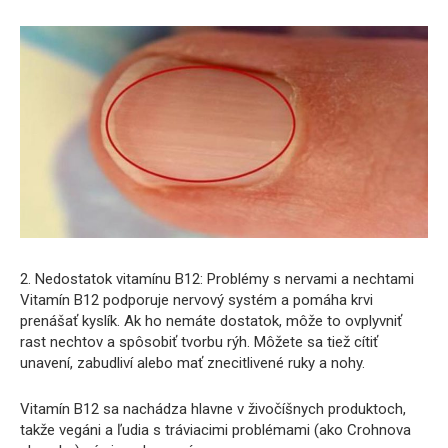
2. Nedostatok vitamínu B12: Problémy s nervami a nechtami
Vitamín B12 podporuje nervový systém a pomáha krvi
prenášať kyslík. Ak ho nemáte dostatok, môže to ovplyvniť
rast nechtov a spôsobiť tvorbu rýh. Môžete sa tiež cítiť
unavení, zabudliví alebo mať znecitlivené ruky a nohy.
Vitamín B12 sa nachádza hlavne v živočíšnych produktoch,
takže vegáni a ľudia s tráviacimi problémami (ako Crohnova