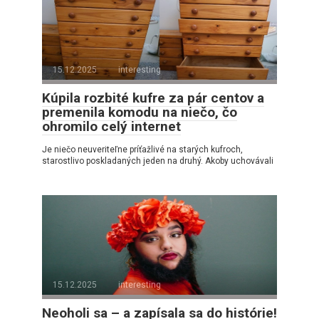
15.12.2025
interesting
Kúpila rozbité kufre za pár centov a
premenila komodu na niečo, čo
ohromilo celý internet
Je niečo neuveriteľne príťažlivé na starých kufroch,
starostlivo poskladaných jeden na druhý. Akoby uchovávali
15.12.2025
interesting
Neoholi sa – a zapísala sa do histórie!