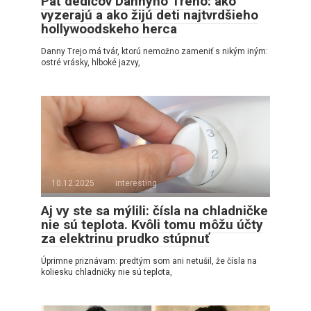
Päť dedičov Dannyho Treho: ako
vyzerajú a ako žijú deti najtvrdšieho
hollywoodskeho herca
Danny Trejo má tvár, ktorú nemožno zameniť s nikým iným:
ostré vrásky, hlboké jazvy,
10.12.2025
interesting
Aj vy ste sa mýlili: čísla na chladničke
nie sú teplota. Kvôli tomu môžu účty
za elektrinu prudko stúpnuť
Úprimne priznávam: predtým som ani netušil, že čísla na
koliesku chladničky nie sú teplota,