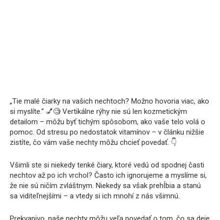
„Tie malé čiarky na vašich nechtoch? Možno hovoria viac, ako
si myslíte.“ 💅🧐 Vertikálne rýhy nie sú len kozmetickým
detailom – môžu byť tichým spôsobom, ako vaše telo volá o
pomoc. Od stresu po nedostatok vitamínov – v článku nižšie
zistíte, čo vám vaše nechty môžu chcieť povedať. 👇
Všimli ste si niekedy tenké čiary, ktoré vedú od spodnej časti
nechtov až po ich vrchol? Často ich ignorujeme a myslíme si,
že nie sú ničím zvláštnym. Niekedy sa však prehĺbia a stanú
sa viditeľnejšími – a vtedy si ich mnohí z nás všimnú.
Prekvapivo, naše nechty môžu veľa povedať o tom, čo sa deje