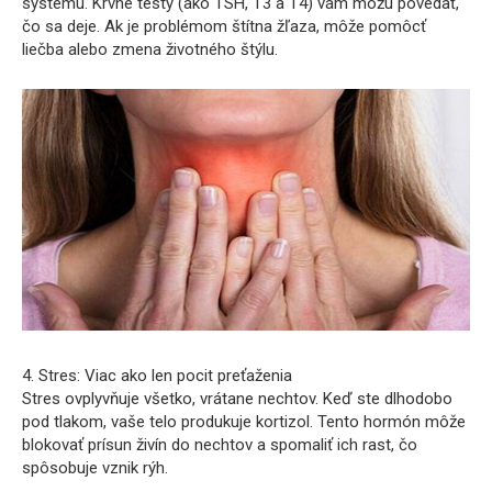
systému. Krvné testy (ako TSH, T3 a T4) vám môžu povedať,
čo sa deje. Ak je problémom štítna žľaza, môže pomôcť
liečba alebo zmena životného štýlu.
4. Stres: Viac ako len pocit preťaženia
Stres ovplyvňuje všetko, vrátane nechtov. Keď ste dlhodobo
pod tlakom, vaše telo produkuje kortizol. Tento hormón môže
blokovať prísun živín do nechtov a spomaliť ich rast, čo
spôsobuje vznik rýh.