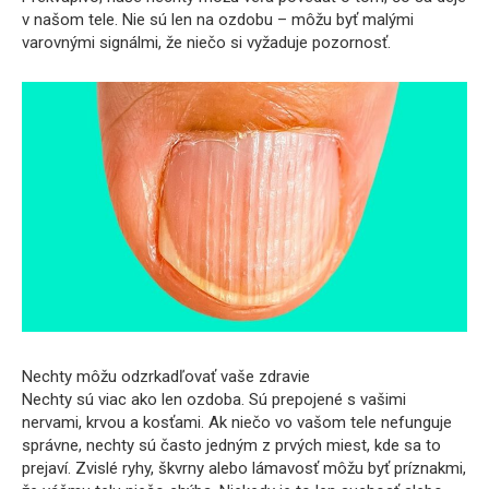
v našom tele. Nie sú len na ozdobu – môžu byť malými
varovnými signálmi, že niečo si vyžaduje pozornosť.
Nechty môžu odzrkadľovať vaše zdravie
Nechty sú viac ako len ozdoba. Sú prepojené s vašimi
nervami, krvou a kosťami. Ak niečo vo vašom tele nefunguje
správne, nechty sú často jedným z prvých miest, kde sa to
prejaví. Zvislé ryhy, škvrny alebo lámavosť môžu byť príznakmi,