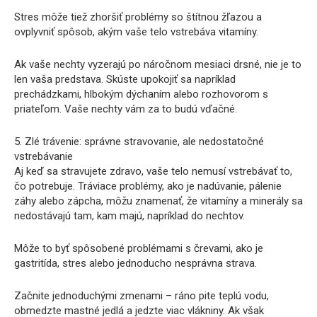
Stres môže tiež zhoršiť problémy so štítnou žľazou a
ovplyvniť spôsob, akým vaše telo vstrebáva vitamíny.
Ak vaše nechty vyzerajú po náročnom mesiaci drsné, nie je to
len vaša predstava. Skúste upokojiť sa napríklad
prechádzkami, hlbokým dýchaním alebo rozhovorom s
priateľom. Vaše nechty vám za to budú vďačné.
5. Zlé trávenie: správne stravovanie, ale nedostatočné
vstrebávanie
Aj keď sa stravujete zdravo, vaše telo nemusí vstrebávať to,
čo potrebuje. Tráviace problémy, ako je nadúvanie, pálenie
záhy alebo zápcha, môžu znamenať, že vitamíny a minerály sa
nedostávajú tam, kam majú, napríklad do nechtov.
Môže to byť spôsobené problémami s črevami, ako je
gastritída, stres alebo jednoducho nesprávna strava.
Začnite jednoduchými zmenami – ráno pite teplú vodu,
obmedzte mastné jedlá a jedzte viac vlákniny. Ak však