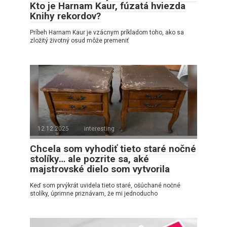
Kto je Harnam Kaur, fúzatá hviezda
Knihy rekordov?
Príbeh Harnam Kaur je vzácnym príkladom toho, ako sa
zložitý životný osud môže premeniť
12.12.2025
interesting
Chcela som vyhodiť tieto staré nočné
stolíky… ale pozrite sa, aké
majstrovské dielo som vytvorila
Keď som prvýkrát uvidela tieto staré, ošúchané nočné
stolíky, úprimne priznávam, že mi jednoducho