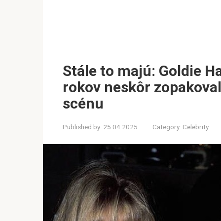
Stále to majú: Goldie H
rokov neskôr zopakoval
scénu
Published by:
25.04.2025
Category:
Celebrity