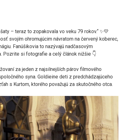
šaty – teraz to zopakovala vo veku 79 rokov.“ ✨💛
nosť svojím ohromujúcim návratom na červený koberec,
mágiu. Fanúšikovia to nazývajú nadčasovým
 Pozrite si fotografie a celý článok nižšie 👇
ovaní za jeden z najsilnejších párov filmového
spoločného syna. Goldieine deti z predchádzajúceho
zťah s Kurtom, ktorého považujú za skutočného otca.