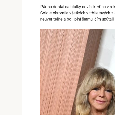
Pár sa dostal na titulky novín, keď sa v r
Goldie ohromila všetkých v trblietavých z
neuveriteľne a boli plní šarmu, čím upútal