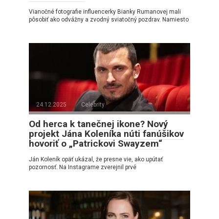
Vianočné fotografie influencerky Bianky Rumanovej mali
pôsobiť ako odvážny a zvodný sviatočný pozdrav. Namiesto
24.12.2025
Celebrity
Od herca k tanečnej ikone? Nový
projekt Jána Koleníka núti fanúšikov
hovoriť o „Patrickovi Swayzem“
Ján Koleník opäť ukázal, že presne vie, ako upútať
pozornosť. Na Instagrame zverejnil prvé