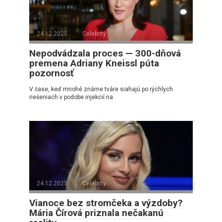
24.12.2025
Celebrity
Nepodvádzala proces — 300-dňová
premena Adriany Kneissl púta
pozornosť
V čase, keď mnohé známe tváre siahajú po rýchlych
riešeniach v podobe injekcií na
24.12.2025
Celebrity
Vianoce bez stromčeka a výzdoby?
Mária Čírová priznala nečakanú