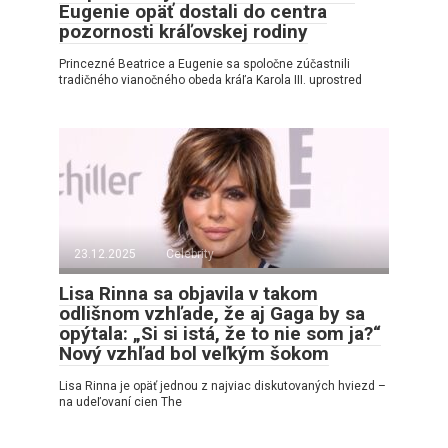
Eugenie opäť dostali do centra
pozornosti kráľovskej rodiny
Princezné Beatrice a Eugenie sa spoločne zúčastnili
tradičného vianočného obeda kráľa Karola III. uprostred
23.12.2025
Celebrity
Lisa Rinna sa objavila v takom
odlišnom vzhľade, že aj Gaga by sa
opýtala: „Si si istá, že to nie som ja?“
Nový vzhľad bol veľkým šokom
Lisa Rinna je opäť jednou z najviac diskutovaných hviezd –
na udeľovaní cien The