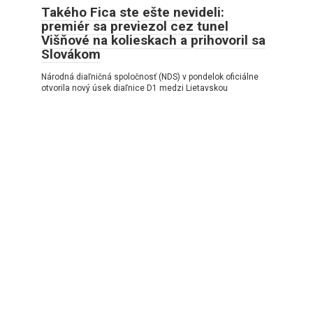
Takého Fica ste ešte nevideli:
premiér sa previezol cez tunel
Višňové na kolieskach a prihovoril sa
Slovákom
Národná diaľničná spoločnosť (NDS) v pondelok oficiálne
otvorila nový úsek diaľnice D1 medzi Lietavskou