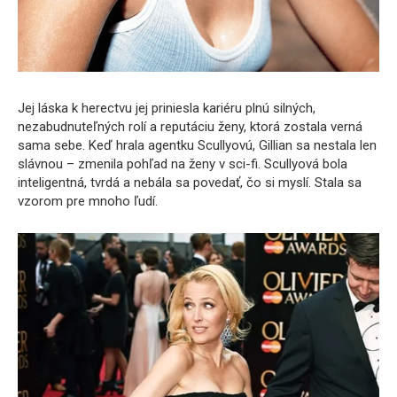
Jej láska k herectvu jej priniesla kariéru plnú silných,
nezabudnuteľných rolí a reputáciu ženy, ktorá zostala verná
sama sebe. Keď hrala agentku Scullyovú, Gillian sa nestala len
slávnou – zmenila pohľad na ženy v sci-fi. Scullyová bola
inteligentná, tvrdá a nebála sa povedať, čo si myslí. Stala sa
vzorom pre mnoho ľudí.