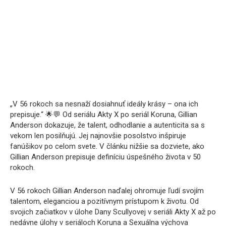
„V 56 rokoch sa nesnaží dosiahnuť ideály krásy – ona ich
prepisuje.“ 🌟💬 Od seriálu Akty X po seriál Koruna, Gillian
Anderson dokazuje, že talent, odhodlanie a autenticita sa s
vekom len posilňujú. Jej najnovšie posolstvo inšpiruje
fanúšikov po celom svete. V článku nižšie sa dozviete, ako
Gillian Anderson prepisuje definíciu úspešného života v 50
rokoch.
V 56 rokoch Gillian Anderson naďalej ohromuje ľudí svojím
talentom, eleganciou a pozitívnym prístupom k životu. Od
svojich začiatkov v úlohe Dany Scullyovej v seriáli Akty X až po
nedávne úlohy v seriáloch Koruna a Sexuálna výchova