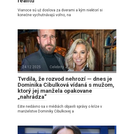
realitu
Vianoce sú už doslova za dverami a kým niektorí si
konečne vychutnávajú voľno, na
24.12.2025
Celebrity
Tvrdila, že rozvod nehrozí — dnes je
Dominika Cibulková vídaná s mužom,
ktorý jej manžela opakovane
„nahrádza“
Ešte nedávno sa v médiách objavili správy o kríze v
manželstve Dominiky Cibulkovej a