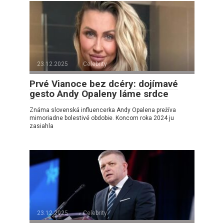
23.12.2025
Celebrity
Prvé Vianoce bez dcéry: dojímavé
gesto Andy Opaleny láme srdce
Známa slovenská influencerka Andy Opalena prežíva
mimoriadne bolestivé obdobie. Koncom roka 2024 ju
zasiahla
23.12.2025
Celebrity