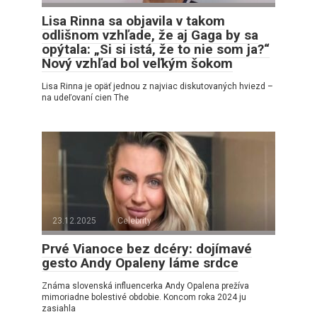
Lisa Rinna sa objavila v takom
odlišnom vzhľade, že aj Gaga by sa
opýtala: „Si si istá, že to nie som ja?“
Nový vzhľad bol veľkým šokom
Lisa Rinna je opäť jednou z najviac diskutovaných hviezd –
na udeľovaní cien The
23.12.2025
Celebrity
Prvé Vianoce bez dcéry: dojímavé
gesto Andy Opaleny láme srdce
Známa slovenská influencerka Andy Opalena prežíva
mimoriadne bolestivé obdobie. Koncom roka 2024 ju
zasiahla