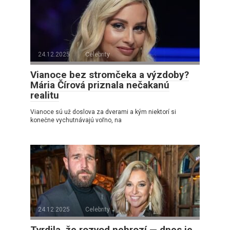
24.12.2025
Celebrity
Vianoce bez stromčeka a výzdoby?
Mária Čírová priznala nečakanú
realitu
Vianoce sú už doslova za dverami a kým niektorí si
konečne vychutnávajú voľno, na
24.12.2025
Celebrity
Tvrdila, že rozvod nehrozí — dnes je