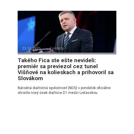
23.12.2025
Celebrity
Takého Fica ste ešte nevideli:
premiér sa previezol cez tunel
Višňové na kolieskach a prihovoril sa
Slovákom
Národná diaľničná spoločnosť (NDS) v pondelok oficiálne
otvorila nový úsek diaľnice D1 medzi Lietavskou