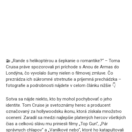
🚁 „Rande s helikoptérou a šepkanie o romantike?“ – Toma
Cruisa práve spozorovali pri príchode s Anou de Armas do
Londýna, čo vyvolalo šumy nielen o filmovej zmluve. Čo
prezrádza ich súkromné stretnutie a príjemná prechádzka –
fotografie a podrobnosti nájdete v celom článku nižšie 👇
Sotva sa nájde niekto, kto by mohol pochybovať o jeho
identite. Tom Cruise je svetoznámy herec a producent
označovaný za hollywoodsku ikonu, ktorá získala množstvo
ocenení. Zaradil sa medzi najlepšie platených hercov všetkých
čias a celkovú slávu mu priniesli filmy „Top Gun“, „Pár
správnych chlapov“ a „Vanilkové nebo“, ktoré ho katapultovali