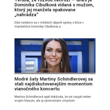
Dominika Cibulková vídaná s mužom,
ktorý jej manžela opakovane
„nahrádza“
Ešte nedávno sa v médiách objavili správy o kríze v
manželstve Dominiky Cibulkovej a
24.12.2025
Celebrity
Modré šaty Martiny Schindlerovej sa
stali najdiskutovanejším momentom
vianočného koncertu
Martina Schindlerová opäť dokázala, že vie zaujať nielen
svojím hlasom, ale aj výnimočným zmyslom