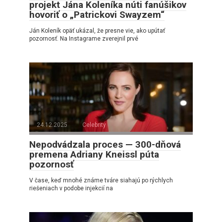
projekt Jána Koleníka núti fanúšikov
hovoriť o „Patrickovi Swayzem“
Ján Koleník opäť ukázal, že presne vie, ako upútať
pozornosť. Na Instagrame zverejnil prvé
24.12.2025
Celebrity
Nepodvádzala proces — 300-dňová
premena Adriany Kneissl púta
pozornosť
V čase, keď mnohé známe tváre siahajú po rýchlych
riešeniach v podobe injekcií na