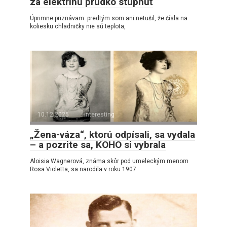
za elektrinu prudko stúpnuť
Úprimne priznávam: predtým som ani netušil, že čísla na
koliesku chladničky nie sú teplota,
10.12.2025
interesting
„Žena-váza“, ktorú odpísali, sa vydala
– a pozrite sa, KOHO si vybrala
Aloisia Wagnerová, známa skôr pod umeleckým menom
Rosa Violetta, sa narodila v roku 1907