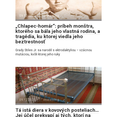
09.12.2025
interesting
„Chlapec-homár“: príbeh monštra,
ktorého sa bála jeho vlastná rodina, a
tragédia, ku ktorej viedla jeho
beztrestnosť
Grady Stiles Jr. sa narodil s ektrodaktyliou – vzácnou
mutáciou, kvôli ktorej jeho ruky
09.12.2025
interesting
Tá istá diera v kovových posteliach…
Jej účel prekvapí aj tých, ktorí na