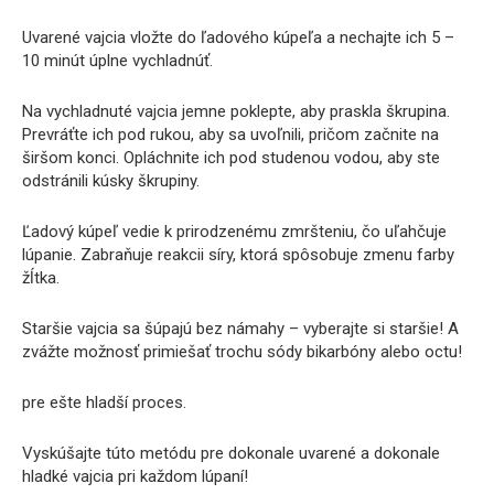
Uvarené vajcia vložte do ľadového kúpeľa a nechajte ich 5 –
10 minút úplne vychladnúť.
Na vychladnuté vajcia jemne poklepte, aby praskla škrupina.
Prevráťte ich pod rukou, aby sa uvoľnili, pričom začnite na
širšom konci. Opláchnite ich pod studenou vodou, aby ste
odstránili kúsky škrupiny.
Ľadový kúpeľ vedie k prirodzenému zmršteniu, čo uľahčuje
lúpanie. Zabraňuje reakcii síry, ktorá spôsobuje zmenu farby
žĺtka.
Staršie vajcia sa šúpajú bez námahy – vyberajte si staršie! A
zvážte možnosť primiešať trochu sódy bikarbóny alebo octu!
pre ešte hladší proces.
Vyskúšajte túto metódu pre dokonale uvarené a dokonale
hladké vajcia pri každom lúpaní!