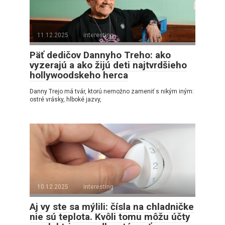
11.12.2025
interesting
Päť dedičov Dannyho Treho: ako
vyzerajú a ako žijú deti najtvrdšieho
hollywoodskeho herca
Danny Trejo má tvár, ktorú nemožno zameniť s nikým iným:
ostré vrásky, hlboké jazvy,
10.12.2025
interesting
Aj vy ste sa mýlili: čísla na chladničke
nie sú teplota. Kvôli tomu môžu účty