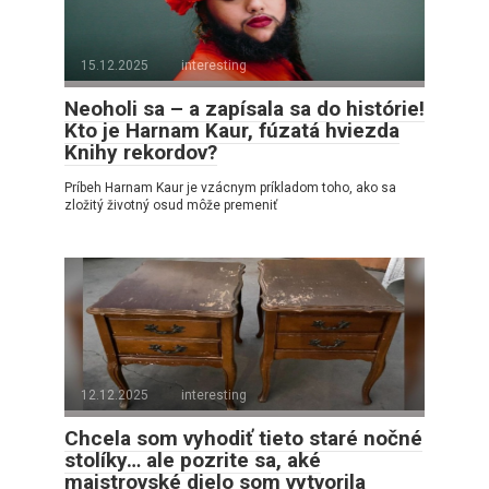
15.12.2025
interesting
Neoholi sa – a zapísala sa do histórie!
Kto je Harnam Kaur, fúzatá hviezda
Knihy rekordov?
Príbeh Harnam Kaur je vzácnym príkladom toho, ako sa
zložitý životný osud môže premeniť
12.12.2025
interesting
Chcela som vyhodiť tieto staré nočné
stolíky… ale pozrite sa, aké
majstrovské dielo som vytvorila