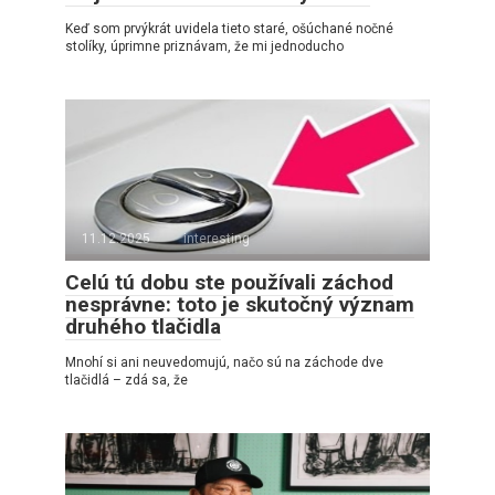
Keď som prvýkrát uvidela tieto staré, ošúchané nočné
stolíky, úprimne priznávam, že mi jednoducho
11.12.2025
interesting
Celú tú dobu ste používali záchod
nesprávne: toto je skutočný význam
druhého tlačidla
Mnohí si ani neuvedomujú, načo sú na záchode dve
tlačidlá – zdá sa, že