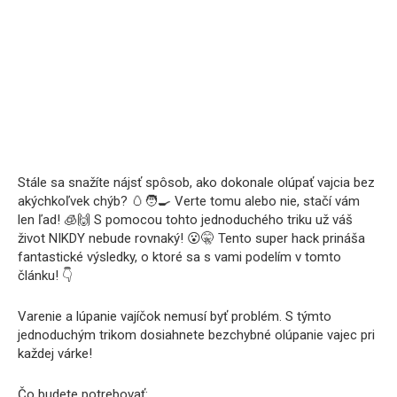
Stále sa snažíte nájsť spôsob, ako dokonale olúpať vajcia bez
akýchkoľvek chýb? 🥚🧑‍🍳 Verte tomu alebo nie, stačí vám
len ľad! 🧊🙌 S pomocou tohto jednoduchého triku už váš
život NIKDY nebude rovnaký! 😮🤫 Tento super hack prináša
fantastické výsledky, o ktoré sa s vami podelím v tomto
článku! 👇
Varenie a lúpanie vajíčok nemusí byť problém. S týmto
jednoduchým trikom dosiahnete bezchybné olúpanie vajec pri
každej várke!
Čo budete potrebovať: