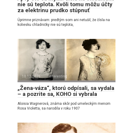
nie sú teplota. Kvôli tomu môžu účty
za elektrinu prudko stúpnuť
Úprimne priznávam: predtým som ani netušil, že čísla na
koliesku chladničky nie sú teplota,
10.12.2025
interesting
„Žena-váza“, ktorú odpísali, sa vydala
– a pozrite sa, KOHO si vybrala
Aloisia Wagnerová, známa skôr pod umeleckým menom
Rosa Violetta, sa narodila v roku 1907