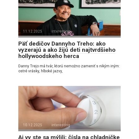
11.12.2025
interesting
Päť dedičov Dannyho Treho: ako
vyzerajú a ako žijú deti najtvrdšieho
hollywoodskeho herca
Danny Trejo má tvár, ktorú nemožno zameniť s nikým iným:
ostré vrásky, hlboké jazvy,
10.12.2025
interesting
Aj vy ste sa mýlili: čísla na chladničke