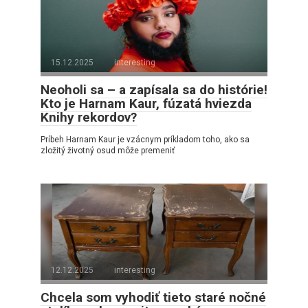
15.12.2025
interesting
Neoholi sa – a zapísala sa do histórie!
Kto je Harnam Kaur, fúzatá hviezda
Knihy rekordov?
Príbeh Harnam Kaur je vzácnym príkladom toho, ako sa
zložitý životný osud môže premeniť
12.12.2025
interesting
Chcela som vyhodiť tieto staré nočné