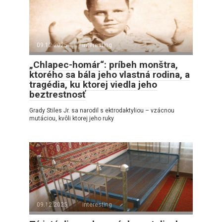
09.12.2025
interesting
„Chlapec-homár“: príbeh monštra,
ktorého sa bála jeho vlastná rodina, a
tragédia, ku ktorej viedla jeho
beztrestnosť
Grady Stiles Jr. sa narodil s ektrodaktyliou – vzácnou
mutáciou, kvôli ktorej jeho ruky
09.12.2025
interesting