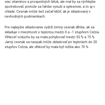
viac vitamínov a prospešných látok, ale mal by sa rýchlejšie
spotrebovať, pretože sa ľahšie vysuší a splesnivie, a to aj v
chlade. Cesnak môže tiež začať klíčiť, ak je skladovaný v
nevhodných podmienkach.
Pre najlepšie skladovanie vydrží zimný cesnak dlhšie, ak sa
skladuje v miestnosti s teplotou medzi 0 a -1 stupňom Celzia.
Vlhkosť vzduchu by sa mala pohybovať medzi 55 % a 75 %.
Jarný cesnak sa naopak môže skladovať pri teplotách do 20
stupňov Celzia, ale vlhkosť by mala byť nižšia ako 70 %.