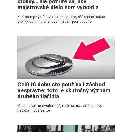
stolíky… ale pozrite sa, aké
majstrovské dielo som vytvorila
Keď som prvýkrát uvidela tieto staré, ošúchané nočné
stolíky, úprimne priznávam, že mi jednoducho
11.12.2025
interesting
Celú tú dobu ste používali záchod
nesprávne: toto je skutočný význam
druhého tlačidla
Mnohí si ani neuvedomujú, načo sú na záchode dve
tlačidlá – zdá sa, že