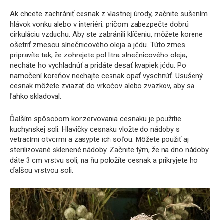
Ak chcete zachrániť cesnak z vlastnej úrody, začnite sušením
hlávok vonku alebo v interiéri, pričom zabezpečte dobrú
cirkuláciu vzduchu. Aby ste zabránili klíčeniu, môžete korene
ošetriť zmesou slnečnicového oleja a jódu. Túto zmes
pripravíte tak, že zohrejete pol litra slnečnicového oleja,
necháte ho vychladnúť a pridáte desať kvapiek jódu. Po
namočení koreňov nechajte cesnak opäť vyschnúť. Usušený
cesnak môžete zviazať do vrkočov alebo zväzkov, aby sa
ľahko skladoval.
Ďalším spôsobom konzervovania cesnaku je použitie
kuchynskej soli. Hlavičky cesnaku vložte do nádoby s
vetracími otvormi a zasypte ich soľou. Môžete použiť aj
sterilizované sklenené nádoby. Začnite tým, že na dno nádoby
dáte 3 cm vrstvu soli, na ňu položíte cesnak a prikryjete ho
ďalšou vrstvou soli.