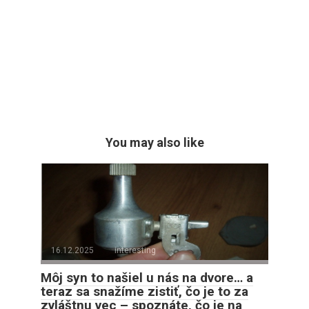
You may also like
16.12.2025
interesting
Môj syn to našiel u nás na dvore… a
teraz sa snažíme zistiť, čo je to za
zvláštnu vec – spoznáte, čo je na