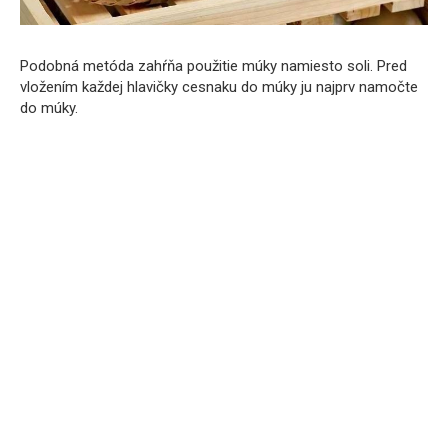
Podobná metóda zahŕňa použitie múky namiesto soli. Pred
vložením každej hlavičky cesnaku do múky ju najprv namočte
do múky.