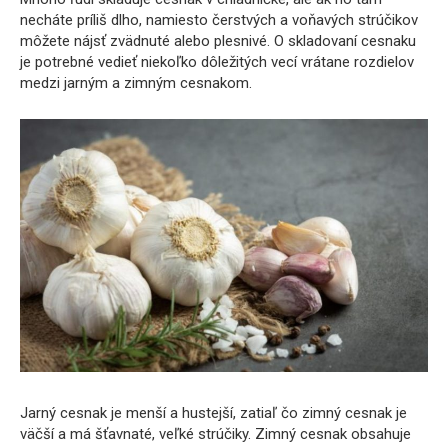
necháte príliš dlho, namiesto čerstvých a voňavých strúčikov
môžete nájsť zvädnuté alebo plesnivé. O skladovaní cesnaku
je potrebné vedieť niekoľko dôležitých vecí vrátane rozdielov
medzi jarným a zimným cesnakom.
Jarný cesnak je menší a hustejší, zatiaľ čo zimný cesnak je
väčší a má šťavnaté, veľké strúčiky. Zimný cesnak obsahuje