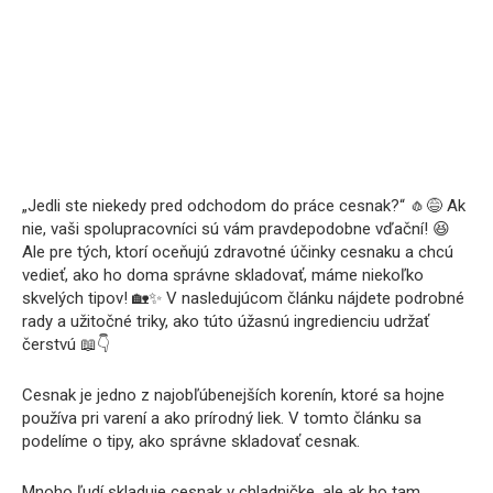
„Jedli ste niekedy pred odchodom do práce cesnak?“ 🧄😅 Ak
nie, vaši spolupracovníci sú vám pravdepodobne vďační! 😆
Ale pre tých, ktorí oceňujú zdravotné účinky cesnaku a chcú
vedieť, ako ho doma správne skladovať, máme niekoľko
skvelých tipov! 🏡✨ V nasledujúcom článku nájdete podrobné
rady a užitočné triky, ako túto úžasnú ingredienciu udržať
čerstvú 📖👇
Cesnak je jedno z najobľúbenejších korenín, ktoré sa hojne
používa pri varení a ako prírodný liek. V tomto článku sa
podelíme o tipy, ako správne skladovať cesnak.
Mnoho ľudí skladuje cesnak v chladničke, ale ak ho tam