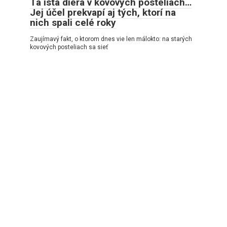
Tá istá diera v kovových posteliach…
Jej účel prekvapí aj tých, ktorí na
nich spali celé roky
Zaujímavý fakt, o ktorom dnes vie len málokto: na starých
kovových posteliach sa sieť