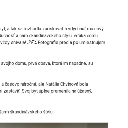
 byt, a tak sa rozhodla zariskovať a vdýchnuť mu nový
noduchosť a čaro škandinávskeho štýlu, vďaka čomu
 vždy snívala! 🫠🥰 Fotografie pred a po umiestňujem
 svojho domu, prvá obava, ktorá im napadne, sú
 a časovo náročné, ale Natália Chvinová bola
 zastaviť. Svoj byt úplne premenila na úžasný,
 šarm škandinávskeho štýlu.