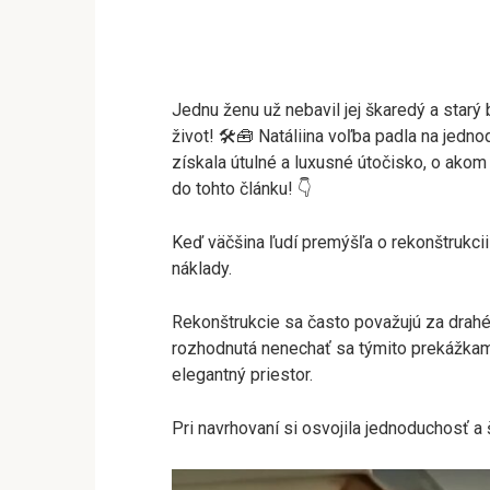
Jednu ženu už nebavil jej škaredý a starý
život! 🛠️🧰 Natáliina voľba padla na jed
získala útulné a luxusné útočisko, o akom
do tohto článku! 👇
Keď väčšina ľudí premýšľa o rekonštrukcii
náklady.
Rekonštrukcie sa často považujú za drahé
rozhodnutá nenechať sa týmito prekážkami
elegantný priestor.
Pri navrhovaní si osvojila jednoduchosť a