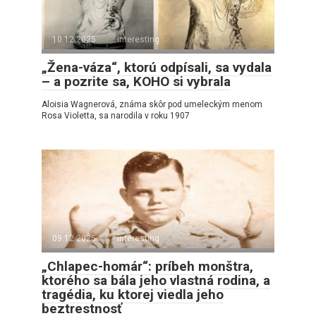
10.12.2025
interesting
„Žena-váza“, ktorú odpísali, sa vydala
– a pozrite sa, KOHO si vybrala
Aloisia Wagnerová, známa skôr pod umeleckým menom
Rosa Violetta, sa narodila v roku 1907
09.12.2025
interesting
„Chlapec-homár“: príbeh monštra,
ktorého sa bála jeho vlastná rodina, a
tragédia, ku ktorej viedla jeho
beztrestnosť