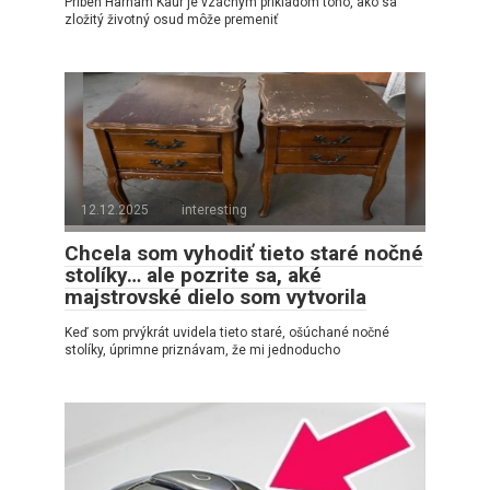
Príbeh Harnam Kaur je vzácnym príkladom toho, ako sa
zložitý životný osud môže premeniť
12.12.2025
interesting
Chcela som vyhodiť tieto staré nočné
stolíky… ale pozrite sa, aké
majstrovské dielo som vytvorila
Keď som prvýkrát uvidela tieto staré, ošúchané nočné
stolíky, úprimne priznávam, že mi jednoducho