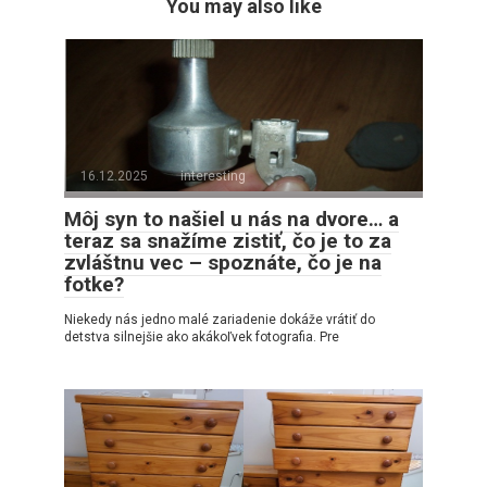
You may also like
16.12.2025
interesting
Môj syn to našiel u nás na dvore… a
teraz sa snažíme zistiť, čo je to za
zvláštnu vec – spoznáte, čo je na
fotke?
Niekedy nás jedno malé zariadenie dokáže vrátiť do
detstva silnejšie ako akákoľvek fotografia. Pre