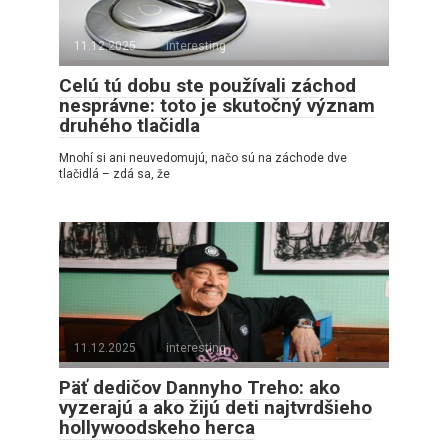
11.12.2025
interesting
Celú tú dobu ste používali záchod
nesprávne: toto je skutočný význam
druhého tlačidla
Mnohí si ani neuvedomujú, načo sú na záchode dve
tlačidlá – zdá sa, že
11.12.2025
interesting
Päť dedičov Dannyho Treho: ako
vyzerajú a ako žijú deti najtvrdšieho
hollywoodskeho herca