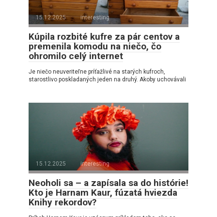
15.12.2025
interesting
Kúpila rozbité kufre za pár centov a
premenila komodu na niečo, čo
ohromilo celý internet
Je niečo neuveriteľne príťažlivé na starých kufroch,
starostlivo poskladaných jeden na druhý. Akoby uchovávali
15.12.2025
interesting
Neoholi sa – a zapísala sa do histórie!
Kto je Harnam Kaur, fúzatá hviezda
Knihy rekordov?