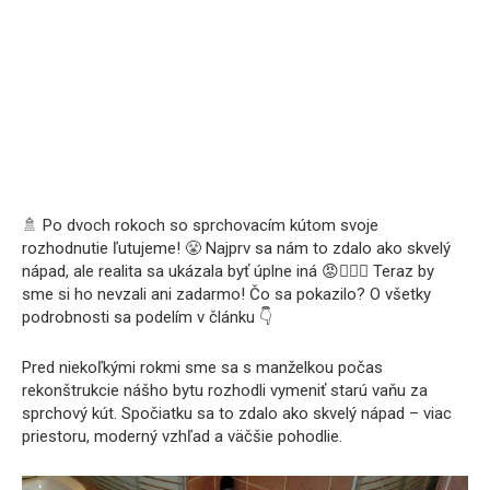
🚿 Po dvoch rokoch so sprchovacím kútom svoje
rozhodnutie ľutujeme! 😤 Najprv sa nám to zdalo ako skvelý
nápad, ale realita sa ukázala byť úplne iná 😡🤦🏻‍♀️ Teraz by
sme si ho nevzali ani zadarmo! Čo sa pokazilo? O všetky
podrobnosti sa podelím v článku 👇
Pred niekoľkými rokmi sme sa s manželkou počas
rekonštrukcie nášho bytu rozhodli vymeniť starú vaňu za
sprchový kút. Spočiatku sa to zdalo ako skvelý nápad – viac
priestoru, moderný vzhľad a väčšie pohodlie.