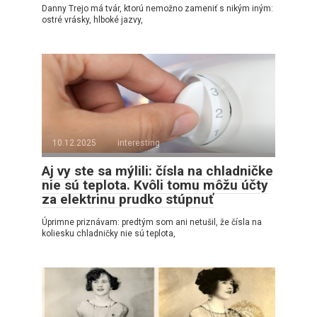
Danny Trejo má tvár, ktorú nemožno zameniť s nikým iným:
ostré vrásky, hlboké jazvy,
10.12.2025
interesting
Aj vy ste sa mýlili: čísla na chladničke
nie sú teplota. Kvôli tomu môžu účty
za elektrinu prudko stúpnuť
Úprimne priznávam: predtým som ani netušil, že čísla na
koliesku chladničky nie sú teplota,