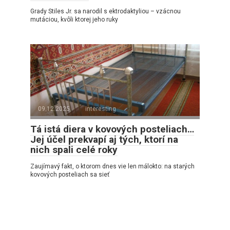
Grady Stiles Jr. sa narodil s ektrodaktyliou – vzácnou
mutáciou, kvôli ktorej jeho ruky
09.12.2025
interesting
Tá istá diera v kovových posteliach…
Jej účel prekvapí aj tých, ktorí na
nich spali celé roky
Zaujímavý fakt, o ktorom dnes vie len málokto: na starých
kovových posteliach sa sieť