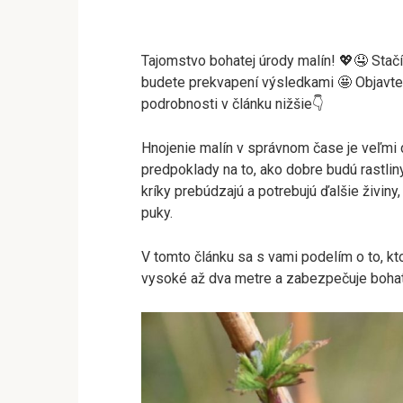
Tajomstvo bohatej úrody malín! 💖🤤 Stač
budete prekvapení výsledkami 🤩 Objavte
podrobnosti v článku nižšie👇
Hnojenie malín v správnom čase je veľmi d
predpoklady na to, ako dobre budú rastlin
kríky prebúdzajú a potrebujú ďalšie živiny,
puky.
V tomto článku sa s vami podelím o to, k
vysoké až dva metre a zabezpečuje bohat