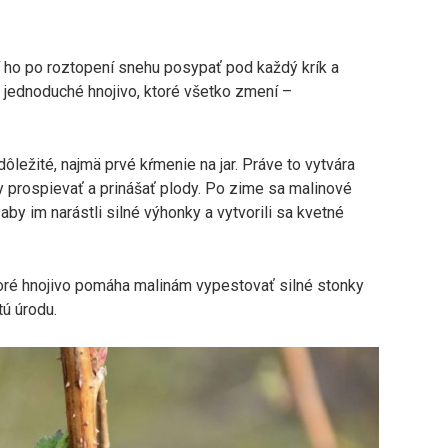
í ho po roztopení snehu posypať pod každý krík a
 jednoduché hnojivo, ktoré všetko zmení –
ôležité, najmä prvé kŕmenie na jar. Práve to vytvára
y prospievať a prinášať plody. Po zime sa malinové
 aby im narástli silné výhonky a vytvorili sa kvetné
toré hnojivo pomáha malinám vypestovať silné stonky
ú úrodu.