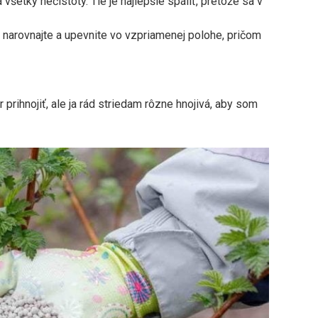
 všetky nečistoty. Tie je najlepšie spáliť, pretože sa v
h narovnajte a upevnite vo vzpriamenej polohe, pričom
 prihnojiť, ale ja rád striedam rôzne hnojivá, aby som