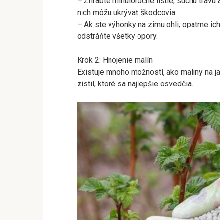
– Zhrabte minuloročné lístie, suchú trávu a
nich môžu ukrývať škodcovia.
– Ak ste výhonky na zimu ohli, opatrne ic
odstráňte všetky opory.
Krok 2: Hnojenie malín
Existuje mnoho možností, ako maliny na jar
zistil, ktoré sa najlepšie osvedčia.