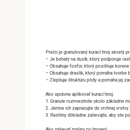
Prečo je granulovaný kurací hnoj skvelý pr
– Je bohatý na dusík, ktorý podporuje ras
– Obsahuje fosfor, ktorý posilňuje korene.
– Obsahuje draslík, ktorý pomáha tvorbe b
– Zlepšuje štruktúru pôdy a pomáha jej za
Ako správne aplikovať kurací hnoj:
1. Granule rozmiestnite okolo základne ma
2. Jemne ich zapracujte do vrchnej vrstvy 
3. Rastliny dôkladne zalievajte, aby ste po
Ako zalievať maliny po hnojení: