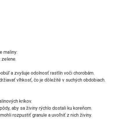
e maliny:
t zelene.
obúľ a zvyšuje odolnosť rastlín voči chorobám.
držiavať vlhkosť, čo je dôležité v suchých obdobiach.
linových kríkov.
pôdy, aby sa živiny rýchlo dostali ku koreňom.
mohli rozpustiť granule a uvoľniť z nich živiny.