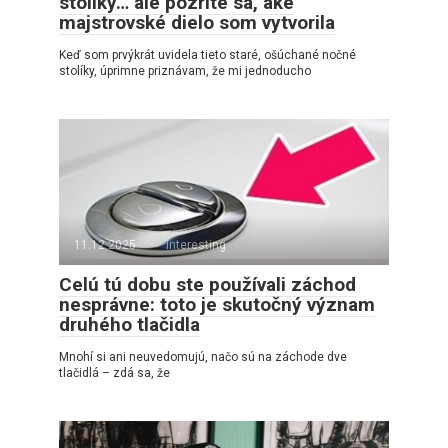
stolíky… ale pozrite sa, aké
majstrovské dielo som vytvorila
Keď som prvýkrát uvidela tieto staré, ošúchané nočné
stolíky, úprimne priznávam, že mi jednoducho
11.12.2025
interesting
Celú tú dobu ste používali záchod
nesprávne: toto je skutočný význam
druhého tlačidla
Mnohí si ani neuvedomujú, načo sú na záchode dve
tlačidlá – zdá sa, že