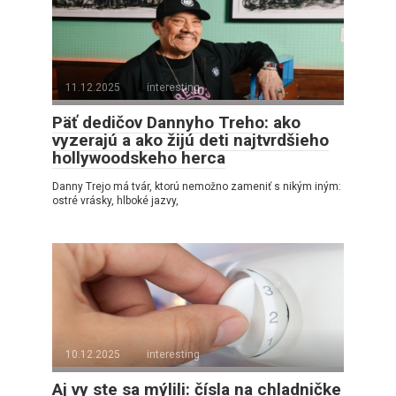
11.12.2025
interesting
Päť dedičov Dannyho Treho: ako
vyzerajú a ako žijú deti najtvrdšieho
hollywoodskeho herca
Danny Trejo má tvár, ktorú nemožno zameniť s nikým iným:
ostré vrásky, hlboké jazvy,
10.12.2025
interesting
Aj vy ste sa mýlili: čísla na chladničke