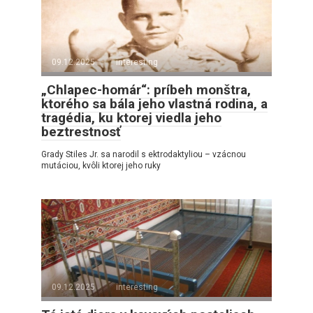
09.12.2025
interesting
„Chlapec-homár“: príbeh monštra,
ktorého sa bála jeho vlastná rodina, a
tragédia, ku ktorej viedla jeho
beztrestnosť
Grady Stiles Jr. sa narodil s ektrodaktyliou – vzácnou
mutáciou, kvôli ktorej jeho ruky
09.12.2025
interesting