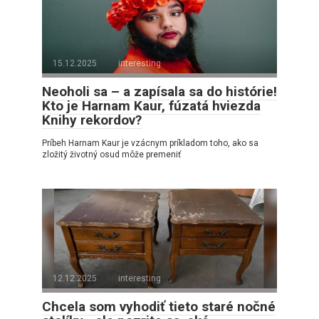
15.12.2025
interesting
Neoholi sa – a zapísala sa do histórie!
Kto je Harnam Kaur, fúzatá hviezda
Knihy rekordov?
Príbeh Harnam Kaur je vzácnym príkladom toho, ako sa
zložitý životný osud môže premeniť
12.12.2025
interesting
Chcela som vyhodiť tieto staré nočné