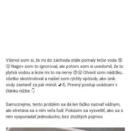
Všimol som si, že mi do záchoda stále pomaly tečie voda 😡
🫢 Najprv som to ignoroval, ale potom som si uvedomil, že to
plytvá vodou a lezie mi to na nervy 😠😤 Otvoril som nádržku,
všetko skontroloval a našiel som rýchly spôsob, ako únik
vody zastaviť za pár minút 🚽💪 Presný postup uvádzam v
článku nižšie 👇
Samozrejme, tento problém sa dá len ťažko nazvať vážnym,
ale stretáva sa s ním veľa ľudí. Pokúsim sa vysvetliť, ako sa s
ním vysporiadať jednoducho, bez zložitých pojmov.