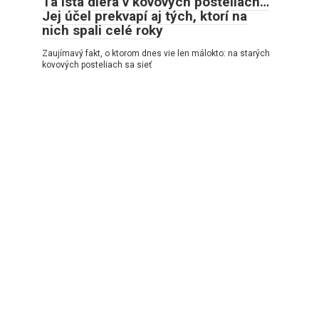
Tá istá diera v kovových posteliach…
Jej účel prekvapí aj tých, ktorí na
nich spali celé roky
Zaujímavý fakt, o ktorom dnes vie len málokto: na starých
kovových posteliach sa sieť