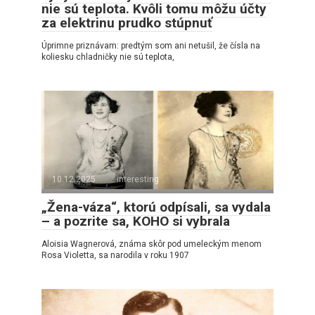
nie sú teplota. Kvôli tomu môžu účty
za elektrinu prudko stúpnuť
Úprimne priznávam: predtým som ani netušil, že čísla na
koliesku chladničky nie sú teplota,
10.12.2025
interesting
„Žena-váza“, ktorú odpísali, sa vydala
– a pozrite sa, KOHO si vybrala
Aloisia Wagnerová, známa skôr pod umeleckým menom
Rosa Violetta, sa narodila v roku 1907