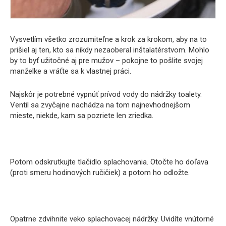
Vysvetlím všetko zrozumiteľne a krok za krokom, aby na to
prišiel aj ten, kto sa nikdy nezaoberal inštalatérstvom. Mohlo
by to byť užitočné aj pre mužov – pokojne to pošlite svojej
manželke a vráťte sa k vlastnej práci.
Najskôr je potrebné vypnúť prívod vody do nádržky toalety.
Ventil sa zvyčajne nachádza na tom najnevhodnejšom
mieste, niekde, kam sa pozriete len zriedka.
Potom odskrutkujte tlačidlo splachovania. Otočte ho doľava
(proti smeru hodinových ručičiek) a potom ho odložte.
Opatrne zdvihnite veko splachovacej nádržky. Uvidíte vnútorné