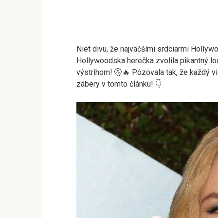
Niet divu, že najväčšími srdciarmi Hollyw
Hollywoodska herečka zvolila pikantný l
výstrihom! 🤫🔥 Pózovala tak, že každý vi
zábery v tomto článku! 👇