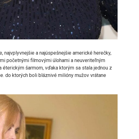
e, najvplyvnejšie a najúspešnejšie americké herečky,
ojimi početnými filmovými úlohami a neuveriteľným
a éterickým šarmom, vďaka ktorým sa stala jednou z
e. do ktorých boli bláznivé milióny mužov vrátane