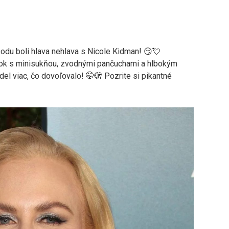
oodu boli hlava nehlava s Nicole Kidman! 😏💘
ook s minisukňou, zvodnými pančuchami a hlbokým
del viac, čo dovoľovalo! 🤭🫣 Pozrite si pikantné