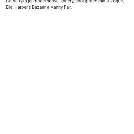
Čo sa týka jej modelingovej kariéry, spolupracovala s Vogue,
Elle, Harper’s Bazaar a Vanity Fair.