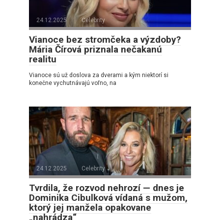
24.12.2025
Celebrity
Vianoce bez stromčeka a výzdoby?
Mária Čírová priznala nečakanú
realitu
Vianoce sú už doslova za dverami a kým niektorí si
konečne vychutnávajú voľno, na
24.12.2025
Celebrity
Tvrdila, že rozvod nehrozí — dnes je
Dominika Cibulková vídaná s mužom,
ktorý jej manžela opakovane
„nahrádza“