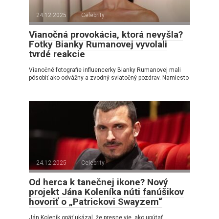
24.12.2025
Celebrity
Vianočná provokácia, ktorá nevyšla?
Fotky Bianky Rumanovej vyvolali
tvrdé reakcie
Vianočné fotografie influencerky Bianky Rumanovej mali
pôsobiť ako odvážny a zvodný sviatočný pozdrav. Namiesto
24.12.2025
Celebrity
Od herca k tanečnej ikone? Nový
projekt Jána Koleníka núti fanúšikov
hovoriť o „Patrickovi Swayzem“
Ján Koleník opäť ukázal, že presne vie, ako upútať