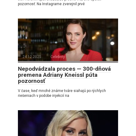
pozornosť. Na Instagrame zverejnil prvé
24.12.2025
Celebrity
Nepodvádzala proces — 300-dňová
premena Adriany Kneissl púta
pozornosť
V čase, keď mnohé známe tváre siahajú po rýchlych
riešeniach v podobe injekcií na