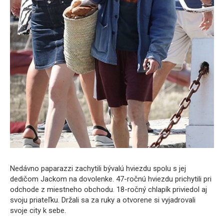
Nedávno paparazzi zachytili bývalú hviezdu spolu s jej
dedičom Jackom na dovolenke. 47-ročnú hviezdu prichytili pri
odchode z miestneho obchodu. 18-ročný chlapík priviedol aj
svoju priateľku. Držali sa za ruky a otvorene si vyjadrovali
svoje city k sebe.