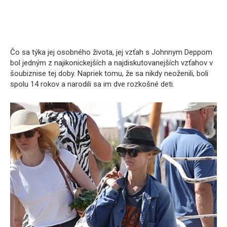
Čo sa týka jej osobného života, jej vzťah s Johnnym Deppom
bol jedným z najikonickejších a najdiskutovanejších vzťahov v
šoubiznise tej doby. Napriek tomu, že sa nikdy neoženili, boli
spolu 14 rokov a narodili sa im dve rozkošné deti.