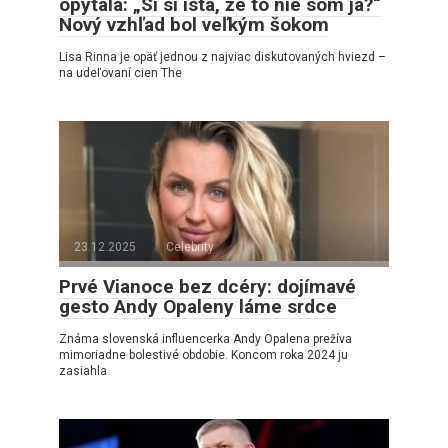
opýtala: „Si si istá, že to nie som ja?“
Nový vzhľad bol veľkým šokom
Lisa Rinna je opäť jednou z najviac diskutovaných hviezd –
na udeľovaní cien The
23.12.2025
Celebrity
Prvé Vianoce bez dcéry: dojímavé
gesto Andy Opaleny láme srdce
Známa slovenská influencerka Andy Opalena prežíva
mimoriadne bolestivé obdobie. Koncom roka 2024 ju
zasiahla