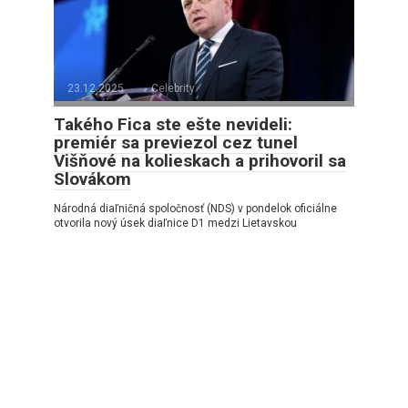
23.12.2025
Celebrity
Takého Fica ste ešte nevideli:
premiér sa previezol cez tunel
Višňové na kolieskach a prihovoril sa
Slovákom
Národná diaľničná spoločnosť (NDS) v pondelok oficiálne
otvorila nový úsek diaľnice D1 medzi Lietavskou