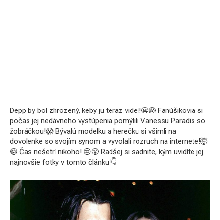
Depp by bol zhrozený, keby ju teraz videl!😬😱 Fanúšikovia si
počas jej nedávneho vystúpenia pomýlili Vanessu Paradis so
žobráčkou!😱 Bývalú modelku a herečku si všimli na
dovolenke so svojím synom a vyvolali rozruch na internete!🤯
😳 Čas nešetrí nikoho! 😒😤 Radšej si sadnite, kým uvidíte jej
najnovšie fotky v tomto článku!👇