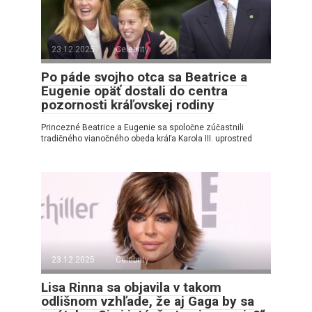
23.12.2025
Celebrity
Po páde svojho otca sa Beatrice a
Eugenie opäť dostali do centra
pozornosti kráľovskej rodiny
Princezné Beatrice a Eugenie sa spoločne zúčastnili
tradičného vianočného obeda kráľa Karola III. uprostred
23.12.2025
Celebrity
Lisa Rinna sa objavila v takom
odlišnom vzhľade, že aj Gaga by sa