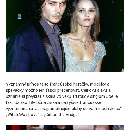
Významný prínos tejto francúzskej herečky, modelky a
speváčky možno len ťažko preceňovať. Celkovú slávu a
uznanie si prvýkrát získala vo veku 14 rokov singlom Joe le
taxi. Už ako 18-ročná získala najvyššie francúzske
vyznamenania. Jej najpamätnejšie úlohy sú vo filmoch „Elisa“,
„Witch Way Love“ a „Girl on the Bridge“.