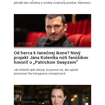
pôsobiť ako odvážny a zvodný sviatočný pozdrav. Namiesto
24.12.2025
Celebrity
Od herca k tanečnej ikone? Nový
projekt Jána Koleníka núti fanúšikov
hovoriť o „Patrickovi Swayzem“
Ján Koleník opäť ukázal, že presne vie, ako upútať
pozornosť. Na Instagrame zverejnil prvé