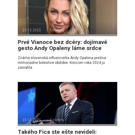
23.12.2025
Celebrity
Prvé Vianoce bez dcéry: dojímavé
gesto Andy Opaleny láme srdce
Známa slovenská influencerka Andy Opalena prežíva
mimoriadne bolestivé obdobie. Koncom roka 2024 ju
zasiahla
23.12.2025
Celebrity
Takého Fica ste ešte nevideli: