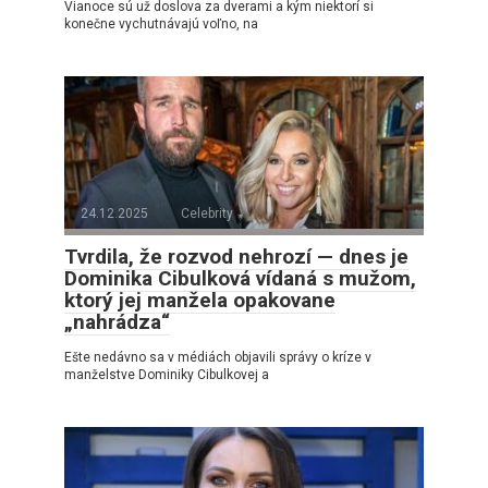
Vianoce sú už doslova za dverami a kým niektorí si
konečne vychutnávajú voľno, na
24.12.2025
Celebrity
Tvrdila, že rozvod nehrozí — dnes je
Dominika Cibulková vídaná s mužom,
ktorý jej manžela opakovane
„nahrádza“
Ešte nedávno sa v médiách objavili správy o kríze v
manželstve Dominiky Cibulkovej a