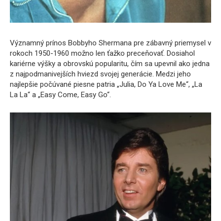
Významný prínos Bobbyho Shermana pre zábavný priemysel v
rokoch 1950-1960 možno len ťažko preceňovať. Dosiahol
kariérne výšky a obrovskú popularitu, čím sa upevnil ako jedna
z najpodmanivejších hviezd svojej generácie. Medzi jeho
najlepšie počúvané piesne patria „Julia, Do Ya Love Me“, „La
La La“ a „Easy Come, Easy Go“.