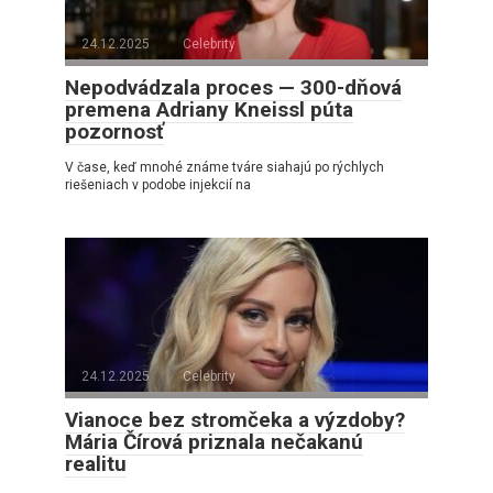
24.12.2025
Celebrity
Nepodvádzala proces — 300-dňová
premena Adriany Kneissl púta
pozornosť
V čase, keď mnohé známe tváre siahajú po rýchlych
riešeniach v podobe injekcií na
24.12.2025
Celebrity
Vianoce bez stromčeka a výzdoby?
Mária Čírová priznala nečakanú
realitu