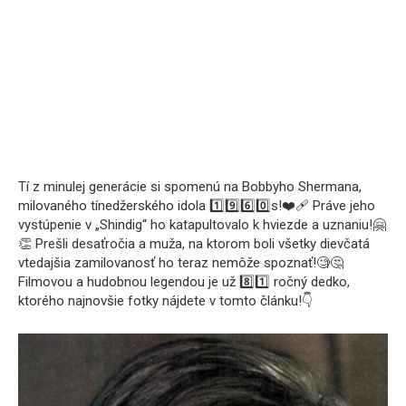
Tí z minulej generácie si spomenú na Bobbyho Shermana,
milovaného tínedžerského idola 1️⃣9️⃣6️⃣0️⃣s!❤️‍🩹 Práve jeho
vystúpenie v „Shindig“ ho katapultovalo k hviezde a uznaniu!🤗
👏 Prešli desaťročia a muža, na ktorom boli všetky dievčatá
vtedajšia zamilovanosť ho teraz nemôže spoznať!🧐🤔
Filmovou a hudobnou legendou je už 8️⃣1️⃣ ročný dedko,
ktorého najnovšie fotky nájdete v tomto článku!👇