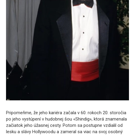
Pripomeňme, že jeho kariéra začala v 60. rokoch 20. storočia
po jeho vystúpení v hudobnej šou «Shindig», ktorá znamenala
začiatok jeho úžasnej cesty. Potom sa postupne vzdialil od
lesku a slávy Hollywoodu a zameral sa viac na svoj osobný